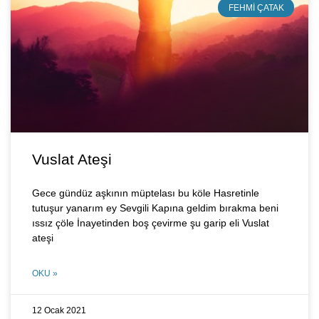
FEHMI ÇATAK
Vuslat Ateşi
Gece gündüz aşkının müptelası bu köle Hasretinle
tutuşur yanarım ey Sevgili Kapına geldim bırakma beni
ıssız çöle İnayetinden boş çevirme şu garip eli Vuslat
ateşi
OKU »
12 Ocak 2021