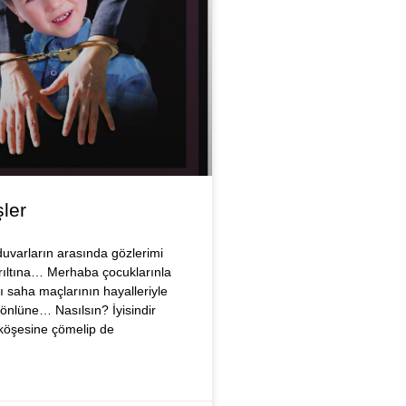
ler
uvarların arasında gözlerimi
rıltına… Merhaba çocuklarınla
 saha maçlarının hayalleriyle
önlüne… Nasılsın? İyisindir
 köşesine çömelip de