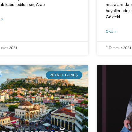
ak kabul edilen şiir, Arap
mısralarında z
hayallerindeki
Gökteki
 »
OKU »
ustos 2021
1 Temmuz 2021
ZEYNEP GÜNEŞ