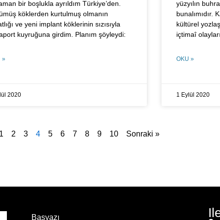
aman bir boşlukla ayrıldım Türkiye’den.
yüzyılın buhra
ümüş köklerden kurtulmuş olmanın
bunalımıdır. K
tlığı ve yeni implant köklerinin sızısıyla
kültürel yozl
aport kuyruğuna girdim. Planım şöyleydi:
içtimaî olaylar
 »
OKU »
lül 2020
1 Eylül 2020
1
2
3
4
5
6
7
8
9
10
Sonraki »
Il
Başyazı