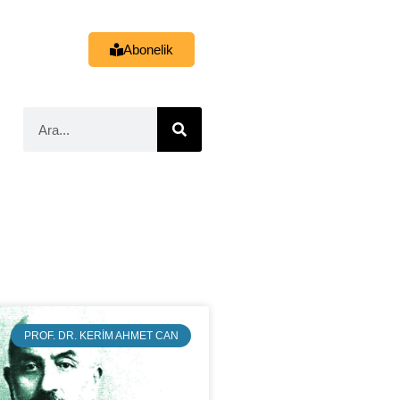
Abonelik
PROF. DR. KERIM AHMET CAN