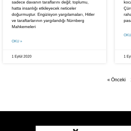
sadece davanın taraflarını değil; toplumu,
koc
hatta insanlığı etkileyecek neticeler
Çür
doğurmuştur. Engizisyon yargılamaları, Hitler
raha
ve taraftarlarının yargılandığı Nürnberg
pas
Mahkemeleri
OKU
OKU »
1 Eylül 2020
1 Ey
« Önceki