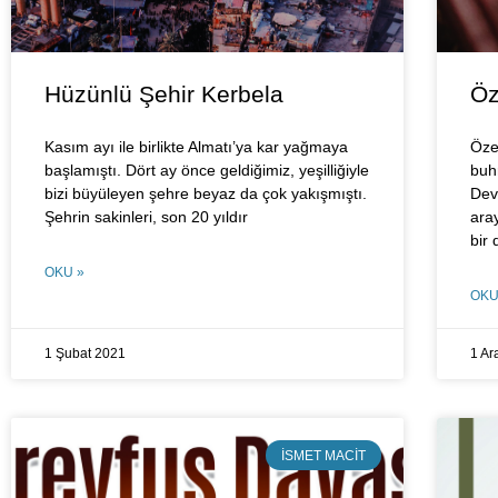
Hüzünlü Şehir Kerbela
Öz
Kasım ayı ile birlikte Almatı’ya kar yağmaya
Öze
başlamıştı. Dört ay önce geldiğimiz, yeşilliğiyle
buh
bizi büyüleyen şehre beyaz da çok yakışmıştı.
Devl
Şehrin sakinleri, son 20 yıldır
ara
bir
OKU »
OKU
1 Şubat 2021
1 Ar
İSMET MACIT