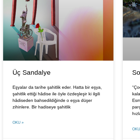
Üç Sandalye
So
Eşyalar da tarihe şahitlik eder. Hatta bir eşya,
“Ço
şahitlik ettiği hâdise ile öyle özdeşleşir ki ilgili
kal
hâdiseden bahsedildiğinde o eşya düşer
Esm
zihinlere. Bir hadiseye şahitlik
par
hızl
OKU »
OKU