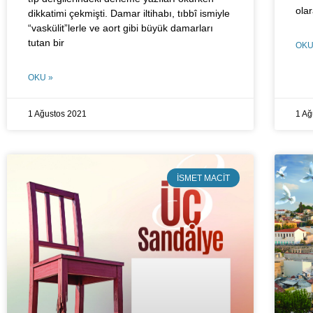
olar
dikkatimi çekmişti. Damar iltihabı, tıbbî ismiyle
“vaskülit”lerle ve aort gibi büyük damarları
tutan bir
OKU
OKU »
1 Ağustos 2021
1 Ağ
İSMET MACIT