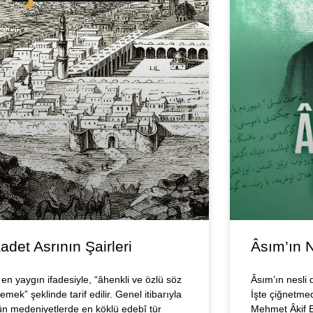
adet Asrının Şairleri
Âsım’ın N
, en yaygın ifadesiyle, “âhenkli ve özlü söz
Âsım’ın nesli 
emek” şeklinde tarif edilir. Genel itibarıyla
İşte çiğnetme
ün medeniyetlerde en köklü edebî tür
Mehmet Âkif E