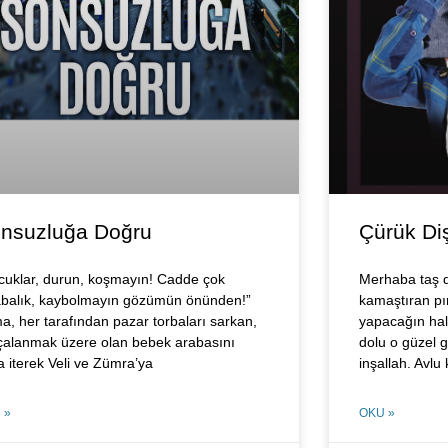
nsuzluğa Doğru
Çürük Diş
cuklar, durun, koşmayın! Cadde çok
Merhaba taş d
abalık, kaybolmayın gözümün önünden!”
kamaştıran pı
a, her tarafından pazar torbaları sarkan,
yapacağın halı
çalanmak üzere olan bebek arabasını
dolu o güzel g
a iterek Veli ve Zümra’ya
inşallah. Avlu
 »
OKU »