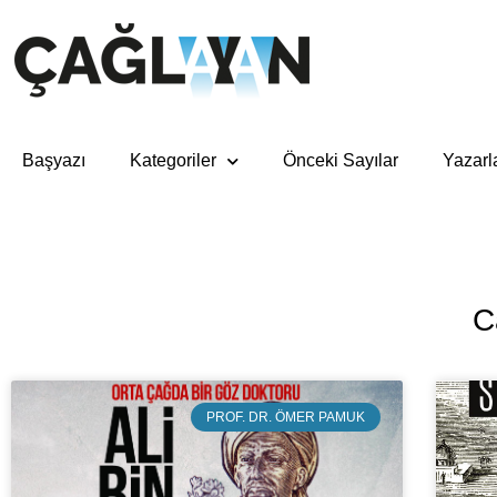
Başyazı
Kategoriler
Önceki Sayılar
Yazarl
C
PROF. DR. ÖMER PAMUK