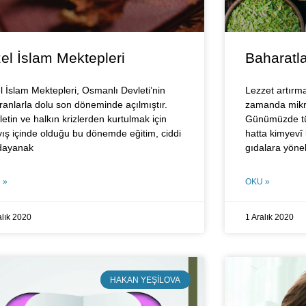
el İslam Mektepleri
Baharatla
l İslam Mektepleri, Osmanlı Devleti’nin
Lezzet artırma
ranlarla dolu son döneminde açılmıştır.
zamanda mikr
etin ve halkın krizlerden kurtulmak için
Günümüzde tük
yış içinde olduğu bu dönemde eğitim, ciddi
hatta kimyevî
 dayanak
gıdalara yöne
 »
OKU »
alık 2020
1 Aralık 2020
HAKAN YEŞILOVA