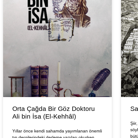
Orta Çağda Bir Göz Doktoru
Sa
Ali bin İsa (El-Kehhâl)
Şiir
söyl
Yıllar önce kendi sahamda yayımlanan önemli
büt
tıp dergilerindeki derleme yazıları okurken