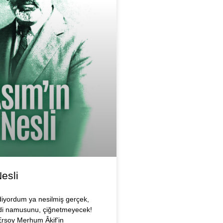
esli
diyordum ya nesilmiş gerçek,
di namusunu, çiğnetmeyecek!
rsoy Merhum Âkif’in