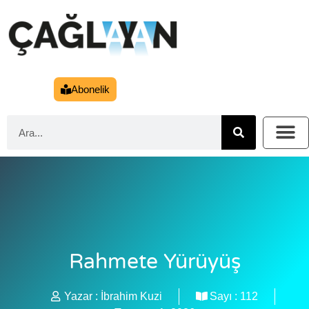
Abonelik
Rahmete Yürüyüş
Yazar :
İbrahim Kuzi
Sayı :
112