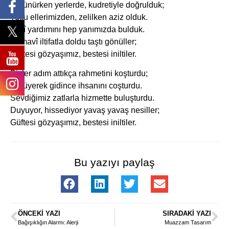
Sürünürken yerlerde, kudretiyle doğrulduk;
Tuttu ellerimizden, zelilken aziz olduk.
İlahî yardımını hep yanımızda bulduk.
Semavî iltifatla doldu taştı gönüller;
Güftesi gözyaşımız, bestesi iniltiler.
Bizler adım attıkça rahmetini koşturdu;
Yürüyerek gidince ihsanını coşturdu.
Sevdiğimiz zatlarla hizmette buluşturdu.
Duyuyor, hissediyor yavaş yavaş nesiller;
Güftesi gözyaşımız, bestesi iniltiler.
Bu yazıyı paylaş
ÖNCEKI YAZI
SIRADAKI YAZI
Bağışıklığın Alarmı: Alerji
Muazzam Tasarım