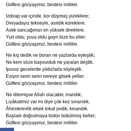
Güftesi gözyaşımız, bestesi iniltiler.
Izdırap var içinde, kor düşmüş yüreklere;
Deryadayız tekneyle, asıldık küreklere.
Astık sancağımızı en yüksek direklere.
Yurt oldu, yuva oldu gayrı bize bu eller;
Güftesi gözyaşımız, bestesi iniltiler.
Ne kış dedik ne boran ne yazlarda eyleştik;
Ne kem söze başvurduk ne yaraları deştik.
Ipıssız gecelerde yıldızlarla söyleştik.
Esiyor serin serin nereye gitsek yeller;
Güftesi gözyaşımız, bestesi iniltiler.
Ne dilemişse Allah olacaktır, inandık;
Liyâkatimiz var mı diye çok kez sınandık.
Âhesterevlik etsek tokat yedik, kınandık.
Başladı doğrulmaya bütün bükülmüş beller;
Güftesi gözyaşımız, bestesi iniltiler.