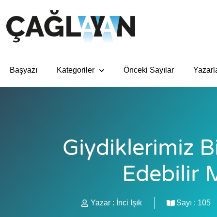
Başyazı
Kategoriler
Önceki Sayılar
Yazarl
Giydiklerimiz B
Edebilir 
Yazar :
İnci Işık
Sayı :
105