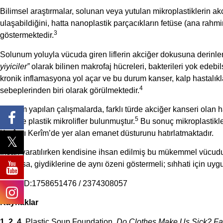
Bilimsel araştırmalar, solunan veya yutulan mikroplastiklerin ak
ulaşabildiğini, hatta nanoplastik parçacıkların fetüse (ana rahm
3
göstermektedir.
Solunum yoluyla vücuda giren liflerin akciğer dokusuna derinleme
yiyiciler”
olarak bilinen makrofaj hücreleri, bakterileri yok edebils
kronik inflamasyona yol açar ve bu durum kanser, kalp hastalıklar
4
sebeplerinden biri olarak görülmektedir.
Nitekim yapılan çalışmalarda, farklı türde akciğer kanseri olan
5
hem de plastik mikrolifler bulunmuştur.
Bu sonuç mikroplastikler
Kurân-ı Kerîm’de yer alan emanet düsturunu hatırlatmaktadır.
İnsan yaratılırken kendisine ihsan edilmiş bu mükemmel vücudu 
ediyorsa, giydiklerine de aynı özeni göstermeli; sıhhati için uygu
Stock ID:1758651476 / 2374308057
Kaynaklar
1, 2, 4.
Plastic Soup Foundation.
Do Clothes Make Us Sick? Fa