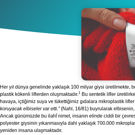
Her yıl dünya genelinde yaklaşık 100 milyar giysi üretilmekte, bun
1
plastik kökenli liflerden oluşmaktadır.
Bu sentetik lifler üretili
havaya, içtiğimiz suya ve tükettiğimiz gıdalara mikroplastik lifle
koruyacak elbiseler var etti.”
(Nahl, 16/81) buyrularak elbisenin, A
Ancak günümüzde bu ilahî nimet, insanın elinde ciddi bir çevresel
polyester giysinin yıkanmasıyla dahi yaklaşık 700.000 mikroplast
yeniden insana ulaşmaktadır.