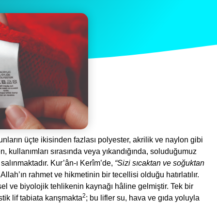
ların üçte ikisinden fazlası polyester, akrilik ve naylon gibi
rken, kullanımları sırasında veya yıkandığında, soluduğumuz
r salınmaktadır. Kur’ân-ı Kerîm’de,
“Sizi sıcaktan ve soğuktan
llah’ın rahmet ve hikmetinin bir tecellisi olduğu hatırlatılır.
 ve biyolojik tehlikenin kaynağı hâline gelmiştir. Tek bir
2
ik lif tabiata karışmakta
; bu lifler su, hava ve gıda yoluyla