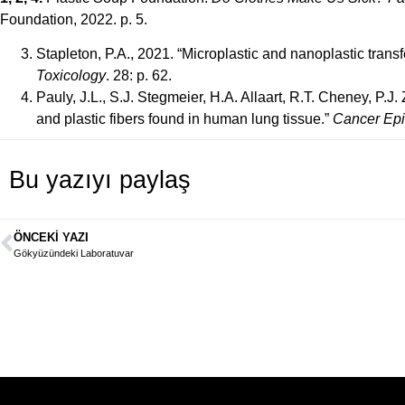
Foundation, 2022. p. 5.
Stapleton, P.A., 2021. “Microplastic and nanoplastic trans
Toxicology
. 28: p. 62.
Pauly, J.L., S.J. Stegmeier, H.A. Allaart, R.T. Cheney, P.J
and plastic fibers found in human lung tissue.”
Cancer Epi
Bu yazıyı paylaş
ÖNCEKI YAZI
Gökyüzündeki Laboratuvar