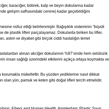
ciğer, karaciğer, böbrek, kalp ve beyin dokularına kadar
inde gelişim safhasındaki cenine) kadar geçebildiğini
sine nüfuz ettiği belirlenmiştir. Bağışıklık sisteminin
“büyük
e de plastik lifleri parçalayamaz. Dokularda biriken bu lifler,
ı, astım ve diyabet gibi birçok ciddi hastalığın temel
 hastalardan alınan akciğer dokularının %97’sinde hem selülozik
in insan sağlığı üzerindeki etkilerini açıkça ortaya koymakta ve
korumakla mükelleftir. Bu yüzden yediklerine nasıl dikkat
n olan yün, pamuk ve keten gibi doğal lifleri tercih etmelidir.
shion, Fibers and Human Health.
Amsterdam: Plastic Soup