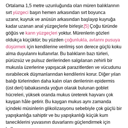
Ortalama 1,5 metre uzunluğunda olan müren balıklarının
sırt
yüzgeci
başın hemen arkasından sırt boyunca
uzanır, kuyruk ve anüsün arkasından başlayıp kuyruğa
kadar uzanan anal yüzgeçlerle birleşir.
[5]
Çoğu türünde
göğüs ve
karın yüzgeçleri
yoktur. Mürenlerin gözleri
oldukça küçüktür; bu yüzden
çoğunlukla, avlarını pusuya
düşürmek
için kendilerine verilmiş son derece güçlü koku
alma duyularını kullanırlar. Bu balıkların bazı türleri,
pürüzsüz ve pulsuz derilerinden salgılanan zehirli bir
mukusla üzerlerine yapışacak parazitlerden ve vücudunu
ısırabilecek düşmanlarından kendilerini korur. Diğer yılan
balığı türlerinden daha kalın olan derilerinin epidermis
(üst deri) tabakasında yoğun olarak bulunan goblet
hücreleri, yüksek oranda mukus üreterek hayvanı çok
kaygan hâle getirir. Bu kaygan mukus aynı zamanda
içindeki müsinlerin glikolizasyonu sebebiyle çok güçlü bir
yapışkanlığa sahiptir ve bu yapışkanlığı küçük kum
taneciklerini yuvasının duvarlarını güçlendirmek için