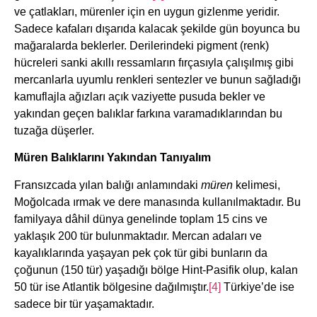
ve çatlakları, mürenler için en uygun gizlenme yeridir.
Sadece kafaları dışarıda kalacak şekilde gün boyunca bu
mağaralarda beklerler. Derilerindeki pigment (renk)
hücreleri sanki akıllı ressamların fırçasıyla çalışılmış gibi
mercanlarla uyumlu renkleri sentezler ve bunun sağladığı
kamuflajla ağızları açık vaziyette pusuda bekler ve
yakından geçen balıklar farkına varamadıklarından bu
tuzağa düşerler.
Müren Balıklarını Yakından Tanıyalım
Fransızcada yılan balığı anlamındaki
müren
kelimesi,
Moğolcada ırmak ve dere manasında kullanılmaktadır. Bu
familyaya dâhil dünya genelinde toplam 15 cins ve
yaklaşık 200 tür bulunmaktadır. Mercan adaları ve
kayalıklarında yaşayan pek çok tür gibi bunların da
çoğunun (150 tür) yaşadığı bölge Hint-Pasifik olup, kalan
50 tür ise Atlantik bölgesine dağılmıştır.
[4]
Türkiye’de ise
sadece bir tür yaşamaktadır.