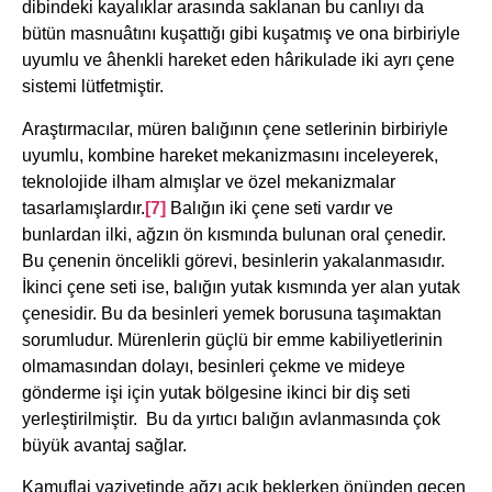
dibindeki kayalıklar arasında saklanan bu canlıyı da
bütün masnuâtını kuşattığı gibi kuşatmış ve ona birbiriyle
uyumlu ve âhenkli hareket eden hârikulade iki ayrı çene
sistemi lütfetmiştir.
Araştırmacılar, müren balığının çene setlerinin birbiriyle
uyumlu, kombine hareket mekanizmasını inceleyerek,
teknolojide ilham almışlar ve özel mekanizmalar
tasarlamışlardır.
[7]
Balığın iki çene seti vardır ve
bunlardan ilki, ağzın ön kısmında bulunan oral çenedir.
Bu çenenin öncelikli görevi, besinlerin yakalanmasıdır.
İkinci çene seti ise, balığın yutak kısmında yer alan yutak
çenesidir. Bu da besinleri yemek borusuna taşımaktan
sorumludur. Mürenlerin güçlü bir emme kabiliyetlerinin
olmamasından dolayı, besinleri çekme ve mideye
gönderme işi için yutak bölgesine ikinci bir diş seti
yerleştirilmiştir. Bu da yırtıcı balığın avlanmasında çok
büyük avantaj sağlar.
Kamuflaj vaziyetinde ağzı açık beklerken önünden geçen