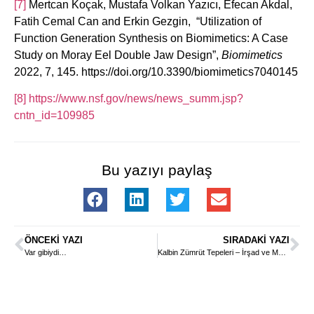
[7]
Mertcan Koçak, Mustafa Volkan Yazıcı, Efecan Akdal,
Fatih Cemal Can and Erkin Gezgin, “Utilization of
Function Generation Synthesis on Biomimetics: A Case
Study on Moray Eel Double Jaw Design”,
Biomimetics
2022, 7, 145. https://doi.org/10.3390/biomimetics7040145
[8]
https://www.nsf.gov/news/news_summ.jsp?
cntn_id=109985
Bu yazıyı paylaş
ÖNCEKI YAZI
SIRADAKI YAZI
Var gibiydi…
Kalbin Zümrüt Tepeleri – İrşad ve Mürşid -1