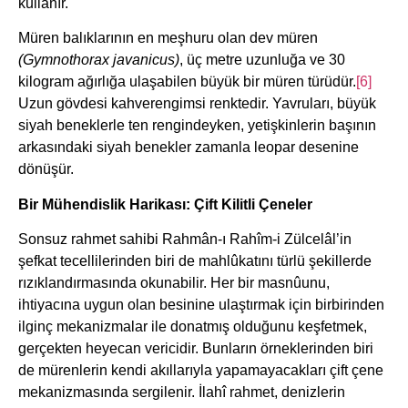
kullanır.
Müren balıklarının en meşhuru olan dev müren
(Gymnothorax javanicus)
, üç metre uzunluğa ve 30
kilogram ağırlığa ulaşabilen büyük bir müren türüdür.
[6]
Uzun gövdesi kahverengimsi renktedir. Yavruları, büyük
siyah beneklerle ten rengindeyken, yetişkinlerin başının
arkasındaki siyah benekler zamanla leopar desenine
dönüşür.
Bir Mühendislik Harikası: Çift Kilitli Çeneler
Sonsuz rahmet sahibi Rahmân-ı Rahîm-i Zülcelâl’in
şefkat tecellilerinden biri de mahlûkatını türlü şekillerde
rızıklandırmasında okunabilir. Her bir masnûunu,
ihtiyacına uygun olan besinine ulaştırmak için birbirinden
ilginç mekanizmalar ile donatmış olduğunu keşfetmek,
gerçekten heyecan vericidir. Bunların örneklerinden biri
de mürenlerin kendi akıllarıyla yapamayacakları çift çene
mekanizmasında sergilenir. İlahî rahmet, denizlerin