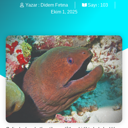
Yazar :
Didem Fırtına
Sayı :
103
Ekim 1, 2025