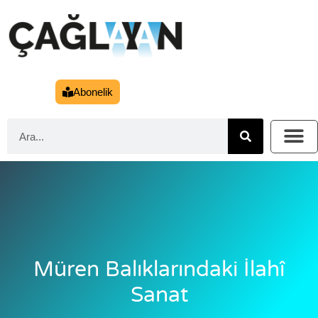
Abonelik
Müren Balıklarındaki İlahî
Sanat