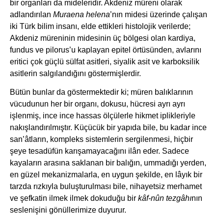
bir organları da mideleridir. Akdeniz müreni olarak
adlandırılan
Muraena helena
’nın midesi üzerinde çalışan
iki Türk bilim insanı, elde ettikleri histolojik verilerde;
Akdeniz müreninin midesinin üç bölgesi olan kardiya,
fundus ve pilorus’u kaplayan epitel örtüsünden, avlarını
eritici çok güçlü sülfat asitleri, siyalik asit ve karboksilik
asitlerin salgılandığını göstermişlerdir.
Bütün bunlar da göstermektedir ki; müren balıklarının
vücudunun her bir organı, dokusu, hücresi ayrı ayrı
işlenmiş, ince ince hassas ölçülerle hikmet iplikleriyle
nakışlandırılmıştır. Küçücük bir yapıda bile, bu kadar ince
san’âtların, kompleks sistemlerin sergilenmesi, hiçbir
şeye tesadüfün karışamayacağını ilân eder. Sadece
kayaların arasına saklanan bir balığın, ummadığı yerden,
en güzel mekanizmalarla, en uygun şekilde, en lâyık bir
tarzda rızkıyla buluşturulması bile, nihayetsiz merhamet
ve şefkatin ilmek ilmek dokuduğu bir
kâf-nûn tezgâhı
nın
seslenişini gönüllerimize duyurur.