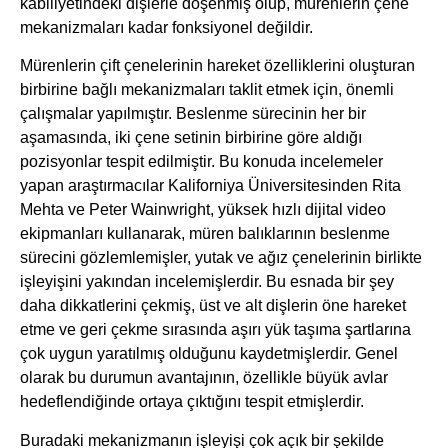
kabiliyetindeki dişlerle döşenmiş olup, mürenlerin çene
mekanizmaları kadar fonksiyonel değildir.
Mürenlerin çift çenelerinin hareket özelliklerini oluşturan
birbirine bağlı mekanizmaları taklit etmek için, önemli
çalışmalar yapılmıştır. Beslenme sürecinin her bir
aşamasında, iki çene setinin birbirine göre aldığı
pozisyonlar tespit edilmiştir. Bu konuda incelemeler
yapan araştırmacılar Kaliforniya Üniversitesinden Rita
Mehta ve Peter Wainwright, yüksek hızlı dijital video
ekipmanları kullanarak, müren balıklarının beslenme
sürecini gözlemlemişler, yutak ve ağız çenelerinin birlikte
işleyişini yakından incelemişlerdir. Bu esnada bir şey
daha dikkatlerini çekmiş, üst ve alt dişlerin öne hareket
etme ve geri çekme sırasında aşırı yük taşıma şartlarına
çok uygun yaratılmış olduğunu kaydetmişlerdir. Genel
olarak bu durumun avantajının, özellikle büyük avlar
hedeflendiğinde ortaya çıktığını tespit etmişlerdir.
Buradaki mekanizmanın işleyişi çok açık bir şekilde