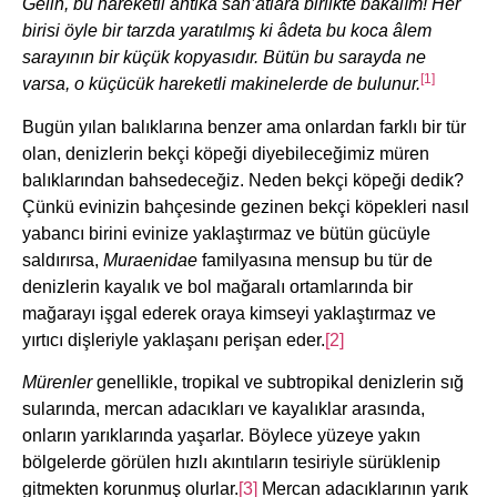
Gelin, bu hareketli antika san’âtlara birlikte bakalım! Her
birisi öyle bir tarzda yaratılmış ki âdeta bu koca âlem
sarayının bir küçük kopyasıdır. Bütün bu sarayda ne
[1]
varsa, o küçücük hareketli makinelerde de bulunur.
Bugün yılan balıklarına benzer ama onlardan farklı bir tür
olan, denizlerin bekçi köpeği diyebileceğimiz müren
balıklarından bahsedeceğiz. Neden bekçi köpeği dedik?
Çünkü evinizin bahçesinde gezinen bekçi köpekleri nasıl
yabancı birini evinize yaklaştırmaz ve bütün gücüyle
saldırırsa,
Muraenidae
familyasına mensup bu tür de
denizlerin kayalık ve bol mağaralı ortamlarında bir
mağarayı işgal ederek oraya kimseyi yaklaştırmaz ve
yırtıcı dişleriyle yaklaşanı perişan eder.
[2]
Mürenler
genellikle, tropikal ve subtropikal denizlerin sığ
sularında, mercan adacıkları ve kayalıklar arasında,
onların yarıklarında yaşarlar. Böylece yüzeye yakın
bölgelerde görülen hızlı akıntıların tesiriyle sürüklenip
gitmekten korunmuş olurlar.
[3]
Mercan adacıklarının yarık