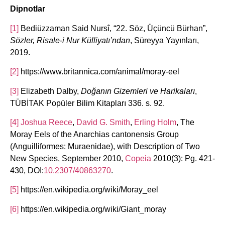
Dipnotlar
[1]
Bediüzzaman Said Nursî, “22. Söz, Üçüncü Bürhan”,
Sözler, Risale-i Nur Külliyatı’ndan
, Süreyya Yayınları,
2019.
[2]
https://www.britannica.com/animal/moray-eel
[3]
Elizabeth Dalby,
Doğanın Gizemleri ve Harikaları
,
TÜBİTAK Popüler Bilim Kitapları 336. s. 92.
[4]
Joshua Reece
,
David G. Smith
,
Erling Holm
, The
Moray Eels of the Anarchias cantonensis Group
(Anguilliformes: Muraenidae), with Description of Two
New Species, September 2010,
Copeia
2010(3): Pg. 421-
430, DOI:
10.2307/40863270
.
[5]
https://en.wikipedia.org/wiki/Moray_eel
[6]
https://en.wikipedia.org/wiki/Giant_moray