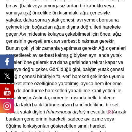
bir avı (balık veya omurgasızlardan bir kabuklu veya
yumuşakça) öncelikle ön kısımdaki ağız çenesiyle
yakalar, daha sonra yutak çenesi, avı yemek borusuna
çekmek için boğazdan ağzın dışına doğru ileri harekete
geçer. Avı midesine kolayca çekebilmesi için önce, ağız
çenesinin gevşetilerek avı serbest bırakması gerekir.
Bunun çok iyi bir zamanla yapılması gerekir. Ağız çeneleri
gevşetilerek av serbest kalmış gibiyken aynı anda yutak
çeneleri öne gelerek avı daha gerisinden tekrar kapar ve
mideye doğru çeker. Görüldüğü gibi, balığın yutak çenesi
ile ağız çenesi birbiriyle “al-ver” hareketi şeklinde uyumlu
hareket etme özelliğinde yaratılmış, ayrıca hem ilerleme
hem de döndürme hareketleri yapabilme kabiliyetleri ile
donatılmıştır. Aslında, mürenler dışında belki binlerce
sayıda farklı balık türünde ağzın haricinde ikinci bir set
olarak yutak dişleri
(pharyngeal dişler)
mevcuttur.
[8]
Ancak
bunların çenelerinin hareketi, sadece avı ezme veya
öğütme fonksiyonları gösterebilen sınırlı hareket