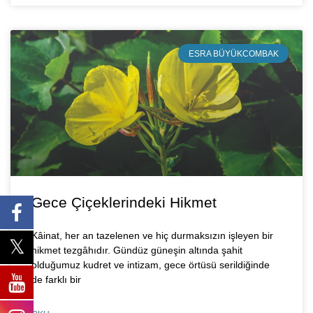
ESRA BÜYÜKCOMBAK
Gece Çiçeklerindeki Hikmet
Kâinat, her an tazelenen ve hiç durmaksızın işleyen bir
hikmet tezgâhıdır. Gündüz güneşin altında şahit
olduğumuz kudret ve intizam, gece örtüsü serildiğinde
de farklı bir