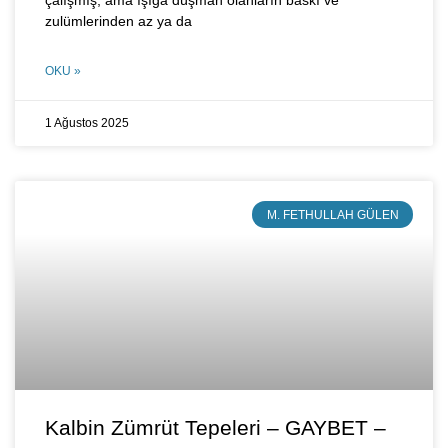
çalışmış, ama ışığa düşman olanların baskı ve
zulümlerinden az ya da
OKU »
1 Ağustos 2025
M. FETHULLAH GÜLEN
Kalbin Zümrüt Tepeleri – GAYBET –