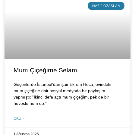
NAZIF ÖZASLAN
Mum Çiçeğime Selam
Geçenlerde İstanbul’dan şair Ekrem Hoca, evindeki
mum çiçeğine dair sosyal medyada bir paylaşım
yapmıştı: “İkinci defa açtı mum çiçeğim, pek de bir
hevesle hem de.”
OKU »
1 Ağustos 2025