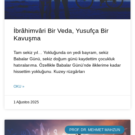
İbrâhimvâri Bir Veda, Yusufça Bir
Kavuşma
Tam sekiz yıl… Yokluğunda on yedi bayram, sekiz
Babalar Günü, sekiz doğum günü kaydettim çocukluk
hatıralarıma. Özellikle Babalar Günü’nde iliklerime kadar
hissettim yokluğunu. Kuzey rüzgârları
OKU »
1 Ağustos 2025
PROF. DR. MEHMET MAHZUN