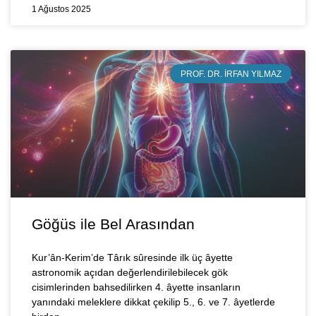
1 Ağustos 2025
PROF. DR. İRFAN YILMAZ
Göğüs ile Bel Arasından
Kur’ân-Kerim’de Târık sûresinde ilk üç âyette
astronomik açıdan değerlendirilebilecek gök
cisimlerinden bahsedilirken 4. âyette insanların
yanındaki meleklere dikkat çekilip 5., 6. ve 7. âyetlerde