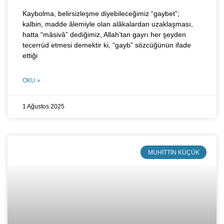
Kaybolma, belirsizleşme diyebileceğimiz “gaybet”;
kalbin, madde âlemiyle olan alâkalardan uzaklaşması,
hatta “mâsivâ” dediğimiz, Allah’tan gayrı her şeyden
tecerrüd etmesi demektir ki, “gayb” sözcüğünün ifade
ettiği
OKU »
1 Ağustos 2025
MUHITTIN KÜÇÜK