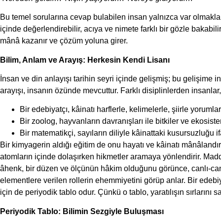
Bu temel sorularına cevap bulabilen insan yalnızca var olmakla 
içinde değerlendirebilir, acıya ve nimete farklı bir gözle bakabil
mânâ kazanır ve çözüm yoluna girer.
Bilim, Anlam ve Arayış: Herkesin Kendi Lisanı
İnsan ve din anlayışı tarihin seyri içinde gelişmiş; bu gelişi
arayışı, insanın özünde mevcuttur. Farklı disiplinlerden insanlar
Bir edebiyatçı, kâinatı harflerle, kelimelerle, şiirle yorumlar
Bir zoolog, hayvanların davranışları ile bitkiler ve ekosi
Bir matematikçi, sayıların diliyle kâinattaki kusursuzluğu i
Bir kimyagerin aldığı eğitim de onu hayatı ve kâinatı mânâlandı
atomların içinde dolaşırken hikmetler aramaya yönlendirir. Mad
âhenk, bir düzen ve ölçünün hâkim olduğunu görünce, canlı-cans
elementlere verilen rollerin ehemmiyetini görüp anlar. Bir edebiya
için de periyodik tablo odur. Çünkü o tablo, yaratılışın sırlarını satı
Periyodik Tablo: Bilimin Sezgiyle Buluşması