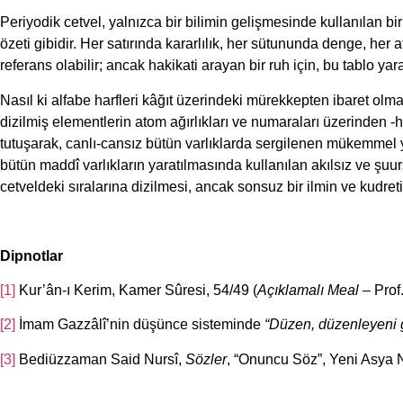
Periyodik cetvel, yalnızca bir bilimin gelişmesinde kullanılan bi
özeti gibidir. Her satırında kararlılık, her sütununda denge, her a
referans olabilir; ancak hakikati arayan bir ruh için, bu tablo yar
Nasıl ki alfabe harfleri kâğıt üzerindeki mürekkepten ibaret olm
dizilmiş elementlerin atom ağırlıkları ve numaraları üzerinden -ha
tutuşarak, canlı-cansız bütün varlıklarda sergilenen mükemmel yap
bütün maddî varlıkların yaratılmasında kullanılan akılsız ve şuu
cetveldeki sıralarına dizilmesi, ancak sonsuz bir ilmin ve kudreti
Dipnotlar
[1]
Kur’ân-ı Kerim, Kamer Sûresi, 54/49 (
Açıklamalı Meal
– Prof.
[2]
İmam Gazzâlî’nin düşünce sisteminde
“Düzen, düzenleyeni g
[3]
Bediüzzaman Said Nursî,
Sözler
, “Onuncu Söz”, Yeni Asya Ne