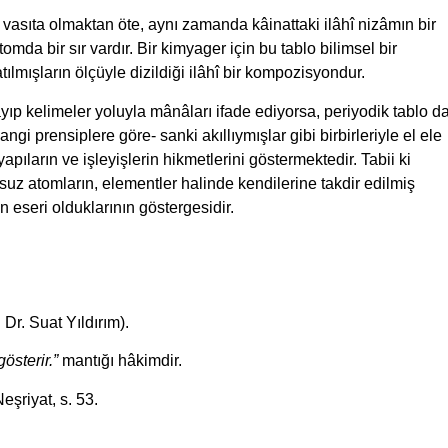
r vasıta olmaktan öte, aynı zamanda kâinattaki ilâhî nizâmın bir
tomda bir sır vardır. Bir kimyager için bu tablo bilimsel bir
atılmışların ölçüyle dizildiği ilâhî bir kompozisyondur.
ayıp kelimeler yoluyla mânâları ifade ediyorsa, periyodik tablo d
ngi prensiplere göre- sanki akıllıymışlar gibi birbirleriyle el ele
ıların ve işleyişlerin hikmetlerini göstermektedir. Tabii ki
rsuz atomların, elementler halinde kendilerine takdir edilmiş
n eseri olduklarının göstergesidir.
 Dr. Suat Yıldırım).
österir.”
mantığı hâkimdir.
şriyat, s. 53.