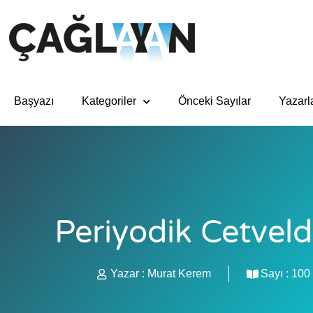
Başyazı
Kategoriler
Önceki Sayılar
Yazarl
Periyodik Cetvel
Yazar :
Murat Kerem
Sayı :
100