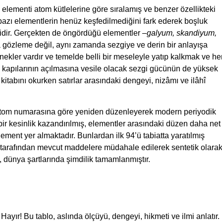
lementi atom kütlelerine göre sıralamış ve benzer özellikteki
, bazı elementlerin henüz keşfedilmediğini fark ederek boşluk
idir. Gerçekten de öngördüğü elementler –
galyum, skandiyum,
a gözleme değil, aynı zamanda sezgiye ve derin bir anlayışa
örnekler vardır ve temelde belli bir meseleyle yatıp kalkmak ve he
 kapılarının açılmasına vesile olacak sezgi gücünün de yüksek
 kitabını okurken satırlar arasındaki dengeyi, nizâmı ve ilâhî
i atom numarasına göre yeniden düzenleyerek modern periyodik
ir kesinlik kazandırılmış, elementler arasındaki düzen daha net
ent yer almaktadır. Bunlardan ilk 94’ü tabiatta yaratılmış
r tarafından mevcut maddelere müdahale edilerek sentetik olara
o, dünya şartlarında şimdilik tamamlanmıştır.
 Hayır! Bu tablo, aslında ölçüyü, dengeyi, hikmeti ve ilmi anlatır.