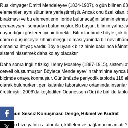
Rus kimyager Dmitri Mendeleyev (1834-1907), o gün bilinen 63 e
elementleri aynı sütunlara yerleştirmiştir. Ancak onu özel kılan
bırakması ve bu elementlerin ileride bulunacağını tahmin etmes
germanyum
– sonradan bulunmuştur. Bu başarı, bilimin yalnızc
dayandığını gösteren iyi bir örnektir. Bilim tarihinde böyle çok 
daim o düşünceyle zihnin meşgul olması yanında bir nevi ilhâm
olmasına ihtiyaç vardır. Böyle uyanık bir zihinle bakılınca kâinat
sistemi hissetmek daha kolay olacaktır.
Daha sonra İngiliz fizikçi Henry Moseley (1887-1915), sistem
cetveli oluşturmuştur. Böylece Mendeleyev’in tahminine ayrıca b
biçimde ortaya konmuştur. Günümüzde periyodik tabloda 118 elem
olarak bulunurken, geri kalanlar laboratuvar ortamında insanla
üretilmiştir. 2006’da keşfedilen Oganesson (Og) ile birlikte tabl
Tablonun Sessiz Konuşması: Denge, Hikmet ve Kudret
Bu tablo bize yalnızca atomları, kütleleri ve bağlarını mı anlatır?