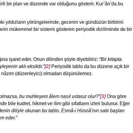
lirli bir plan ve düzende var olduğunu gösterir. Kur’ân’da bu
pkı yıldızların yörüngelerinde, gecenin ve gündüzün birbirini
lerin mükemmel bir sistemi gösteren periyodik diziliminde de bir
na işaret eder. Onun dilinden şöyle diyebiliriz:
“Bir kitapta
leyenin aklı eksiktir.”
[2]
Periyodik tablo da bu düzene açık bir
 bir nâzım (düzenleyici) olmadan düşünülemez.
z olmazsa, bu muhteşem âlem nasıl ustasız olur?”
[3]
Ona göre
de bile kudret, hikmet ve ilim gibi sıfatların izleri bulunur. Eğer
nin diliyle okunan bu tablo, Esmâ-i Hüsnâ’nın satır başları
üm eder.”