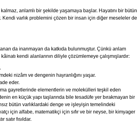
kalmaz, anlamlı bir şekilde yaşamaya başlar. Hayatını bir bütün
ir. Kendi varlık problemini çözen bir insan için diğer meseleler de
me inanan da inanmayan da katkıda bulunmuştur. Çünkü anlam
, kâinatı kendi alanlarının diliyle çözümlemeye çalışmışlardır:
.
stemdeki nizâm ve dengenin hayranlığını yaşar.
fade eder.
rma gayretlerinde elementlerin ve molekülleri teşkil eden
denin en küçük yapı taşlarında bile tesadüfe yer bırakmayan bir
ız bütün varlıklardaki denge ve işleyişin temelindeki
tçı için alfabe, matematikçi için sıfır ve bir neyse, bir kimyager
r satır fısıldar.