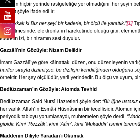
Kâinatın hiçbir yerinde rastgeleliğe yer olmadığını, her şeyin be
hakikat şöyle ifade edilir:
“Muhakkak ki Biz her şeyi bir kaderle, bir ölçü ile yarattık.”
[1]
Tı
takip etmesinde, elektronların hareketinde olduğu gibi, element
kudretin izi, bir nizamın sesi duyulur.
Gazzâlî’nin Gözüyle: Nizam Delildir
İmam Gazzâlî’ye göre kâinattaki düzen, onu düzenleyenin varlığı
harfler sırayla dizilmişse, bu dizilişin kendiliğinden olduğunu söy
örnektir. Her şey ölçülüdür, yerli yerindedir. Bu ölçü ve uyum,
Bediüzzaman’ın Gözüyle: Atomda Tevhid
Bediüzzaman Said Nursî Hazretleri şöyle der:
“Bir iğne ustası
her varlık, Allah’ın Esmâ-i Hüsnâsının bir tecellisidir. Atomun için
periyodik tabloyu yorumlasaydı, muhtemelen şöyle derdi:
“Madde
gibidir. Kimi ‘Rezzâk’, kimi ‘Alîm’, kimi ‘Mukaddir’ ismini terenn
Maddenin Diliyle Yaradan’ı Okumak