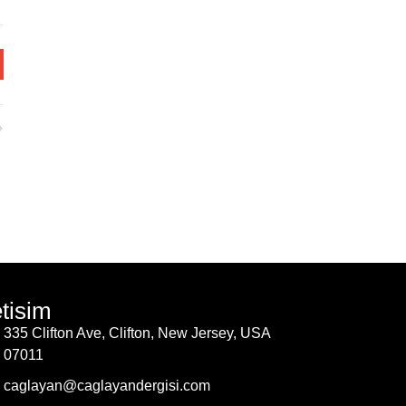
etisim
335 Clifton Ave, Clifton, New Jersey, USA
07011
caglayan@caglayandergisi.com