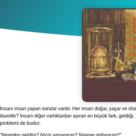
İnsanı insan yapan sorular vardır. Her insan doğar, yaşar ve ölü
ibarettir? İnsanı diğer varlıklardan ayıran en büyük fark, geldiğ
problemi de budur:
“Nereden geldim? Niçin yaşıyorum? Nereye gidiyorum?”