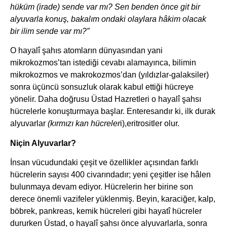
hüküm (irade) sende var mı? Sen benden önce git bir
alyuvarla konuş, bakalım ondaki olaylara hâkim olacak
bir ilim sende var mı?”
O hayalî şahıs atomların dünyasından yani
mikrokozmos’tan istediği cevabı alamayınca, bilimin
mikrokozmos ve makrokozmos’dan (yıldızlar-galaksiler)
sonra üçüncü sonsuzluk olarak kabul ettiği hücreye
yönelir. Daha doğrusu Üstad Hazretleri o hayalî şahsı
hücrelerle konuşturmaya başlar. Enteresandır ki, ilk durak
alyuvarlar
(kırmızı kan hücreler
i),eritrositler olur.
Niçin Alyuvarlar?
İnsan vücudundaki çeşit ve özellikler açısından farklı
hücrelerin sayısı 400 civarındadır; yeni çeşitler ise hâlen
bulunmaya devam ediyor. Hücrelerin her birine son
derece önemli vazifeler yüklenmiş. Beyin, karaciğer, kalp,
böbrek, pankreas, kemik hücreleri gibi hayatî hücreler
dururken Üstad, o hayalî şahsı önce alyuvarlarla, sonra