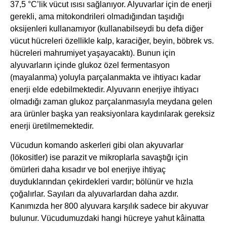
37,5 °C’lik vücut ısısı sağlanıyor. Alyuvarlar için de enerji
gerekli, ama mitokondrileri olmadığından taşıdığı
oksijenleri kullanamıyor (kullanabilseydi bu defa diğer
vücut hücreleri özellikle kalp, karaciğer, beyin, böbrek vs.
hücreleri mahrumiyet yaşayacaktı). Bunun için
alyuvarların içinde glukoz özel fermentasyon
(mayalanma) yoluyla parçalanmakta ve ihtiyacı kadar
enerji elde edebilmektedir. Alyuvarın enerjiye ihtiyacı
olmadığı zaman glukoz parçalanmasıyla meydana gelen
ara ürünler başka yan reaksiyonlara kaydırılarak gereksiz
enerji üretilmemektedir.
Vücudun komando askerleri gibi olan akyuvarlar
(lökositler) ise parazit ve mikroplarla savaştığı için
ömürleri daha kısadır ve bol enerjiye ihtiyaç
duyduklarından çekirdekleri vardır; bölünür ve hızla
çoğalırlar. Sayıları da alyuvarlardan daha azdır.
Kanımızda her 800 alyuvara karşılık sadece bir akyuvar
bulunur. Vücudumuzdaki hangi hücreye yahut kâinatta