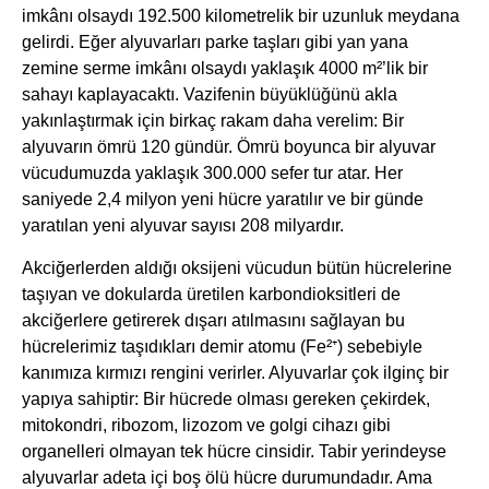
imkânı olsaydı 192.500 kilometrelik bir uzunluk meydana
gelirdi. Eğer alyuvarları parke taşları gibi yan yana
zemine serme imkânı olsaydı yaklaşık 4000 m²’lik bir
sahayı kaplayacaktı. Vazifenin büyüklüğünü akla
yakınlaştırmak için birkaç rakam daha verelim: Bir
alyuvarın ömrü 120 gündür. Ömrü boyunca bir alyuvar
vücudumuzda yaklaşık 300.000 sefer tur atar. Her
saniyede 2,4 milyon yeni hücre yaratılır ve bir günde
yaratılan yeni alyuvar sayısı 208 milyardır.
Akciğerlerden aldığı oksijeni vücudun bütün hücrelerine
taşıyan ve dokularda üretilen karbondioksitleri de
akciğerlere getirerek dışarı atılmasını sağlayan bu
hücrelerimiz taşıdıkları demir atomu (Fe²⁺) sebebiyle
kanımıza kırmızı rengini verirler. Alyuvarlar çok ilginç bir
yapıya sahiptir: Bir hücrede olması gereken çekirdek,
mitokondri, ribozom, lizozom ve golgi cihazı gibi
organelleri olmayan tek hücre cinsidir. Tabir yerindeyse
alyuvarlar adeta içi boş ölü hücre durumundadır. Ama