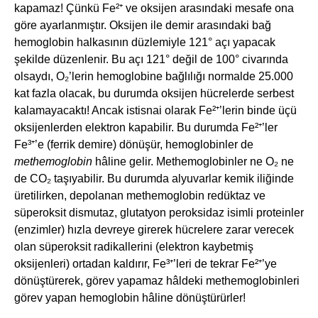
kapamaz! Çünkü Fe²⁺ ve oksijen arasındaki mesafe ona
göre ayarlanmıştır. Oksijen ile demir arasındaki bağ
hemoglobin halkasının düzlemiyle 121° açı yapacak
şekilde düzenlenir. Bu açı 121° değil de 100° civarında
olsaydı, O₂’lerin hemoglobine bağlılığı normalde 25.000
kat fazla olacak, bu durumda oksijen hücrelerde serbest
kalamayacaktı! Ancak istisnai olarak Fe²⁺’lerin binde üçü
oksijenlerden elektron kapabilir. Bu durumda Fe²⁺’ler
Fe³⁺’e (ferrik demire) dönüşür, hemoglobinler de
methemoglobin
hâline gelir. Methemoglobinler ne O₂ ne
de CO₂ taşıyabilir. Bu durumda alyuvarlar kemik iliğinde
üretilirken, depolanan methemoglobin redüktaz ve
süperoksit dismutaz, glutatyon peroksidaz isimli proteinler
(enzimler) hızla devreye girerek hücrelere zarar verecek
olan süperoksit radikallerini (elektron kaybetmiş
oksijenleri) ortadan kaldırır, Fe³⁺’leri de tekrar Fe²⁺’ye
dönüştürerek, görev yapamaz hâldeki methemoglobinleri
görev yapan hemoglobin hâline dönüştürürler!