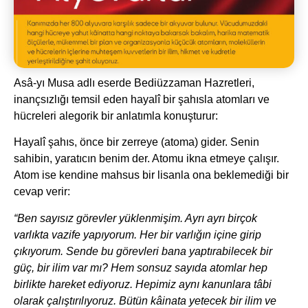
Asâ-yı Musa adlı eserde Bediüzzaman Hazretleri,
inançsızlığı temsil eden hayalî bir şahısla atomları ve
hücreleri alegorik bir anlatımla konuşturur:
Hayalî şahıs, önce bir zerreye (atoma) gider. Senin
sahibin, yaratıcın benim der. Atomu ikna etmeye çalışır.
Atom ise kendine mahsus bir lisanla ona beklemediği bir
cevap verir:
“Ben sayısız görevler yüklenmişim. Ayrı ayrı birçok
varlıkta vazife yapıyorum. Her bir varlığın içine girip
çıkıyorum. Sende bu görevleri bana yaptırabilecek bir
güç, bir ilim var mı? Hem sonsuz sayıda atomlar hep
birlikte hareket ediyoruz. Hepimiz aynı kanunlara tâbi
olarak çalıştırılıyoruz. Bütün kâinata yetecek bir ilim ve