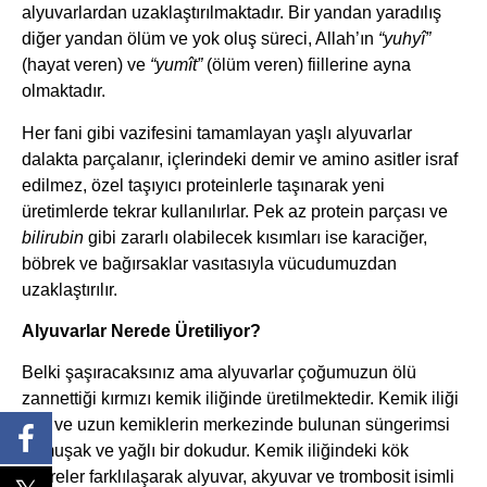
alyuvarlardan uzaklaştırılmaktadır. Bir yandan yaradılış
diğer yandan ölüm ve yok oluş süreci, Allah’ın
“yuhyî”
(hayat veren) ve
“yumît”
(ölüm veren) fiillerine ayna
olmaktadır.
Her fani gibi vazifesini tamamlayan yaşlı alyuvarlar
dalakta parçalanır, içlerindeki demir ve amino asitler israf
edilmez, özel taşıyıcı proteinlerle taşınarak yeni
üretimlerde tekrar kullanılırlar. Pek az protein parçası ve
bilirubin
gibi zararlı olabilecek kısımları ise karaciğer,
böbrek ve bağırsaklar vasıtasıyla vücudumuzdan
uzaklaştırılır.
Alyuvarlar Nerede Üretiliyor?
Belki şaşıracaksınız ama alyuvarlar çoğumuzun ölü
zannettiği kırmızı kemik iliğinde üretilmektedir. Kemik iliği
düz ve uzun kemiklerin merkezinde bulunan süngerimsi
yumuşak ve yağlı bir dokudur. Kemik iliğindeki kök
hücreler farklılaşarak alyuvar, akyuvar ve trombosit isimli