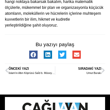
hangi noktaya bakarsak bakalım, harika matematik
ölçülerle, mükemmel bir plan ve organizasyonla küçücük
atomların, moleküllerin ve hücrelerin içlerine muhteşem
kuvvetlerin bir ilim, hikmet ve kudretle
yerleştirildiğine şahit oluyoruz.
Bu yazıyı paylaş
ÖNCEKI YAZI
SIRADAKI YAZI
İslam’ın Altın Köprüsü Saîd b. Müseyyeb (rahmetullahi aleyh)
Umut Burakı