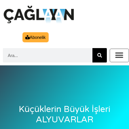
Abonelik
Küçüklerin Büyük İşleri
ALYUVARLAR