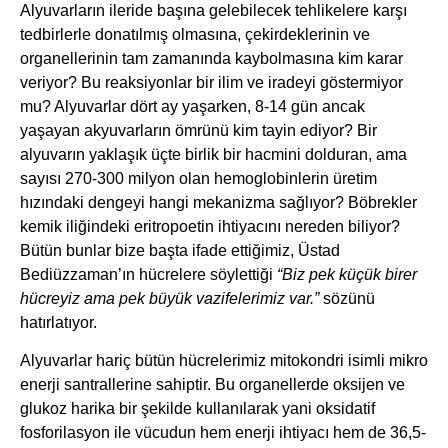
Alyuvarların ileride başına gelebilecek tehlikelere karşı
tedbirlerle donatılmış olmasına, çekirdeklerinin ve
organellerinin tam zamanında kaybolmasına kim karar
veriyor? Bu reaksiyonlar bir ilim ve iradeyi göstermiyor
mu? Alyuvarlar dört ay yaşarken, 8-14 gün ancak
yaşayan akyuvarların ömrünü kim tayin ediyor? Bir
alyuvarın yaklaşık üçte birlik bir hacmini dolduran, ama
sayısı 270-300 milyon olan hemoglobinlerin üretim
hızındaki dengeyi hangi mekanizma sağlıyor? Böbrekler
kemik iliğindeki eritropoetin ihtiyacını nereden biliyor?
Bütün bunlar bize başta ifade ettiğimiz, Üstad
Bediüzzaman’ın hücrelere söylettiği
“Biz pek küçük birer
hücreyiz ama pek büyük vazifelerimiz var.”
sözünü
hatırlatıyor.
Alyuvarlar hariç bütün hücrelerimiz mitokondri isimli mikro
enerji santrallerine sahiptir. Bu organellerde oksijen ve
glukoz harika bir şekilde kullanılarak yani oksidatif
fosforilasyon ile vücudun hem enerji ihtiyacı hem de 36,5-