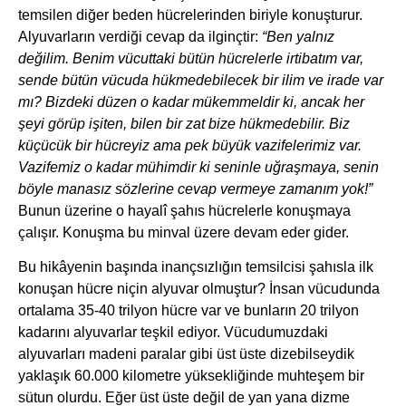
temsilen diğer beden hücrelerinden biriyle konuşturur.
Alyuvarların verdiği cevap da ilginçtir:
“Ben yalnız
değilim. Benim vücuttaki bütün hücrelerle irtibatım var,
sende bütün vücuda hükmedebilecek bir ilim ve irade var
mı? Bizdeki düzen o kadar mükemmeldir ki, ancak her
şeyi görüp işiten, bilen bir zat bize hükmedebilir. Biz
küçücük bir hücreyiz ama pek büyük vazifelerimiz var.
Vazifemiz o kadar mühimdir ki seninle uğraşmaya, senin
böyle manasız sözlerine cevap vermeye zamanım yok!”
Bunun üzerine o hayalî şahıs hücrelerle konuşmaya
çalışır. Konuşma bu minval üzere devam eder gider.
Bu hikâyenin başında inançsızlığın temsilcisi şahısla ilk
konuşan hücre niçin alyuvar olmuştur? İnsan vücudunda
ortalama 35-40 trilyon hücre var ve bunların 20 trilyon
kadarını alyuvarlar teşkil ediyor. Vücudumuzdaki
alyuvarları madeni paralar gibi üst üste dizebilseydik
yaklaşık 60.000 kilometre yüksekliğinde muhteşem bir
sütun olurdu. Eğer üst üste değil de yan yana dizme