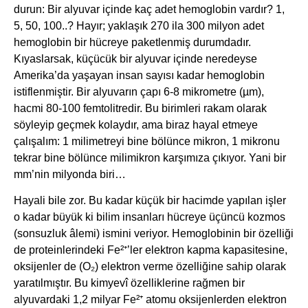
durun: Bir alyuvar içinde kaç adet hemoglobin vardır? 1,
5, 50, 100..? Hayır; yaklaşık 270 ila 300 milyon adet
hemoglobin bir hücreye paketlenmiş durumdadır.
Kıyaslarsak, küçücük bir alyuvar içinde neredeyse
Amerika’da yaşayan insan sayısı kadar hemoglobin
istiflenmiştir. Bir alyuvarın çapı 6-8 mikrometre (µm),
hacmi 80-100 femtolitredir. Bu birimleri rakam olarak
söyleyip geçmek kolaydır, ama biraz hayal etmeye
çalışalım: 1 milimetreyi bine bölünce mikron, 1 mikronu
tekrar bine bölünce milimikron karşımıza çıkıyor. Yani bir
mm’nin milyonda biri…
Hayali bile zor. Bu kadar küçük bir hacimde yapılan işler
o kadar büyük ki bilim insanları hücreye üçüncü kozmos
(sonsuzluk âlemi) ismini veriyor. Hemoglobinin bir özelliği
de proteinlerindeki Fe²⁺’ler elektron kapma kapasitesine,
oksijenler de (O₂) elektron verme özelliğine sahip olarak
yaratılmıştır. Bu kimyevî özelliklerine rağmen bir
alyuvardaki 1,2 milyar Fe²⁺ atomu oksijenlerden elektron