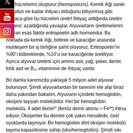
kan hücrelerini oluşturur
(hemopoiezis)
. Kemik iliği sanki
vücudun ne kadar ihtiyacı olduğunu biliyormuş gibi
ihtiyaca göre bu hücreleri üretir! İhtiyaç arttığında üretim
hızlanır; azaldığında yavaşlar. Alyuvarların üretilmelerini
uyaran esas faktör eritropoetin adlı hormondur. Bu
noktada da kemik iliği, böbrek ve karaciğer arasında
muhteşem bir iş birliğine şahit oluyoruz. Eritropoetin’in
%90’ı böbreklerde, %10’u ise karaciğerde üretiliyor.
Ayrıca alyuvar üretimi için amino asit, yağ, şeker, demir,
folik asit ve B₁₂ vitaminine de ihtiyaç vardır.
Bir damla kanımızda yaklaşık 5 milyon adet alyuvar
bulunuyor. Şimdi alyuvarlardan bir tanesini ele alıp biraz
daha yakından bakalım. Alyuvarın içindeki hemoglobin,
oksijeni taşıyan moleküldür. Her bir hemoglobin
molekülü, 4 adet demir²⁺ (ferröz demir atomu = Fe²⁺) ihtiva
ediyor. Oksijenler bu demire çok yakın mesafede, özel
oyuklarda taşınıyor. Bir hemoglobin dört oksijen molekülü
taşıma kapasitesine sahip
(oksihemoglobin)
. Şimdi sıkı