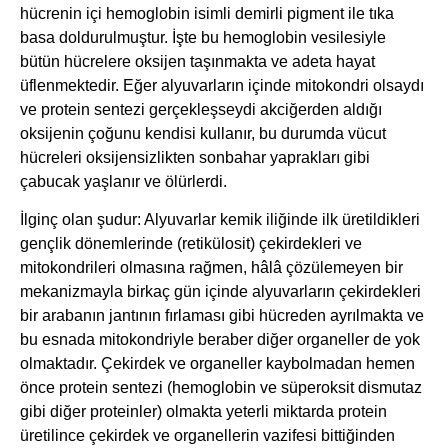
hücrenin içi hemoglobin isimli demirli pigment ile tıka
basa doldurulmuştur. İşte bu hemoglobin vesilesiyle
bütün hücrelere oksijen taşınmakta ve adeta hayat
üflenmektedir. Eğer alyuvarların içinde mitokondri olsaydı
ve protein sentezi gerçekleşseydi akciğerden aldığı
oksijenin çoğunu kendisi kullanır, bu durumda vücut
hücreleri oksijensizlikten sonbahar yaprakları gibi
çabucak yaşlanır ve ölürlerdi.
İlginç olan şudur: Alyuvarlar kemik iliğinde ilk üretildikleri
gençlik dönemlerinde (retikülosit) çekirdekleri ve
mitokondrileri olmasına rağmen, hâlâ çözülemeyen bir
mekanizmayla birkaç gün içinde alyuvarların çekirdekleri
bir arabanın jantının fırlaması gibi hücreden ayrılmakta ve
bu esnada mitokondriyle beraber diğer organeller de yok
olmaktadır. Çekirdek ve organeller kaybolmadan hemen
önce protein sentezi (hemoglobin ve süperoksit dismutaz
gibi diğer proteinler) olmakta yeterli miktarda protein
üretilince çekirdek ve organellerin vazifesi bittiğinden