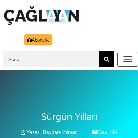
Abonelik
Sürgün Yılları
Yazar :
Baybars Yılmaz
Sayı :
94