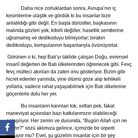
Daha nice zorluklardan sonra, Avrupa’nın iç
kesimlerine ulaştık ve gördük ki bu insanlar bize
anlatıldığı gibi değil. En başta dürüstler, başkasının
malında gözleri yok, kibirli değiller, hasetlik semtlerine
uğramamış ve dedikoduyu bilmiyorlar; bırakın
dedikoduyu, komşularının başarılarıyla övünüyorlar.
Görünen o ki, hep Batı’yı taklide çalışan Doğu, evrensel
insanî değerleri de Batı ülkelerinden öğrenecek gibi. Fevç
fevç mülteci akınları da zaten onu gösteriyor. Bizim gibi
hicret edenler yanında, yine ölümü göze alıp tehlikeli
yollarla, sadece rahat yaşayabilmek için Batı ülkelerine
göçenlerle dolu her yer.
Bu insanların karınları tok, sırtları pek, fakat
maneviyat açısından bazı katkılarımızın olabileceği
anlaşılıyor. Her zemin ve durumda, “
Bugün Allah için ne
yaptın
?” sözü aklımıza gelince, içimizde bir ürperti
olmuyor mu? Evet, şu güzelim insanlar için bir şey