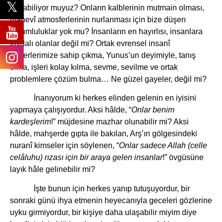
yapabiliyor muyuz? Onların kalblerinin mutmain olması,
manevî atmosferlerinin nurlanması için bize düşen
sorumluluklar yok mu? İnsanların en hayırlısı, insanlara
faydalı olanlar değil mi? Ortak evrensel insanî
değerlerimize sahip çıkma, Yunus’un deyimiyle, tanış
olma, işleri kolay kılma, sevme, sevilme ve ortak
problemlere çözüm bulma… Ne güzel gayeler, değil mi?
İnanıyorum ki herkes elinden gelenin en iyisini
yapmaya çalışıyordur. Aksi hâlde, “
Onlar benim
kardeşlerim
!” müjdesine mazhar olunabilir mi? Aksi
hâlde, mahşerde gıpta ile bakılan, Arş’ın gölgesindeki
nuranî kimseler için söylenen, “
Onlar sadece Allah (celle
celâluhu) rızası için bir araya gelen insanlar
!” övgüsüne
layık hâle gelinebilir mi?
İşte bunun için herkes yanıp tutuşuyordur, bir
sonraki günü ihya etmenin heyecanıyla geceleri gözlerine
uyku girmiyordur, bir kişiye daha ulaşabilir miyim diye