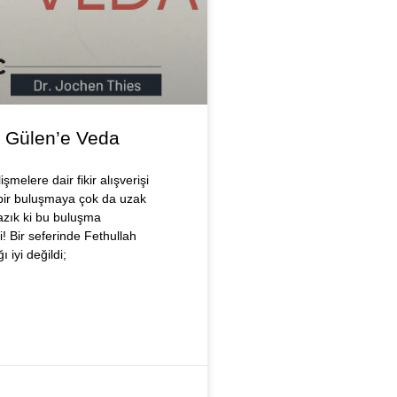
h Gülen’e Veda
şmelere dair fikir alışverişi
ir buluşmaya çok da uzak
azık ki bu buluşma
! Bir seferinde Fethullah
ı iyi değildi;