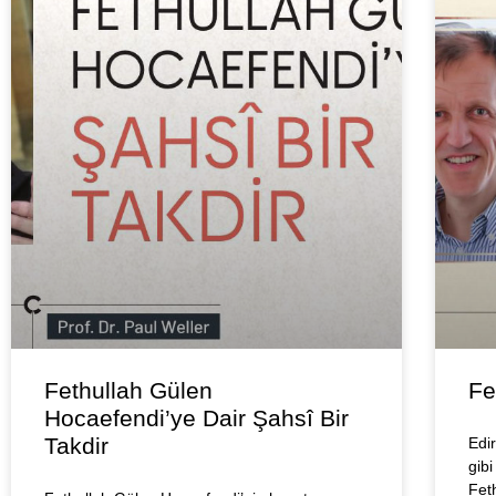
Fethullah Gülen
Fe
Hocaefendi’ye Dair Şahsî Bir
Takdir
Edi
gibi
Feth