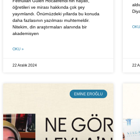
Fethullah Gülen Hocaefendi’nin hayatı,
ald
öğretileri ve mirası hakkında çok şey
Diy
yayımlandı. Önümüzdeki yıllarda bu konuda
daha fazlasının yazılması muhtemeldir.
Nitekim, din araştırmaları alanında bir
OKU
akademisyen
OKU »
22 Aralık 2024
22 A
EMINE EROĞLU