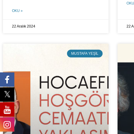
OKU
OKU »
22 Aralık 2024
22 A
MUSTAFA YEŞIL