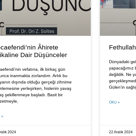
caefendi’nin Âhirete
Fethulla
tikaline Dair Düşünceler
Dünyadaki geli
yapacağımız b
efendi’nin vefatına, ilk birkaç gün
değildik. Ne y
unca inanmakta zorlandım. Artık bu
gerçekleşmedi
yanın dışında olduğu gerçeği zihnime
Gülen’in sağlığ
inlemesine yerleşirken, hislerim yavaş
aş şekillenmeye başladı. Basit bir
zetmeyle,
OKU »
 »
ralık 2024
22 Aralık 2024