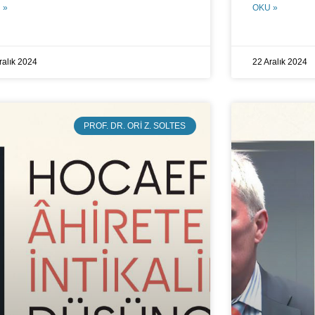
 »
OKU »
ralık 2024
22 Aralık 2024
PROF. DR. ORI Z. SOLTES