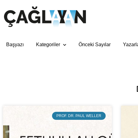
Başyazı
Kategoriler
Önceki Sayılar
Yazarl
PROF. DR. PAUL WELLER