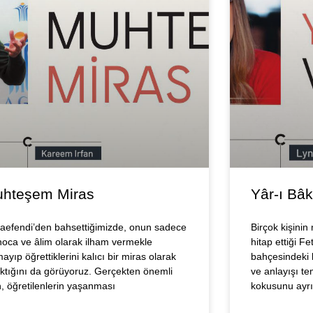
hteşem Miras
Yâr-ı Bâk
aefendi’den bahsettiğimizde, onun sadece
Birçok kişini
 hoca ve âlim olarak ilham vermekle
hitap ettiği F
ayıp öğrettiklerini kalıcı bir miras olarak
bahçesindeki b
aktığını da görüyoruz. Gerçekten önemli
ve anlayışı tem
n, öğretilenlerin yaşanması
kokusunu ayr