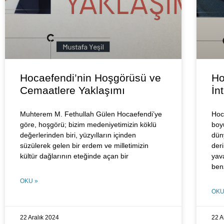
Hocaefendi’nin Hoşgörüsü ve
Ho
Cemaatlere Yaklaşımı
İn
Muhterem M. Fethullah Gülen Hocaefendi’ye
Hoca
göre, hoşgörü; bizim medeniyetimizin köklü
boy
değerlerinden biri, yüzyılların içinden
dün
süzülerek gelen bir erdem ve milletimizin
der
kültür dağlarının eteğinde açan bir
yav
ben
OKU »
OKU
22 Aralık 2024
22 A