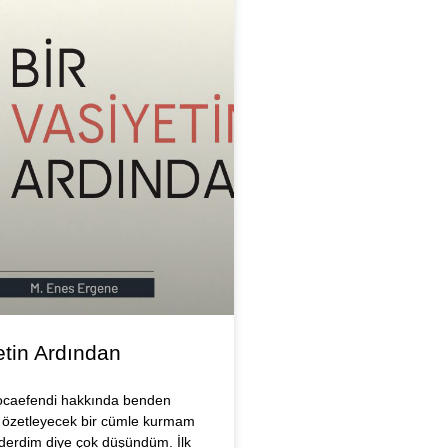
etin Ardından
Hocaefendi hakkında benden
 özetleyecek bir cümle kurmam
 derdim diye çok düşündüm. İlk