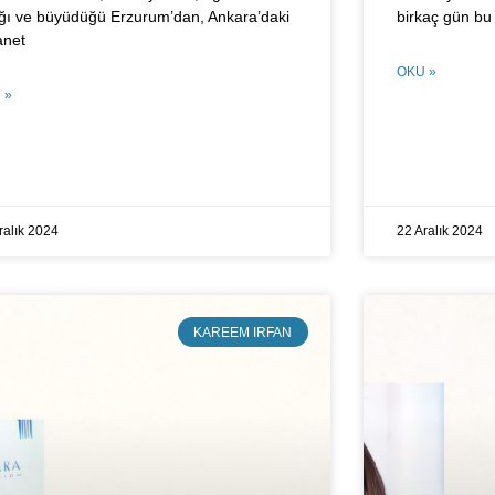
ığı ve büyüdüğü Erzurum’dan, Ankara’daki
birkaç gün bu
anet
OKU »
 »
ralık 2024
22 Aralık 2024
KAREEM IRFAN