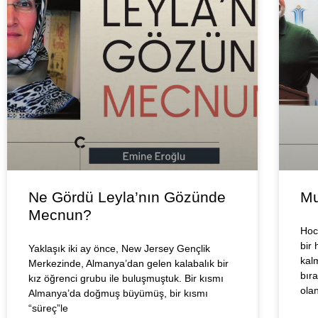
Ne Gördü Leyla’nın Gözünde
Mu
Mecnun?
Hoc
bir
Yaklaşık iki ay önce, New Jersey Gençlik
kalm
Merkezinde, Almanya’dan gelen kalabalık bir
bır
kız öğrenci grubu ile buluşmuştuk. Bir kısmı
ola
Almanya’da doğmuş büyümüş, bir kısmı
“süreç”le