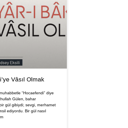
i’ye Vâsıl Olmak
n muhabbetle “Hocaefendi” diye
ethullah Gülen, bahar
ir gül gibiydi; sevgi, merhamet
sil ediyordu. Bir gül nasıl
ım