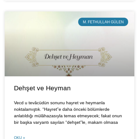
M. FETHULLAH GÜLEN
Dehşet ve Heyman
Vecd u tevâcüdün sonunu hayret ve heymanla
noktalamıştık. “Hayret”e daha önceki bölümlerde
anlatıldığı mülâhazasıyla temas etmeyecek; fakat onun
bir başka varyantı sayılan “dehşet”le, makam olmasa
OKU »