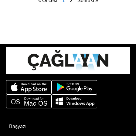
« Önceki
1
2
Sonraki »
Başyazı