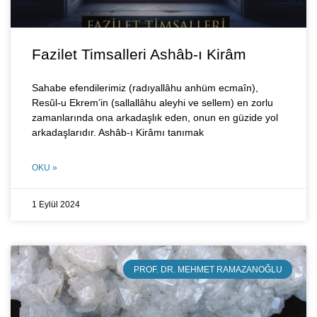
Fazilet Timsalleri Ashâb-ı Kirâm
Sahabe efendilerimiz (radıyallâhu anhüm ecmaîn),
Resûl-u Ekrem’in (sallallâhu aleyhi ve sellem) en zorlu
zamanlarında ona arkadaşlık eden, onun en güzide yol
arkadaşlarıdır. Ashâb-ı Kirâmı tanımak
OKU »
1 Eylül 2024
PROF. DR. MEHMET RAMAZANOĞLU