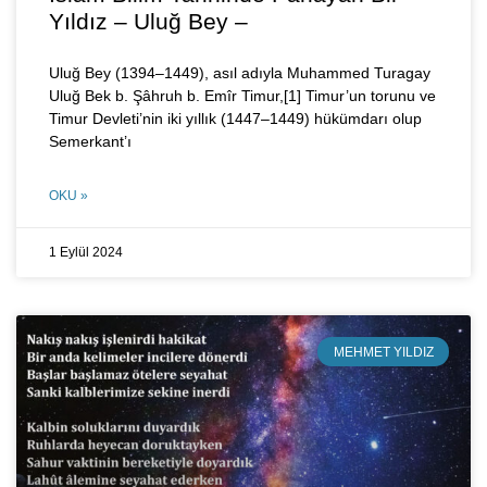
Yıldız – Uluğ Bey –
Uluğ Bey (1394–1449), asıl adıyla Muhammed Turagay
Uluğ Bek b. Şâhruh b. Emîr Timur,[1] Timur’un torunu ve
Timur Devleti’nin iki yıllık (1447–1449) hükümdarı olup
Semerkant’ı
OKU »
1 Eylül 2024
MEHMET YILDIZ