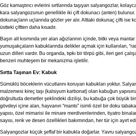
Göz kamaştırıcı evlerini sırtlarında taşıyan salyangozlar, kolayca
kara salyangozunun genellikle iki çift dokunacı (anten) bulunur. İ
dokunaçların uçlarında gözler yer alır. Alttaki dokunaç çifti ise k
üstteki çiftten daha kısadır.
Başın alt kısmında yer alan ağızlarının içinde, bitki veya manta
yumuşakçaların kabuklarında delikler açmak için kullanılan, “radu
uzun dilleri vardır. Bu organda, tıpkı bir törpü gibi, ileri geri çalı
benzeri muhteşem bir mekanizma işletilir.
Sırtta Taşınan Ev: Kabuk
Sümüklü böceklerin vücutlarını koruyan kabukları yoktur. Salyang
malzemesi kireç taşı (kalsiyum karbonat) olan kabuğun yapısına ba
doğrultuda demetler şeklindeki dizilişi, bu kabuğa çok büyük bir
gövdeyi içine alan, hayvanın “manto” isimli özel bir doku tabakas
yapısı, özel mimarisi ile minare merdivenlerinden, tiyatro binala
sayısı, renk ve desen özellikleri bakımından, her tür için ayırt edi
Salyangozlar küçük şeffaf bir kabukla doğarlar. Yavru salyango