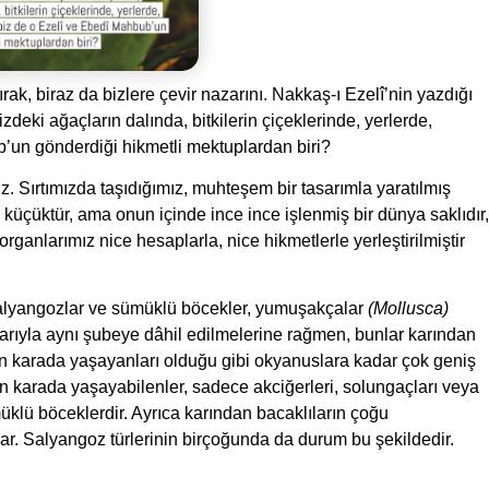
ak, biraz da bizlere çevir nazarını. Nakkaş-ı Ezelî’nin yazdığı
eki ağaçların dalında, bitkilerin çiçeklerinde, yerlerde,
ub’un gönderdiği hikmetli mektuplardan biri?
. Sırtımızda taşıdığımız, muhteşem bir tasarımla yaratılmış
çüktür, ama onun içinde ince ince işlenmiş bir dünya saklıdır,
 organlarımız nice hesaplarla, nice hikmetlerle yerleştirilmiştir
salyangozlar ve sümüklü böcekler, yumuşakçalar
(Mollusca)
klarıyla aynı şubeye dâhil edilmelerine rağmen, bunlar karından
rın karada yaşayanları olduğu gibi okyanuslara kadar çok geniş
 karada yaşayabilenler, sadece akciğerleri, solungaçları veya
üklü böceklerdir. Ayrıca karından bacaklıların çoğu
lar. Salyangoz türlerinin birçoğunda da durum bu şekildedir.