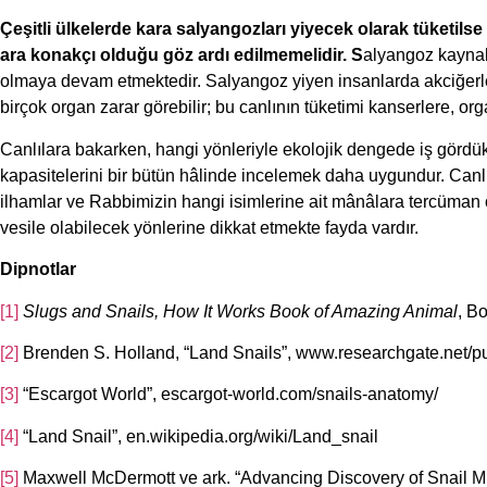
Çeşitli ülkelerde kara salyangozları yiyecek olarak tüketilse d
ara konakçı olduğu göz ardı edilmemelidir. S
alyangoz kaynakl
olmaya devam etmektedir. Salyangoz yiyen insanlarda akciğerler, 
birçok organ zarar görebilir; bu canlının tüketimi kanserlere, orga
Canlılara bakarken, hangi yönleriyle ekolojik dengede iş gördükl
kapasitelerini bir bütün hâlinde incelemek daha uygundur. Canlıl
ilhamlar ve Rabbimizin hangi isimlerine ait mânâlara tercüman
vesile olabilecek yönlerine dikkat etmekte fayda vardır.
Dipnotlar
[1]
Slugs and Snails, How It Works Book of Amazing Animal
, B
[2]
Brenden S. Holland, “Land Snails”, www.researchgate.net/p
[3]
“Escargot World”, escargot-world.com/snails-anatomy/
[4]
“Land Snail”, en.wikipedia.org/wiki/Land_snail
[5]
Maxwell McDermott ve ark. “Advancing Discovery of Snail Mu