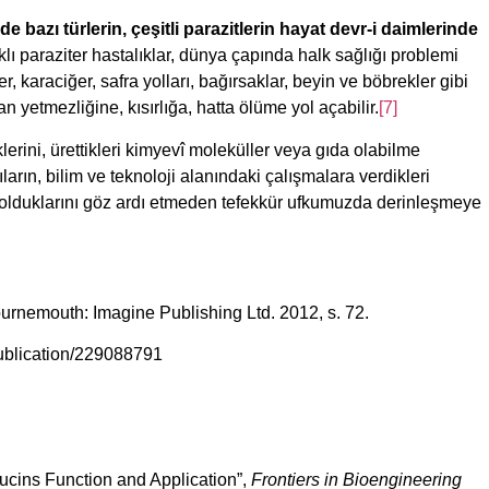
e bazı türlerin, çeşitli parazitlerin hayat devr-i daimlerinde
ı paraziter hastalıklar, dünya çapında halk sağlığı problemi
karaciğer, safra yolları, bağırsaklar, beyin ve böbrekler gibi
n yetmezliğine, kısırlığa, hatta ölüme yol açabilir.
[7]
erini, ürettikleri kimyevî moleküller veya gıda olabilme
arın, bilim ve teknoloji alanındaki çalışmalara verdikleri
 olduklarını göz ardı etmeden tefekkür ufkumuzda derinleşmeye
ournemouth: Imagine Publishing Ltd. 2012, s. 72.
ublication/229088791
cins Function and Application”,
Frontiers in Bioengineering