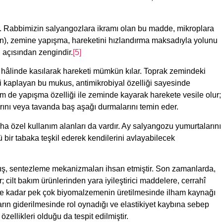
lir. Rabbimizin salyangozlara ikramı olan bu madde, mikroplara
), zemine yapışma, hareketini hızlandırma maksadıyla yolunu
i açısından zengindir.
[5]
hâlinde kasılarak hareketi mümkün kılar. Toprak zemindeki
ini kaplayan bu mukus, antimikrobiyal özelliği sayesinde
de yapışma özelliği ile zeminde kayarak harekete vesile olur;
rını veya tavanda baş aşağı durmalarını temin eder.
aha özel kullanım alanları da vardır. Ay salyangozu yumurtalarını
 bir tabaka teşkil ederek kendilerini avlayabilecek
ış, sentezleme mekanizmaları ihsan etmiştir. Son zamanlarda,
ilt bakım ürünlerinden yara iyileştirici maddelere, cerrahî
elere kadar pek çok biyomalzemenin üretilmesinde ilham kaynağı
arın giderilmesinde rol oynadığı ve elastikiyet kaybına sebep
özellikleri olduğu da tespit edilmiştir.