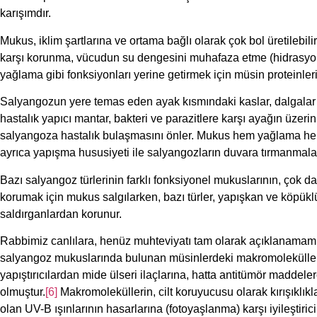
karışımdır.
Mukus, iklim şartlarına ve ortama bağlı olarak çok bol üretilebi
karşı korunma, vücudun su dengesini muhafaza etme (hidrasyon
yağlama gibi fonksiyonları yerine getirmek için müsin proteinler
Salyangozun yere temas eden ayak kısmındaki kaslar, dalgalar 
hastalık yapıcı mantar, bakteri ve parazitlere karşı ayağın üzer
salyangoza hastalık bulaşmasını önler. Mukus hem yağlama hem 
ayrıca yapışma hususiyeti ile salyangozların duvara tırmanmala
Bazı salyangoz türlerinin farklı fonksiyonel mukuslarının, çok d
korumak için mukus salgılarken, bazı türler, yapışkan ve köpüklü
saldırganlardan korunur.
Rabbimiz canlılara, henüz muhteviyatı tam olarak açıklanamam
salyangoz mukuslarında bulunan müsinlerdeki makromoleküller; c
yapıştırıcılardan mide ülseri ilaçlarına, hatta antitümör madd
olmuştur.
[6]
Makromoleküllerin, cilt koruyucusu olarak kırışıklıkl
olan UV-B ışınlarının hasarlarına (fotoyaşlanma) karşı iyileştirici 