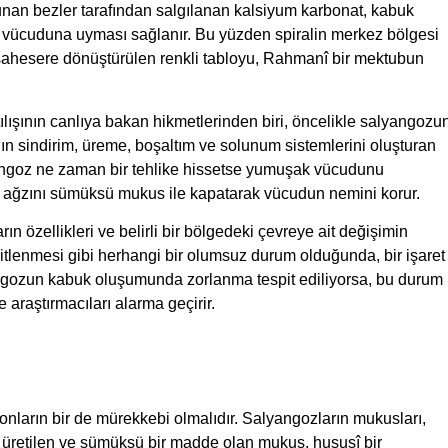
an bezler tarafından salgılanan kalsiyum karbonat, kabuk
ücuduna uyması sağlanır. Bu yüzden spiralin merkez bölgesi
r şahesere dönüştürülen renkli tabloyu, Rahmanî bir mektubun
ılışının canlıya bakan hikmetlerinden biri, öncelikle salyangozu
nın sindirim, üreme, boşaltım ve solunum sistemlerini oluşturan
yangoz ne zaman bir tehlike hissetse yumuşak vücudunu
 ağzını sümüksü mukus ile kapatarak vücudun nemini korur.
ın özellikleri ve belirli bir bölgedeki çevreye ait değişimin
asitlenmesi gibi herhangi bir olumsuz durum olduğunda, bir işaret
yangozun kabuk oluşumunda zorlanma tespit ediliyorsa, bu durum
 araştırmacıları alarma geçirir.
nların bir de mürekkebi olmalıdır. Salyangozların mukusları,
a üretilen ve sümüksü bir madde olan mukus, hususî bir