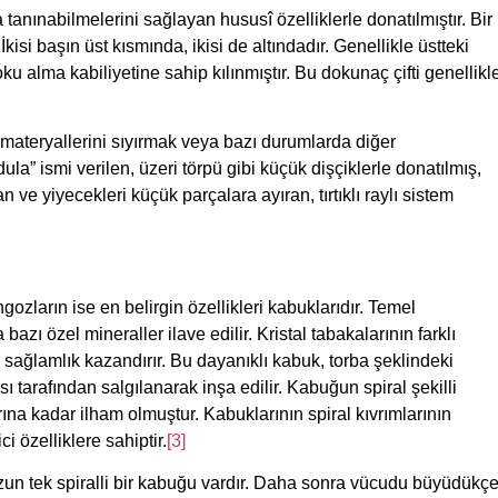
 tanınabilmelerini sağlayan hususî özelliklerle donatılmıştır. Bir
kisi başın üst kısmında, ikisi de altındadır. Genellikle üstteki
oku alma kabiliyetine sahip kılınmıştır. Bu dokunaç çifti genellikl
r materyallerini sıyırmak veya bazı durumlarda diğer
la” ismi verilen, üzeri törpü gibi küçük dişçiklerle donatılmış,
şan ve yiyecekleri küçük parçalara ayıran, tırtıklı raylı sistem
ozların ise en belirgin özellikleri kabuklarıdır. Temel
zı özel mineraller ilave edilir. Kristal tabakalarının farklı
 sağlamlık kazandırır. Bu dayanıklı kabuk, torba şeklindeki
ı tarafından salgılanarak inşa edilir. Kabuğun spiral şekilli
rına kadar ilham olmuştur. Kabuklarının spiral kıvrımlarının
ci özelliklere sahiptir.
[3]
zun tek spiralli bir kabuğu vardır. Daha sonra vücudu büyüdükç