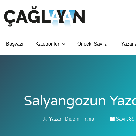
Başyazı
Kategoriler
Önceki Sayılar
Yazarl
Salyangozun Yazdı
Yazar :
Didem Fırtına
Sayı :
89