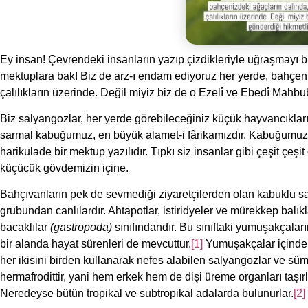
Ey insan! Çevrendeki insanların yazıp çizdikleriyle uğraşmayı bır
mektuplara bak! Biz de arz-ı endam ediyoruz her yerde, bahçenizd
çalılıkların üzerinde. Değil miyiz biz de o Ezelî ve Ebedî Mahb
Biz salyangozlar, her yerde görebileceğiniz küçük hayvancıklarız
sarmal kabuğumuz, en büyük alamet-i fârikamızdır. Kabuğumuz kü
harikulade bir mektup yazılıdır. Tıpkı siz insanlar gibi çeşit çeşit
küçücük gövdemizin içine.
Bahçıvanların pek de sevmediği ziyaretçilerden olan kabuklu 
grubundan canlılardır. Ahtapotlar, istiridyeler ve mürekkep balı
bacaklılar
(gastropoda)
sınıfındandır. Bu sınıftaki yumuşakçala
bir alanda hayat sürenleri de mevcuttur.
[1]
Yumuşakçalar içinden
her ikisini birden kullanarak nefes alabilen salyangozlar ve süm
hermafrodittir, yani hem erkek hem de dişi üreme organları taşır
Neredeyse bütün tropikal ve subtropikal adalarda bulunurlar.
[2]