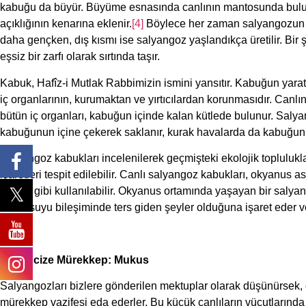
kabuğu da büyür. Büyüme esnasında canlının mantosunda bulun
açıklığının kenarına eklenir.
[4]
Böylece her zaman salyangozun v
daha gençken, dış kısmı ise salyangoz yaşlandıkça üretilir. Bi
eşsiz bir zarfı olarak sırtında taşır.
Kabuk, Hafîz-i Mutlak Rabbimizin ismini yansıtır. Kabuğun yarat
iç organlarının, kurumaktan ve yırtıcılardan korunmasıdır. Canlı
bütün iç organları, kabuğun içinde kalan kütlede bulunur. Sal
kabuğunun içine çekerek saklanır, kurak havalarda da kabuğun
Salyangoz kabukları incelenilerek geçmişteki ekolojik topluluklar
işaretleri tespit edilebilir. Canlı salyangoz kabukları, okyanus 
sinyali gibi kullanılabilir. Okyanus ortamında yaşayan bir sal
deniz suyu bileşiminde ters giden şeyler olduğuna işaret eder ve
Bir Mucize Mürekkep: Mukus
Salyangozları bizlere gönderilen mektuplar olarak düşünürsek, o
mürekkep vazifesi eda ederler. Bu küçük canlıların vücutlarınd