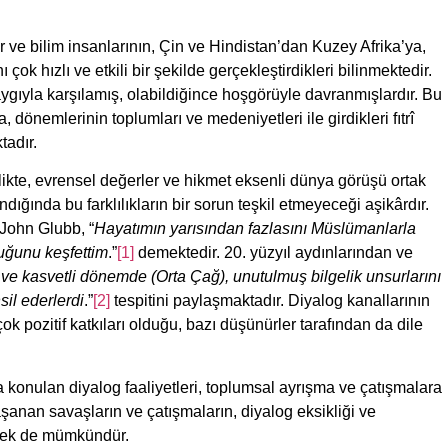
r ve bilim insanlarının, Çin ve Hindistan’dan Kuzey Afrika’ya,
ok hızlı ve etkili bir şekilde gerçekleştirdikleri bilinmektedir.
aygıyla karşılamış, olabildiğince hoşgörüyle davranmışlardır. Bu
 dönemlerinin toplumları ve medeniyetleri ile girdikleri fıtrî
tadır.
rlikte, evrensel değerler ve hikmet eksenli dünya görüşü ortak
ığında bu farklılıkların bir sorun teşkil etmeyeceği aşikârdır.
 John Glubb, “
Hayatımın yarısından fazlasını Müslümanlarla
uğunu keşfettim
.”
[1]
demektedir. 20. yüzyıl aydınlarından ve
 ve kasvetli dönemde (Orta Çağ), unutulmuş bilgelik unsurlarını
il ederlerdi
.”
[2]
tespitini paylaşmaktadır. Diyalog kanallarının
k pozitif katkıları olduğu, bazı düşünürler tarafından da dile
 konulan diyalog faaliyetleri, toplumsal ayrışma ve çatışmalara
anan savaşların ve çatışmaların, diyalog eksikliği ve
emek de mümkündür.