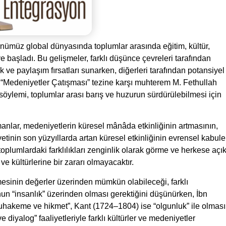
günümüz global dünyasında toplumlar arasında eğitim, kültür,
e başladı. Bu gelişmeler, farklı düşünce çevreleri tarafından
ik ve paylaşım fırsatları sunarken, diğerleri tarafından potansiyel
 “Medeniyetler Çatışması” tezine karşı muhterem M. Fethullah
ylemi, toplumlar arası barış ve huzurun sürdürülebilmesi için
anlar, medeniyetlerin küresel mânâda etkinliğinin artmasının,
tinin son yüzyıllarda artan küresel etkinliğinin evrensel kabule
plumlardaki farklılıkları zenginlik olarak görme ve herkese açı
ve kültürlerine bir zararı olmayacaktır.
ilmesinin değerler üzerinden mümkün olabileceği, farklı
un “insanlık” üzerinden olması gerektiğini düşünürken, İbn
akeme ve hikmet”, Kant (1724–1804) ise “olgunluk” ile olması
 diyalog” faaliyetleriyle farklı kültürler ve medeniyetler