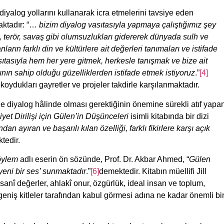
iyalog yollarını kullanarak icra etmelerini tavsiye eden
aktadır: “…
bizim diyalog vasıtasıyla yapmaya çalıştığımız şey
m, terör, savaş gibi olumsuzlukları gidererek dünyada sulh ve
ın farklı din ve kültürlere ait değerleri tanımaları ve istifade
asıtasıyla hem her yere gitmek, herkesle tanışmak ve bize ait
nın sahip olduğu güzelliklerden istifade etmek istiyoruz
.”
[4]
ydukları gayretler ve projeler takdirle karşılanmaktadır.
rle diyalog hâlinde olması gerektiğinin önemine sürekli atıf yapa
t Dirilişi için Gülen’in Düşünceleri
isimli kitabında bir dizi
n ayıran ve başarılı kılan özelliği, farklı fikirlere karşı açık
tedir.
öylem
adlı eserin ön sözünde, Prof. Dr. Akbar Ahmed, “
Gülen
yeni bir ses’ sunmaktadır
.”
[6]
demektedir. Kitabın müellifi Jill
sanî değerler, ahlakî onur, özgürlük, ideal insan ve toplum,
geniş kitleler tarafından kabul görmesi adına ne kadar önemli bi