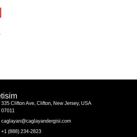
etisim
335 Clifton Ave, Clifton, New Jersey, USA
07011
caglayan@caglayandergisi.com
+1 (888) 234-2823