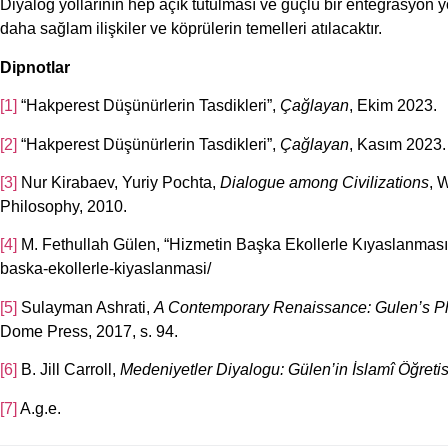
Diyalog yollarının hep açık tutulması ve güçlü bir entegrasyon
daha sağlam ilişkiler ve köprülerin temelleri atılacaktır.
Dipnotlar
[1]
“Hakperest Düşünürlerin Tasdikleri”,
Çağlayan
, Ekim 2023.
[2]
“Hakperest Düşünürlerin Tasdikleri”,
Çağlayan
, Kasım 2023.
[3]
Nur Kirabaev, Yuriy Pochta,
Dialogue among Civilizations
, 
Philosophy, 2010.
[4]
M. Fethullah Gülen, “Hizmetin Başka Ekollerle Kıyaslanması”, K
baska-ekollerle-kiyaslanmasi/
[5]
Sulayman Ashrati,
A Contemporary Renaissance: Gulen’s Phil
Dome Press, 2017, s. 94.
[6]
B. Jill Carroll,
Medeniyetler Diyalogu: Gülen’in İslam
î Öğret
[7]
A.g.e.