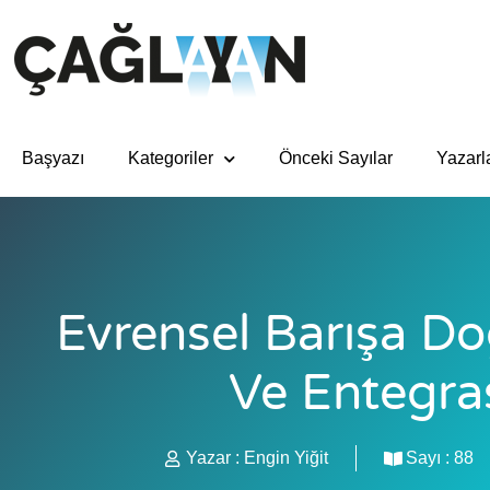
Başyazı
Kategoriler
Önceki Sayılar
Yazarl
Evrensel Barışa Do
Ve Entegra
Yazar :
Engin Yiğit
Sayı :
88