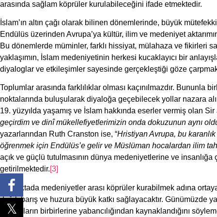
arasında sağlam köprüler kurulabileceğini ifade etmektedir.
İslam’ın altın çağı olarak bilinen dönemlerinde, büyük mütefekki
Endülüs üzerinden Avrupa’ya kültür, ilim ve medeniyet aktarımını ç
Bu dönemlerde müminler, farklı hissiyat, mülahaza ve fikirleri s
yaklaşımın, İslam medeniyetinin herkesi kucaklayıcı bir anlayışla,
diyaloglar ve etkileşimler sayesinde gerçekleştiği göze çarpmak
Toplumlar arasında farklılıklar olması kaçınılmazdır. Bununla bi
noktalarında buluşularak diyaloğa geçebilecek yollar nazara alınd
19. yüzyılda yaşamış ve İslam hakkında eserler vermiş olan Sir
geçirdim ve din
î mükellefiyetlerimizin onda dokuzunun aynı old
yazarlarından Ruth Cranston ise, “
Hristiyan Avrupa, bu karanlık
öğrenmek için Endülüs’e gelir ve Müslüman hocalardan ilim tahs
açık ve güçlü tutulmasının dünya medeniyetlerine ve insanlığa ço
getirilmektedir.
[3]
Bu noktada medeniyetler arası köprüler kurabilmek adına ortaya
değil, barış ve huzura büyük katkı sağlayacaktır. Günümüzde yaş
toplumların birbirlerine yabancılığından kaynaklandığını söyl