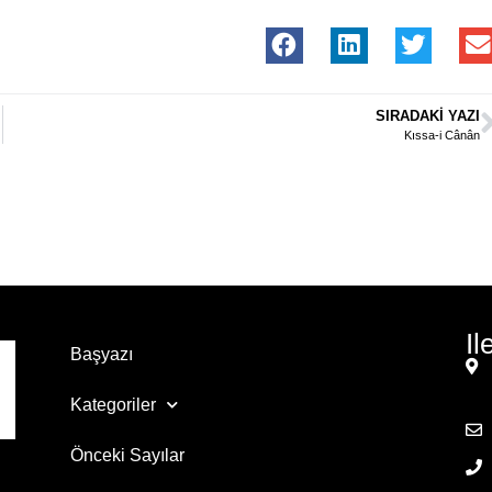
SIRADAKI YAZI
Kıssa-i Cânân
Il
Başyazı
Kategoriler
Önceki Sayılar