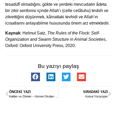
tesadüfî olmadığını, gökte ve yerdeki mevcudatın âdeta
bir zikir senfonisi içinde Allah’ı (celle celâluhu) tesbih ve
zikrettiğini düşünmek, kâinattaki tevhidi ve Allah’ın
icraatlarını anlayabilme hususunda önem arz etmektedir.
Kaynak
: Helmut Satz,
The Rules of the Flock: Self-
Organization and Swarm Structure in Animal Societies
,
Oxford: Oxford University Press, 2020.
Bu yazıyı paylaş
ÖNCEKI YAZI
SIRADAKI YAZI
Kalbler ve Zihinler – Hizmet Okulları ve Etnik Gruplar Arası İlişkiler –
Kutsal Yürüyüşler