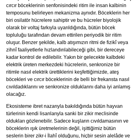
cırcır böceklerinin senfonisindeki ritim ile insan kalbinin
temposunu belirleyen mekanizma aynıdır. Böceklerin her
biri osilatör hücrelere sahiptir ve bu hücreler biyolojik
olarak bir voltaj farkıyla uyarıldığında, bütün böcek
topluluğu tarafından devam ettirilen periyodik bir ritim
oluşur. Benzer şekilde, kalb atışımızın ritmi de fizikî veya
zihnî faaliyetlerle hızlandırılabileceği gibi, bir dereceye
kadar kontrol de edilebilir. Yakın bir gelecekte kalbdeki
elektrik üreten merkezdeki hücrelerin, senkronize bir
ritimle nasıl elektrik ürettiklerini keşfettiğimizde, ateş
böcekleri ve cırcır böceklerinin de belli bir frekansta nasıl
cıvıldadıklarını ve senkronize olduklarını daha iyi anlamış
olacağız.
Ekosisteme ibret nazarıyla bakıldığında bütün hayvan
türlerinin kendi lisanlarıyla sanki bir zikir meclisinde
oldukları gözlenebilir. Sadece kuşların cıvıldamasının ve
böceklerin ışık üretmelerinin değil, işittiğimiz bütün
seslerin birer zikr-i İlahî olduğunu, hiçbir sesin alelâde ve