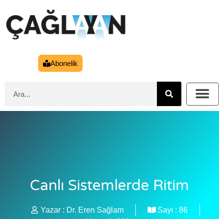
Abonelik
Canlı Sistemlerde Ritim
Yazar :
Dr. Eren Sağlam
Sayı :
86