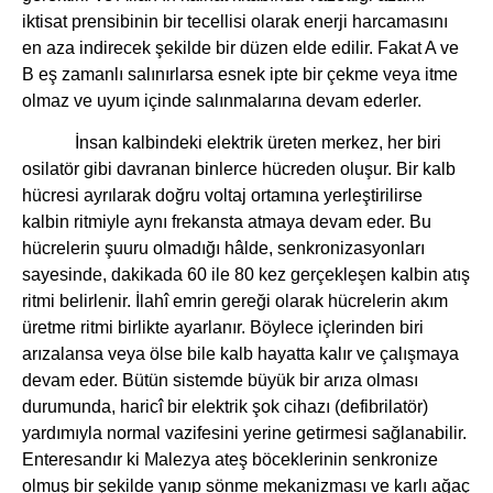
iktisat prensibinin bir tecellisi olarak enerji harcamasını
en aza indirecek şekilde bir düzen elde edilir. Fakat A ve
B eş zamanlı salınırlarsa esnek ipte bir çekme veya itme
olmaz ve uyum içinde salınmalarına devam ederler.
İnsan kalbindeki elektrik üreten merkez, her biri
osilatör gibi davranan binlerce hücreden oluşur. Bir kalb
hücresi ayrılarak doğru voltaj ortamına yerleştirilirse
kalbin ritmiyle aynı frekansta atmaya devam eder. Bu
hücrelerin şuuru olmadığı hâlde, senkronizasyonları
sayesinde, dakikada 60 ile 80 kez gerçekleşen kalbin atış
ritmi belirlenir. İlahî emrin gereği olarak hücrelerin akım
üretme ritmi birlikte ayarlanır. Böylece içlerinden biri
arızalansa veya ölse bile kalb hayatta kalır ve çalışmaya
devam eder. Bütün sistemde büyük bir arıza olması
durumunda, haricî bir elektrik şok cihazı (defibrilatör)
yardımıyla normal vazifesini yerine getirmesi sağlanabilir.
Enteresandır ki Malezya ateş böceklerinin senkronize
olmuş bir şekilde yanıp sönme mekanizması ve karlı ağaç