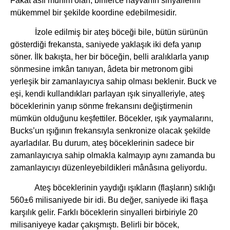
Fakat asıl mühim olan, binlerce hayvanın sinyallerini
mükemmel bir şekilde koordine edebilmesidir.
İzole edilmiş bir ateş böceği bile, bütün sürünün
gösterdiği frekansta, saniyede yaklaşık iki defa yanıp
söner. İlk bakışta, her bir böceğin, belli aralıklarla yanıp
sönmesine imkân tanıyan, âdeta bir metronom gibi
yerleşik bir zamanlayıcıya sahip olması beklenir. Buck ve
eşi, kendi kullandıkları parlayan ışık sinyalleriyle, ateş
böceklerinin yanıp sönme frekansını değiştirmenin
mümkün olduğunu keşfettiler. Böcekler, ışık yaymalarını,
Bucks’un ışığının frekansıyla senkronize olacak şekilde
ayarladılar. Bu durum, ateş böceklerinin sadece bir
zamanlayıcıya sahip olmakla kalmayıp aynı zamanda bu
zamanlayıcıyı düzenleyebildikleri mânâsına geliyordu.
Ateş böceklerinin yaydığı ışıkların (flaşların) sıklığı
560±6 milisaniyede bir idi. Bu değer, saniyede iki flaşa
karşılık gelir. Farklı böceklerin sinyalleri birbiriyle 20
milisaniyeye kadar çakışmıştı. Belirli bir böcek,