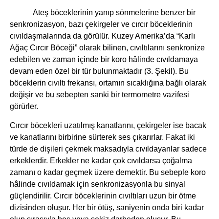
Ateş böceklerinin yanıp sönmelerine benzer bir
senkronizasyon, bazı çekirgeler ve cırcır böceklerinin
cıvıldaşmalarında da görülür. Kuzey Amerika’da “Karlı
Ağaç Cırcır Böceği” olarak bilinen, cıvıltılarını senkronize
edebilen ve zaman içinde bir koro hâlinde cıvıldamaya
devam eden özel bir tür bulunmaktadır (3. Şekil). Bu
böceklerin cıvıltı frekansı, ortamın sıcaklığına bağlı olarak
değişir ve bu sebepten sanki bir termometre vazifesi
görürler.
Cırcır böcekleri uzatılmış kanatlarını, çekirgeler ise bacak
ve kanatlarını birbirine sürterek ses çıkarırlar. Fakat iki
türde de dişileri çekmek maksadıyla cıvıldayanlar sadece
erkeklerdir. Erkekler ne kadar çok cıvıldarsa çoğalma
zamanı o kadar geçmek üzere demektir. Bu sebeple koro
hâlinde cıvıldamak için senkronizasyonla bu sinyal
güçlendirilir. Cırcır böceklerinin cıvıltıları uzun bir ötme
dizisinden oluşur. Her bir ötüş, saniyenin onda biri kadar