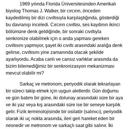
1969 yılında Florida Üniversitesinden Amerikalı
biyolog Thomas J. Walker, bir cırcırın, önceden
kaydedilmiş bir dizi cıvıltısıyla karşılaştığında, gösterdiği
bu davranışı inceledi. Cırcırın cıvıltısı, ses kaydının ikinci
bölümüne denk geldiğinde, bir sonraki cıvıltıyla
senkronize olabilmek için o anda yapması gereken
cıvıltısını yapmıyor, şayet iki cıvıltı arasındaki aralığa denk
gelirse, cıvıltısını yine zamanında olacak şekilde
ayarlıyordu. Acaba canlı ve cansız varlıklar arasında da
bizim bilemediğimiz bir senkronizasyon mekanizması
mevcut olabilir mi?
Sarkaç ve metronom, periyodik olarak tekrarlayan
bir süreci takip etmek için uygun aletlerdir. Gün doğumu
ve gün batımı bir güne, iki dolunay arasındaki süre bir aya
ve iki yaz veya kış arasındaki süre ise bir seneye karşılık
gelir. Fizik terminolojisinde bir osilatör (salınıcı), periyodik
olarak iki uç nokta arasında, ileri geri hareket eden bir
nesnedir ve metronom ve sarkaçlı saat gibi salınır. İki