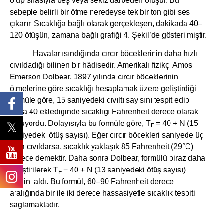
olup sırasıyla beş veya sekiz darbeden oluşur. Bu
sebeple belirli bir ötme neredeyse tek bir ton gibi ses
çıkarır. Sıcaklığa bağlı olarak gerçekleşen, dakikada 40–
120 ötüşün, zamana bağlı grafiği 4. Şekil’de gösterilmiştir.
Havalar ısındığında cırcır böceklerinin daha hızlı
cıvıldadığı bilinen bir hâdisedir. Amerikalı fizikçi Amos
Emerson Dolbear, 1897 yılında cırcır böceklerinin
ötmelerine göre sıcaklığı hesaplamak üzere geliştirdiği
formüle göre, 15 saniyedeki cıvıltı sayısını tespit edip
buna 40 eklediğinde sıcaklığı Fahrenheit derece olarak
buluyordu. Dolayısıyla bu formüle göre, T
= 40 + N (15
F
saniyedeki ötüş sayısı). Eğer cırcır böcekleri saniyede üç
defa cıvıldarsa, sıcaklık yaklaşık 85 Fahrenheit (29°C)
derece demektir. Daha sonra Dolbear, formülü biraz daha
geliştirilerek T
= 40 + N (13 saniyedeki ötüş sayısı)
F
şeklini aldı. Bu formül, 60–90 Fahrenheit derece
aralığında bir ile iki derece hassasiyetle sıcaklık tespiti
sağlamaktadır.