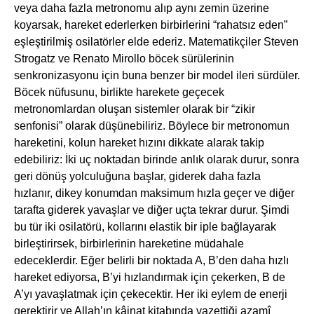
veya daha fazla metronomu alıp aynı zemin üzerine
koyarsak, hareket ederlerken birbirlerini “rahatsız eden”
eşleştirilmiş osilatörler elde ederiz. Matematikçiler Steven
Strogatz ve Renato Mirollo böcek sürülerinin
senkronizasyonu için buna benzer bir model ileri sürdüler.
Böcek nüfusunu, birlikte harekete geçecek
metronomlardan oluşan sistemler olarak bir “zikir
senfonisi” olarak düşünebiliriz. Böylece bir metronomun
hareketini, kolun hareket hızını dikkate alarak takip
edebiliriz: İki uç noktadan birinde anlık olarak durur, sonra
geri dönüş yolculuğuna başlar, giderek daha fazla
hızlanır, dikey konumdan maksimum hızla geçer ve diğer
tarafta giderek yavaşlar ve diğer uçta tekrar durur. Şimdi
bu tür iki osilatörü, kollarını elastik bir iple bağlayarak
birleştirirsek, birbirlerinin hareketine müdahale
edeceklerdir. Eğer belirli bir noktada A, B’den daha hızlı
hareket ediyorsa, B’yi hızlandırmak için çekerken, B de
A’yı yavaşlatmak için çekecektir. Her iki eylem de enerji
gerektirir ve Allah’ın kâinat kitabında vazettiği azamî