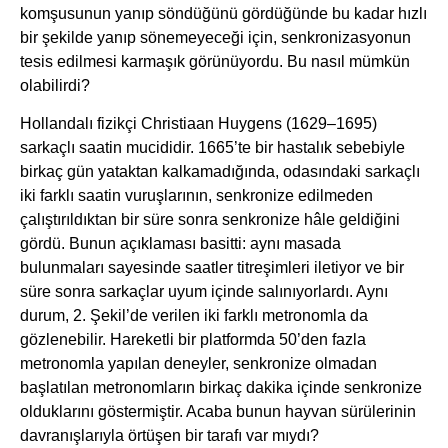
komşusunun yanıp söndüğünü gördüğünde bu kadar hızlı
bir şekilde yanıp sönemeyeceği için, senkronizasyonun
tesis edilmesi karmaşık görünüyordu. Bu nasıl mümkün
olabilirdi?
Hollandalı fizikçi Christiaan Huygens (1629–1695)
sarkaçlı saatin mucididir. 1665’te bir hastalık sebebiyle
birkaç gün yataktan kalkamadığında, odasındaki sarkaçlı
iki farklı saatin vuruşlarının, senkronize edilmeden
çalıştırıldıktan bir süre sonra senkronize hâle geldiğini
gördü. Bunun açıklaması basitti: aynı masada
bulunmaları sayesinde saatler titreşimleri iletiyor ve bir
süre sonra sarkaçlar uyum içinde salınıyorlardı. Aynı
durum, 2. Şekil’de verilen iki farklı metronomla da
gözlenebilir. Hareketli bir platformda 50’den fazla
metronomla yapılan deneyler, senkronize olmadan
başlatılan metronomların birkaç dakika içinde senkronize
olduklarını göstermiştir. Acaba bunun hayvan sürülerinin
davranışlarıyla örtüşen bir tarafı var mıydı?