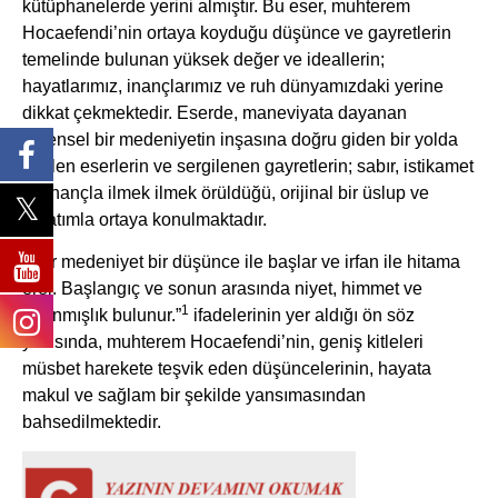
kütüphanelerde yerini almıştır. Bu eser, muhterem
Hocaefendi’nin ortaya koyduğu düşünce ve gayretlerin
temelinde bulunan yüksek değer ve ideallerin;
hayatlarımız, inançlarımız ve ruh dünyamızdaki yerine
dikkat çekmektedir. Eserde, maneviyata dayanan
evrensel bir medeniyetin inşasına doğru giden bir yolda
verilen eserlerin ve sergilenen gayretlerin; sabır, istikamet
ve inançla ilmek ilmek örüldüğü, orijinal bir üslup ve
anlatımla ortaya konulmaktadır.
“Her medeniyet bir düşünce ile başlar ve irfan ile hitama
erer. Başlangıç ve sonun arasında niyet, himmet ve
1
adanmışlık bulunur.”
ifadelerinin yer aldığı ön söz
yazısında, muhterem Hocaefendi’nin, geniş kitleleri
müsbet harekete teşvik eden düşüncelerinin, hayata
makul ve sağlam bir şekilde yansımasından
bahsedilmektedir.