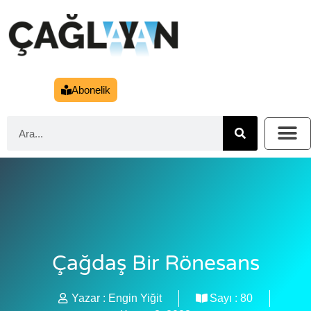
Abonelik
Çağdaş Bir Rönesans
Yazar :
Engin Yiğit
Sayı :
80