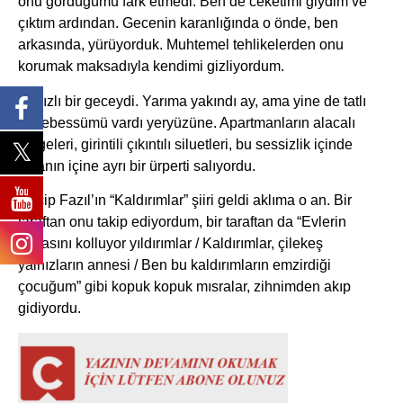
onu gördüğümü fark etmedi. Ben de ceketimi giydim ve
çıktım ardından. Gecenin karanlığında o önde, ben
arkasında, yürüyorduk. Muhtemel tehlikelerden onu
korumak maksadıyla kendimi gizliyordum.
Yıldızlı bir geceydi. Yarıma yakındı ay, ama yine de tatlı
bir tebessümü vardı yeryüzüne. Apartmanların alacalı
gölgeleri, girintili çıkıntılı siluetleri, bu sessizlik içinde
insanın içine ayrı bir ürperti salıyordu.
Necip Fazıl’ın “Kaldırımlar” şiiri geldi aklıma o an. Bir
taraftan onu takip ediyordum, bir taraftan da “Evlerin
bacasını kolluyor yıldırımlar / Kaldırımlar, çilekeş
yalnızların annesi / Ben bu kaldırımların emzirdiği
çocuğum” gibi kopuk kopuk mısralar, zihnimden akıp
gidiyordu.