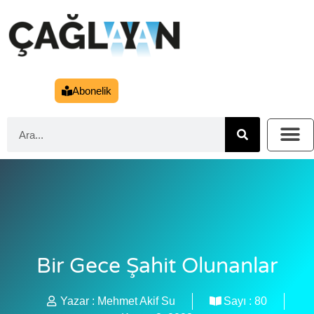
Abonelik
Bir Gece Şahit Olunanlar
Yazar :
Mehmet Akif Su
Sayı :
80