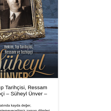
ıp Tarihçisi, Ressam
pçi – Süheyl Ünver –
atında kayda değer,
istemeyeceğimiz zaman dilimleri