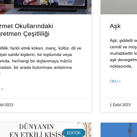
zmet Okullarındaki
Aşk
retmen Çeşitliliği
Aşk; şiddetli s
cemâl ve müşâ
tlilik; farklı etnik köken, inanç, kültür, dil ve
muhabbettir k
iyet sahibi kişilerin, bir toplumda veya
aşk denegelmiş
umda, herhangi bir dışlanmaya mârûz
noktasında,
madan, bir arada bulunması anlamına
r.
OKU »
 »
lül 2023
1 Eylül 2023
EDITÖR