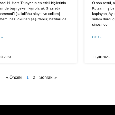
ael H. Hart “Dünyanın en etkili kişilerinin
O son resûl, a
esinde başı çeken kişi olarak (Hazreti)
Kutsanmış bir 
ammed’i [sallallâhu aleyhi ve sellem]
kaplayan, Ay, g
em, bazı okurları şaşırtabilir, bazıları da
selam durduğ
sinesinde
 »
OKU »
lül 2023
1 Eylül 2023
« Önceki
1
2
Sonraki »