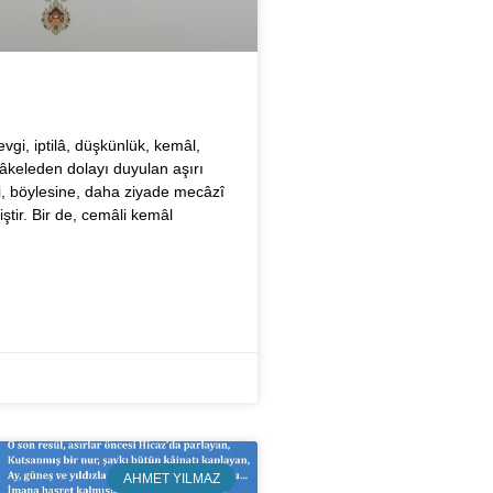
evgi, iptilâ, düşkünlük, kemâl,
keleden dolayı duyulan aşırı
i, böylesine, daha ziyade mecâzî
tir. Bir de, cemâli kemâl
AHMET YILMAZ