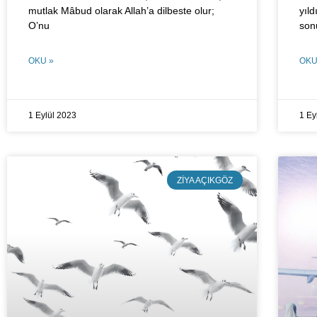
mutlak Mâbud olarak Allah’a dilbeste olur;
yıld
O’nu
son
OKU »
OKU
1 Eylül 2023
1 Ey
ZIYA AÇIKGÖZ