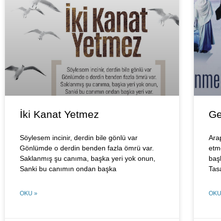
İki Kanat Yetmez
Ge
Söylesem incinir, derdin bile gönlü var
Arap
Gönlümde o derdin benden fazla ömrü var.
etm
Saklanmış şu canıma, başka yeri yok onun,
baş
Sanki bu canımın ondan başka
Tasa
OKU »
OKU