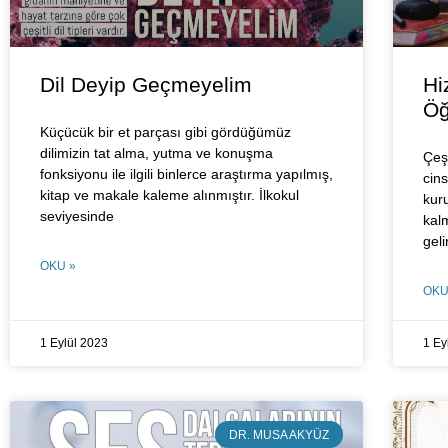
Dil Deyip Geçmeyelim
Hi
Öğ
Küçücük bir et parçası gibi gördüğümüz
dilimizin tat alma, yutma ve konuşma
Çeşi
fonksiyonu ile ilgili binlerce araştırma yapılmış,
cins
kitap ve makale kaleme alınmıştır. İlkokul
kur
seviyesinde
kal
geli
OKU »
OKU
1 Eylül 2023
1 Ey
DR. MUSA AKYÜZ