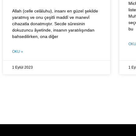
Mich
list
Allah (celle celâluhu), insanı en güzel şekilde
Muh
yaratmış ve onu çeşitli maddî ve manevî
seçm
cihazatla donatmıştır. Secde sûresinin
bu
dokuzuncu âyetinde, insanın yaratılışından
bahsedilirken, ona diğer
OKU
OKU »
1 Eylül 2023
1 Ey