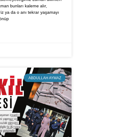
aman bunları kaleme alır,
riz ya da o anı tekrar yaşamayı
dönüp
ABDULLAH AYMAZ