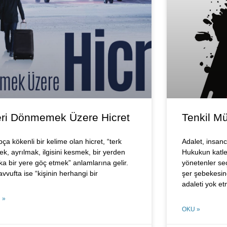
ri Dönmemek Üzere Hicret
Tenkil M
ça kökenli bir kelime olan hicret, “terk
Adalet, insanc
ek, ayrılmak, ilgisini kesmek, bir yerden
Hukukun katled
ka bir yere göç etmek” anlamlarına gelir.
yönetenler seç
vvufta ise “kişinin herhangi bir
şer şebekesine
adaleti yok e
 »
OKU »