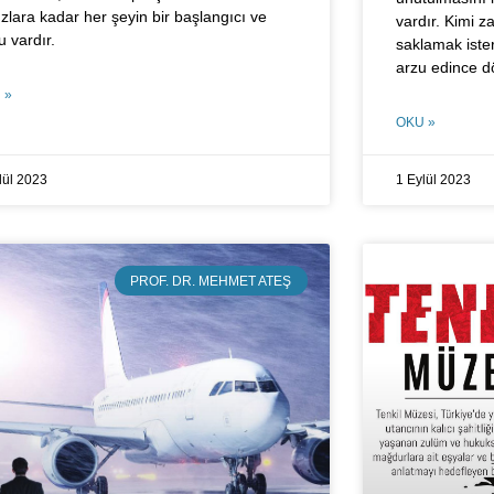
ızlara kadar her şeyin bir başlangıcı ve
vardır. Kimi z
u vardır.
saklamak iste
arzu edince 
 »
OKU »
lül 2023
1 Eylül 2023
PROF. DR. MEHMET ATEŞ