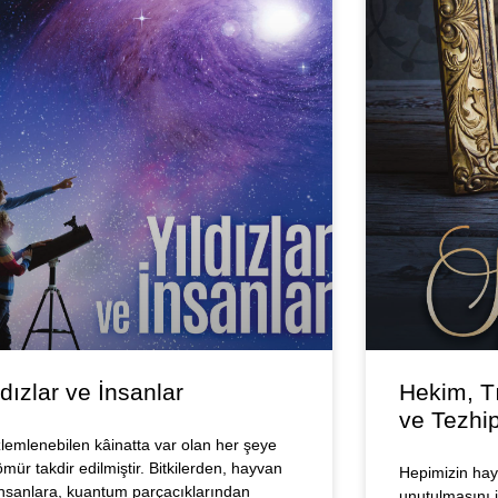
ldızlar ve İnsanlar
Hekim, T
ve Tezhi
lemlenebilen kâinatta var olan her şeye
ömür takdir edilmiştir. Bitkilerden, hayvan
Hepimizin hay
insanlara, kuantum parçacıklarından
unutulmasını 