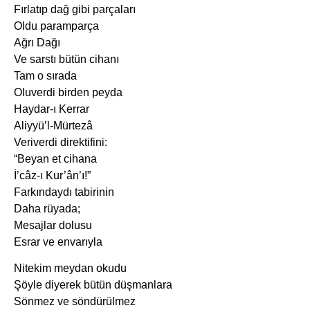
Fırlatıp dağ gibi parçaları
Oldu paramparça
Ağrı Dağı
Ve sarstı bütün cihanı
Tam o sırada
Oluverdi birden peyda
Haydar-ı Kerrar
Aliyyü’l-Mürtezâ
Veriverdi direktifini:
“Beyan et cihana
İ’câz-ı Kur’ân’ı!”
Farkındaydı tabirinin
Daha rüyada;
Mesajlar dolusu
Esrar ve envarıyla
Nitekim meydan okudu
Şöyle diyerek bütün düşmanlara
Sönmez ve söndürülmez