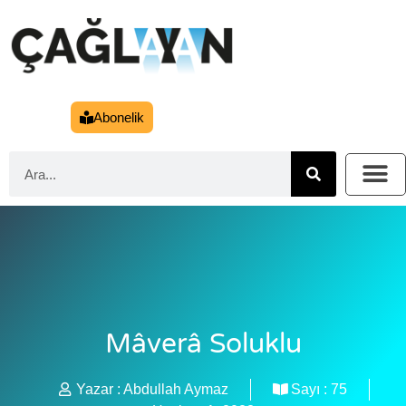
Abonelik
Mâverâ Soluklu
Yazar :
Abdullah Aymaz
Sayı :
75