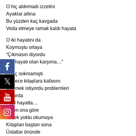
O hiç aldırmadı izzetini
Ayaklar altına
Bu yüzden kaç kavgada
Veda etmeye ramak kaldı hayata
O iki hayatını da
Koymuştu ortaya
“Çıkmasın diyordu
Tek hayatı olan karşıma…”
O hiç sokmamıştı
Sadece kitaplara kafasını
Çözmek istiyordu problemleri
Art arda
Faal hayatta…
Zaten ona göre
Gerek yoktu okumaya
Kitapları baştan sona
Üstatlar önünde