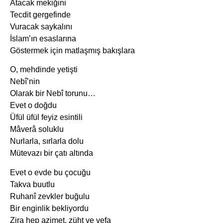
Atacak mekiğini
Tecdit gergefinde
Vuracak saykalını
İslam’ın esaslarına
Göstermek için matlaşmış bakışlara
O, mehdinde yetişti
Nebî’nin
Olarak bir Nebî torunu…
Evet o doğdu
Üfül üfül feyiz esintili
Mâverâ soluklu
Nurlarla, sırlarla dolu
Mütevazı bir çatı altında
Evet o evde bu çocuğu
Takva buutlu
Ruhanî zevkler buğulu
Bir enginlik bekliyordu
Zira hep azimet, züht ve vefa