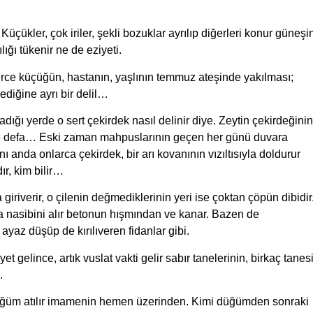
Küçükler, çok iriler, şekli bozuklar ayrılıp diğerleri konur güneşi
ğı tükenir ne de eziyeti.
ce küçüğün, hastanın, yaşlının temmuz ateşinde yakılması;
mediğine ayrı bir delil…
ğı yerde o sert çekirdek nasıl delinir diye. Zeytin çekirdeğinin
lerce defa… Eski zaman mahpuslarının geçen her günü duvara
nı anda onlarca çekirdek, bir arı kovanının vızıltısıyla doldurur
r, kim bilir…
giriverir, o çilenin değmediklerinin yeri ise çoktan çöpün dibidir
da nasibini alır betonun hışmından ve kanar. Bazen de
ayaz düşüp de kırılıveren fidanlar gibi.
t gelince, artık vuslat vakti gelir sabır tanelerinin, birkaç tanes
.
 düğüm atılır imamenin hemen üzerinden. Kimi düğümden sonraki