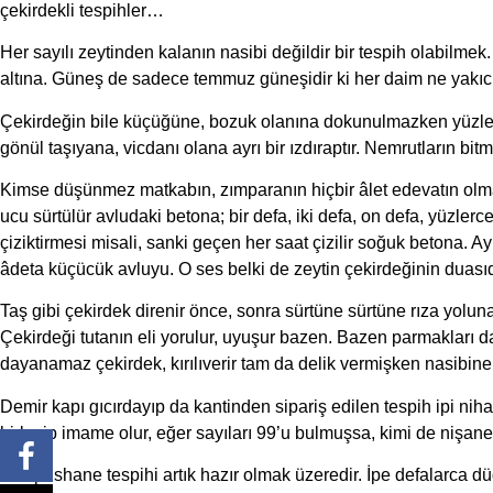
çekirdekli tespihler…
Her sayılı zeytinden kalanın nasibi değildir bir tespih olabilmek. 
altına. Güneş de sadece temmuz güneşidir ki her daim ne yakıcılı
Çekirdeğin bile küçüğüne, bozuk olanına dokunulmazken yüzler
gönül taşıyana, vicdanı olana ayrı bir ızdıraptır. Nemrutların bit
Kimse düşünmez matkabın, zımparanın hiçbir âlet edevatın olmadı
ucu sürtülür avludaki betona; bir defa, iki defa, on defa, yüz
çiziktirmesi misali, sanki geçen her saat çizilir soğuk betona. Ay
âdeta küçücük avluyu. O ses belki de zeytin çekirdeğinin duasıdı
Taş gibi çekirdek direnir önce, sonra sürtüne sürtüne rıza yoluna 
Çekirdeği tutanın eli yorulur, uyuşur bazen. Bazen parmakları 
dayanamaz çekirdek, kırılıverir tam da delik vermişken nasibine 
Demir kapı gıcırdayıp da kantinden sipariş edilen tespih ipi nihaye
birleşip imame olur, eğer sayıları 99’u bulmuşsa, kimi de nişane
Mahpushane tespihi artık hazır olmak üzeredir. İpe defalarca