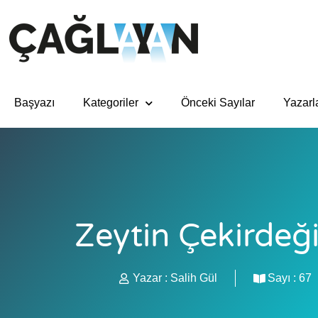
Başyazı
Kategoriler
Önceki Sayılar
Yazarl
Zeytin Çekirdeğ
Yazar :
Salih Gül
Sayı :
67