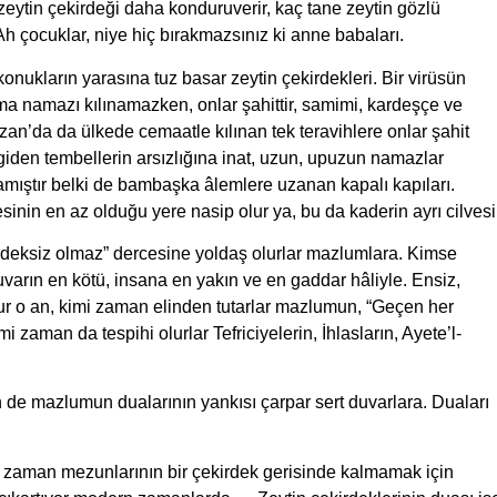
eytin çekirdeği daha konduruverir, kaç tane zeytin gözlü
h çocuklar, niye hiç bırakmazsınız ki anne babaları.
kların yarasına tuz basar zeytin çekirdekleri. Bir virüsün
 namazı kılınamazken, onlar şahittir, samimi, kardeşçe ve
’da da ülkede cemaatle kılınan tek teravihlere onlar şahit
giden tembellerin arsızlığına inat, uzun, upuzun namazlar
mıştır belki de bambaşka âlemlere uzanan kapalı kapıları.
nin en az olduğu yere nasip olur ya, bu da kaderin ayrı cilvesi
irdeksiz olmaz” dercesine yoldaş olurlar mazlumlara. Kimse
varın en kötü, insana en yakın ve en gaddar hâliyle. Ensiz,
lur o an, kimi zaman elinden tutarlar mazlumun, “Geçen her
i zaman da tespihi olurlar Tefriciyelerin, İhlasların, Ayete’l-
en de mazlumun dualarının yankısı çarpar sert duvarlara. Duaları
i zaman mezunlarının bir çekirdek gerisinde kalmamak için