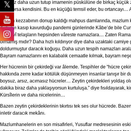
ipi biraz daha uzun tutup imamenin püskülüne de birkaç küçük z
bekliyorsa kendisini. Bu en küçüğü temsil eder, bu ortancayı… A
Zaman kezzabının donup kaldığı mahpus damlarında, mazlum konu
dünyayı kasıp kavurduğu pandemi günlerinde Kâbe’de bile Cuma
dünyevî telaşların hepsinden vâreste namazlara… Zaten Ramazan
olmamış mıdır? Daha hızlı kıldırıyor diye daha uzaktaki camiye 
doldurmuştur daracık koğuşu. Daha uzun tespih namazları arala
Bayram namazlarını en kalabalık cemaatle kılmak, bayram neşesi
Her hücrenin bir çekirdeği var âlemde. Tespihler de “hücre çek
hakkında zerre kadar kötülük düşünmeyen insanlar tanışır bir du
boysuz, arsız, acımasız hücreler… Zeytin çekirdekleri yoldaş o
dakika biraz daha yaklaşıyorsun kurtuluşa.” diye fısıldayarak, kim
Kürsîlerin ve daha nicelerinin…
Bazen zeytin çekirdeklerinin tıkırtısı tek ses olur hücrede. Baz
inletir daracık mekânı.
Mazlumhanelerin en son misafirleri, Yusuflar medresesinin esk