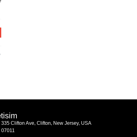
e
etisim
335 Clifton Ave, Clifton, New Jersey, USA
07011