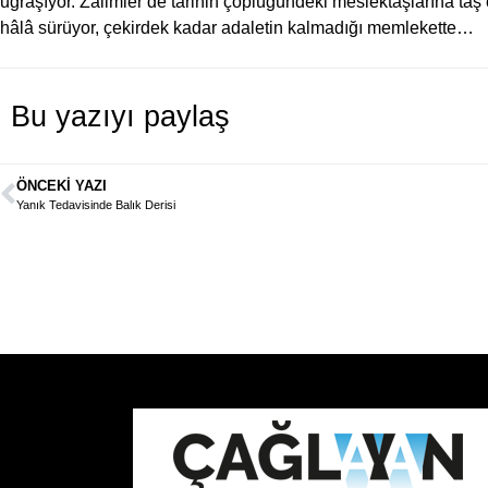
uğraşıyor. Zalimler de tarihin çöplüğündeki meslektaşlarına taş
hâlâ sürüyor, çekirdek kadar adaletin kalmadığı memlekette…
Bu yazıyı paylaş
ÖNCEKI YAZI
Yanık Tedavisinde Balık Derisi