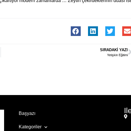
 çıkartıyor modern zamanlarda … Zeytin çekirdeklerinin duası is
SIRADAKI YAZI
Yetişkin Eğitimi
Il
Başyazı
Kategoriler