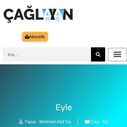
Abonelik
Eyle
Yazar :
Mehmet Akif Su
Sayı :
62