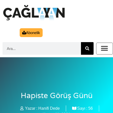
Abonelik
Hapiste Görüş Günü
Yazar :
Hanifi Dede
Sayı :
56