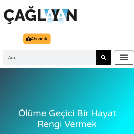
Abonelik
Ölüme Geçici Bir Hayat
Rengi Vermek