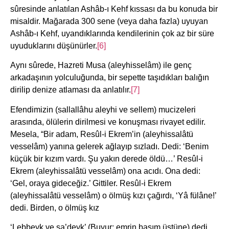
sûresinde anlatılan Ashâb-ı Kehf kıssası da bu konuda bir
misaldir. Mağarada 300 sene (veya daha fazla) uyuyan
Ashâb-ı Kehf, uyandıklarında kendilerinin çok az bir süre
uyuduklarını düşünürler.
[6]
Aynı sûrede, Hazreti Musa (aleyhisselâm) ile genç
arkadaşının yolculuğunda, bir sepette taşıdıkları balığın
dirilip denize atlaması da anlatılır.
[7]
Efendimizin (sallallâhu aleyhi ve sellem) mucizeleri
arasında, ölülerin dirilmesi ve konuşması rivayet edilir.
Mesela, “Bir adam, Resûl-i Ekrem’in (aleyhissalâtü
vesselâm) yanına gelerek ağlayıp sızladı. Dedi: ‘Benim
küçük bir kızım vardı. Şu yakın derede öldü…’ Resûl-i
Ekrem (aleyhissalâtü vesselâm) ona acıdı. Ona dedi:
‘Gel, oraya gideceğiz.’ Gittiler. Resûl-i Ekrem
(aleyhissalâtü vesselâm) o ölmüş kızı çağırdı, ‘Yâ fülâne!’
dedi. Birden, o ölmüş kız
‘Lebbeyk ve sa’deyk’ (Buyur; emrin başım üstüne) dedi.