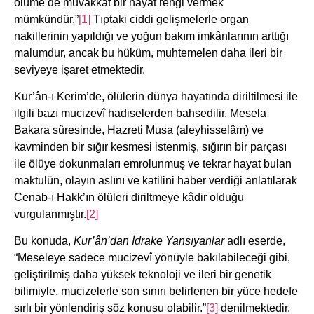
ölüme de muvakkat bir hayat rengi vermek
mümkündür.”
[1]
Tıptaki ciddi gelişmelerle organ
nakillerinin yapıldığı ve yoğun bakım imkânlarının arttığı
malumdur, ancak bu hüküm, muhtemelen daha ileri bir
seviyeye işaret etmektedir.
Kur’ân-ı Kerim’de, ölülerin dünya hayatında diriltilmesi ile
ilgili bazı mucizevî hadiselerden bahsedilir. Mesela
Bakara sûresinde, Hazreti Musa (aleyhisselâm) ve
kavminden bir sığır kesmesi istenmiş, sığırın bir parçası
ile ölüye dokunmaları emrolunmuş ve tekrar hayat bulan
maktulün, olayın aslını ve katilini haber verdiği anlatılarak
Cenab-ı Hakk’ın ölüleri diriltmeye kâdir olduğu
vurgulanmıştır.
[2]
Bu konuda,
Kur’
â
n’dan İdrake Yansıyanlar
adlı eserde,
“Meseleye sadece mucizevî yönüyle bakılabileceği gibi,
geliştirilmiş daha yüksek teknoloji ve ileri bir genetik
bilimiyle, mucizelerle son sınırı belirlenen bir yüce hedefe
sırlı bir yönlendiriş söz konusu olabilir.”
[3]
denilmektedir.