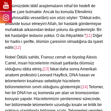
Günümüzdeki tıbbî araştırmaların nihaî bir hedefi de
ölüme çare bulmaktır. Ancak bu konuda Efendimiz
(aleyhissalâtü vesselâm) son sözü söyler: “Dikkat edin,
tedavide kusur etmeyin! Allah, bir hastalık göndermişse
muhakkak arkasından tedavi yolunu da göstermiştir. Bir
tek hastalığın tedavisi yoktur. O da ihtiyarlıktır.”
[11]
Diğer
bir hadis-i şerifte, ölümün çaresinin olmadığına da işaret
edilir.
[12]
Nobel Ödülü sahibi, Fransız cerrah ve biyolog Alexis
Carrel, insan hücrelerinin müsait şartlarda ölümsüz
olduğunu iddia etmiş,
[13]
fakat daha sonra Amerikalı
anatomi profesörü Leonard Hayflick, DNA hasarı ve
telomerlerin kısalması sebebiyle hücrelerin
bölünmelerinin sınırlı olduğunu göstermiştir.
[14]
Telomer,
her bir DNA’nın uç kısmında yer alan ve kromozomları
koruyan yapıdır. Hücrelerimizin yenilenmesi sürecinde,
her bölünmede telomerlerin uzunluğu kısalır ve kritik bir
noktaya ulaştığında bölünme azalır. Telomerleri yeniden