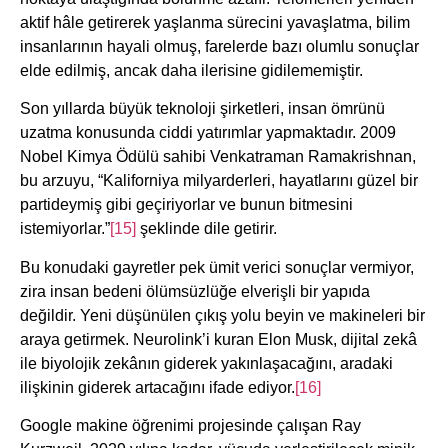
aktif hâle getirerek yaşlanma sürecini yavaşlatma, bilim
insanlarının hayali olmuş, farelerde bazı olumlu sonuçlar
elde edilmiş, ancak daha ilerisine gidilememiştir.
Son yıllarda büyük teknoloji şirketleri, insan ömrünü
uzatma konusunda ciddi yatırımlar yapmaktadır. 2009
Nobel Kimya Ödülü sahibi Venkatraman Ramakrishnan,
bu arzuyu, “Kaliforniya milyarderleri, hayatlarını güzel bir
partideymiş gibi geçiriyorlar ve bunun bitmesini
istemiyorlar.”
[15]
şeklinde dile getirir.
Bu konudaki gayretler pek ümit verici sonuçlar vermiyor,
zira insan bedeni ölümsüzlüğe elverişli bir yapıda
değildir. Yeni düşünülen çıkış yolu beyin ve makineleri bir
araya getirmek. Neurolink’i kuran Elon Musk, dijital zekâ
ile biyolojik zekânın giderek yakınlaşacağını, aradaki
ilişkinin giderek artacağını ifade ediyor.
[16]
Google makine öğrenimi projesinde çalışan Ray