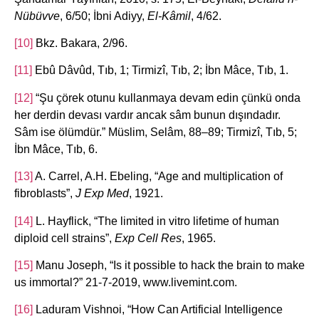
Nübüvve
, 6/50; İbni Adiyy,
El-Kâmil
, 4/62.
[10]
Bkz. Bakara, 2/96.
[11]
Ebû Dâvûd, Tıb, 1; Tirmizî, Tıb, 2; İbn Mâce, Tıb, 1.
[12]
“Şu çörek otunu kullanmaya devam edin çünkü onda
her derdin devası vardır ancak sâm bunun dışındadır.
Sâm ise ölümdür.” Müslim, Selâm, 88–89; Tirmizî, Tıb, 5;
İbn Mâce, Tıb, 6.
[13]
A. Carrel, A.H. Ebeling, “Age and multiplication of
fibroblasts”,
J Exp Med
, 1921.
[14]
L. Hayflick, “The limited in vitro lifetime of human
diploid cell strains”,
Exp Cell Res
, 1965.
[15]
Manu Joseph, “Is it possible to hack the brain to make
us immortal?” 21-7-2019, www.livemint.com.
[16]
Laduram Vishnoi, “How Can Artificial Intelligence