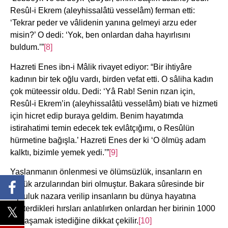
Resûl-i Ekrem (aleyhissalâtü vesselâm) ferman etti:
‘Tekrar peder ve vâlidenin yanına gelmeyi arzu eder
misin?’ O dedi: ‘Yok, ben onlardan daha hayırlısını
buldum.’”
[8]
Hazreti Enes ibn-i Mâlik rivayet ediyor: “Bir ihtiyâre
kadının bir tek oğlu vardı, birden vefat etti. O sâliha kadın
çok müteessir oldu. Dedi: ‘Yâ Rab! Senin rızan için,
Resûl-i Ekrem’in (aleyhissalâtü vesselâm) biatı ve hizmeti
için hicret edip buraya geldim. Benim hayatımda
istirahatimi temin edecek tek evlâtçığımı, o Resûlün
hürmetine bağışla.’ Hazreti Enes der ki ‘O ölmüş adam
kalktı, bizimle yemek yedi.’”
[9]
Yaşlanmanın önlenmesi ve ölümsüzlük, insanların en
büyük arzularından biri olmuştur. Bakara sûresinde bir
topluluk nazara verilip insanların bu dünya hayatına
gösterdikleri hırsları anlatılırken onlardan her birinin 1000
yıl yaşamak istediğine dikkat çekilir.
[10]