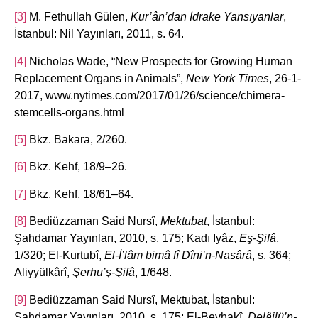
[3]
M. Fethullah Gülen,
Kur’ân’dan İdrake Yansıyanlar
,
İstanbul: Nil Yayınları, 2011, s. 64.
[4]
Nicholas Wade, “New Prospects for Growing Human
Replacement Organs in Animals”,
New York Times
, 26-1-
2017, www.nytimes.com/2017/01/26/science/chimera-
stemcells-organs.html
[5]
Bkz. Bakara, 2/260.
[6]
Bkz. Kehf, 18/9–26.
[7]
Bkz. Kehf, 18/61–64.
[8]
Bediüzzaman Said Nursî,
Mektubat
, İstanbul:
Şahdamar Yayınları, 2010, s. 175; Kadı Iyâz,
Eş-Şifâ
,
1/320; El-Kurtubî,
El-İ’lâm bimâ fî Dîni’n-Nasârâ
, s. 364;
Aliyyülkârî,
Şerhu’ş-Şifâ
, 1/648.
[9]
Bediüzzaman Said Nursî, Mektubat, İstanbul:
Şahdamar Yayınları, 2010, s. 175; El-Beyhakî,
Delâilü’n-