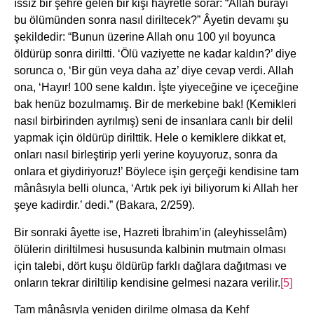
ıssız bir şehre gelen bir kişi hayretle sorar: “Allah burayı
bu ölümünden sonra nasıl diriltecek?” Âyetin devamı şu
şekildedir: “Bunun üzerine Allah onu 100 yıl boyunca
öldürüp sonra diriltti. ‘Ölü vaziyette ne kadar kaldın?’ diye
sorunca o, ‘Bir gün veya daha az’ diye cevap verdi. Allah
ona, ‘Hayır! 100 sene kaldın. İşte yiyeceğine ve içeceğine
bak henüz bozulmamış. Bir de merkebine bak! (Kemikleri
nasıl birbirinden ayrılmış) seni de insanlara canlı bir delil
yapmak için öldürüp dirilttik. Hele o kemiklere dikkat et,
onları nasıl birleştirip yerli yerine koyuyoruz, sonra da
onlara et giydiriyoruz!’ Böylece işin gerçeği kendisine tam
mânâsıyla belli olunca, ‘Artık pek iyi biliyorum ki Allah her
şeye kadirdir.’ dedi.” (Bakara, 2/259).
Bir sonraki âyette ise, Hazreti İbrahim’in (aleyhisselâm)
ölülerin diriltilmesi hususunda kalbinin mutmain olması
için talebi, dört kuşu öldürüp farklı dağlara dağıtması ve
onların tekrar diriltilip kendisine gelmesi nazara verilir.
[5]
Tam mânâsıyla yeniden dirilme olmasa da Kehf