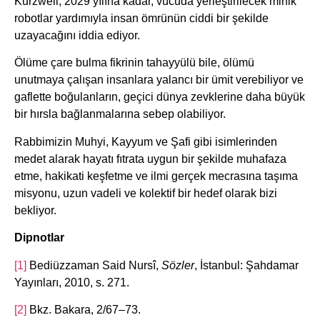
Kurzweil, 2029 yılına kadar, vücuda yerleştirilecek minik
robotlar yardımıyla insan ömrünün ciddi bir şekilde
uzayacağını iddia ediyor.
Ölüme çare bulma fikrinin tahayyülü bile, ölümü
unutmaya çalışan insanlara yalancı bir ümit verebiliyor ve
gaflette boğulanların, geçici dünya zevklerine daha büyük
bir hırsla bağlanmalarına sebep olabiliyor.
Rabbimizin Muhyi, Kayyum ve Şafi gibi isimlerinden
medet alarak hayatı fıtrata uygun bir şekilde muhafaza
etme, hakikati keşfetme ve ilmi gerçek mecrasına taşıma
misyonu, uzun vadeli ve kolektif bir hedef olarak bizi
bekliyor.
Dipnotlar
[1]
Bediüzzaman Said Nursî,
Sözler
, İstanbul: Şahdamar
Yayınları, 2010, s. 271.
[2]
Bkz. Bakara, 2/67–73.