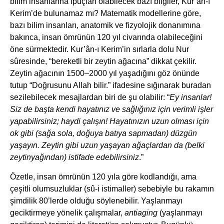
bilim insanlarına ipuçları olabilecek bazı bilgiler, Kur’ân-ı
Kerim’de bulunamaz mı? Matematik modellerine göre,
bazı bilim insanları, anatomik ve fizyolojik donanımına
bakınca, insan ömrünün 120 yıl civarında olabileceğini
öne sürmektedir. Kur’ân-ı Kerim’in sırlarla dolu Nur
sûresinde, “bereketli bir zeytin ağacına” dikkat çekilir.
Zeytin ağacının 1500–2000 yıl yaşadığını göz önünde
tutup “Doğrusunu Allah bilir.” ifadesine sığınarak buradan
sezilebilecek mesajlardan biri de şu olabilir: “
Ey insanlar!
Siz de başta kendi hayatınız ve sağlığınız için verimli işler
yapabilirsiniz; haydi çalışın! Hayatınızın uzun olması için
ok gibi (sağa sola, doğuya batıya sapmadan) düzgün
yaşayın. Zeytin gibi uzun yaşayan ağaçlardan da (belki
zeytinyağından) istifade edebilirsiniz
.”
Özetle, insan ömrünün 120 yıla göre kodlandığı, ama
çeşitli olumsuzluklar (sû-i istimaller) sebebiyle bu rakamın
şimdilik 80’lerde olduğu söylenebilir. Yaşlanmayı
geciktirmeye yönelik çalışmalar,
antiaging
(yaşlanmayı