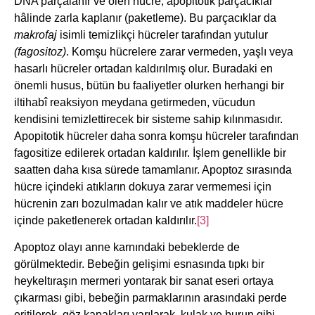
DNA parçalanır ve ölen hücre, apopitotik parçacıklar
hâlinde zarla kaplanır (paketleme). Bu parçacıklar da
makrofaj
isimli temizlikçi hücreler tarafından yutulur
(fagositoz)
. Komşu hücrelere zarar vermeden, yaşlı veya
hasarlı hücreler ortadan kaldırılmış olur. Buradaki en
önemli husus, bütün bu faaliyetler olurken herhangi bir
iltihabî reaksiyon meydana getirmeden, vücudun
kendisini temizlettirecek bir sisteme sahip kılınmasıdır.
Apopitotik hücreler daha sonra komşu hücreler tarafından
fagositize edilerek ortadan kaldırılır. İşlem genellikle bir
saatten daha kısa sürede tamamlanır. Apoptoz sırasında
hücre içindeki atıkların dokuya zarar vermemesi için
hücrenin zarı bozulmadan kalır ve atık maddeler hücre
içinde paketlenerek ortadan kaldırılır.
[3]
Apoptoz olayı anne karnındaki bebeklerde de
görülmektedir. Bebeğin gelişimi esnasında tıpkı bir
heykeltıraşın mermeri yontarak bir sanat eseri ortaya
çıkarması gibi, bebeğin parmaklarının arasındaki perde
eritilerek, göz kapakları yarılarak, kulak ve burun gibi