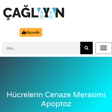
Abonelik
Hücrelerin Cenaze Merasimi
Apoptoz