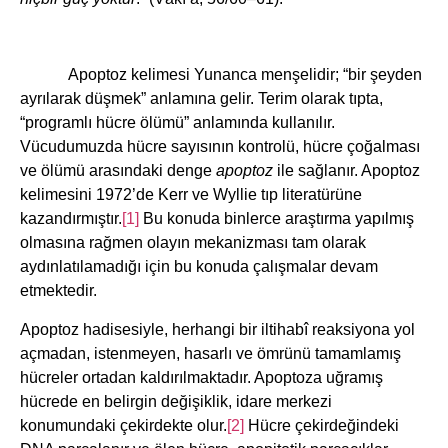
Apoptoz kelimesi Yunanca menşelidir; “bir şeyden
ayrılarak düşmek” anlamına gelir. Terim olarak tıpta,
“programlı hücre ölümü” anlamında kullanılır.
Vücudumuzda hücre sayısının kontrolü, hücre çoğalması
ve ölümü arasındaki denge
apoptoz
ile sağlanır. Apoptoz
kelimesini 1972’de Kerr ve Wyllie tıp literatürüne
kazandırmıştır.
[1]
Bu konuda binlerce araştırma yapılmış
olmasına rağmen olayın mekanizması tam olarak
aydınlatılamadığı için bu konuda çalışmalar devam
etmektedir.
Apoptoz hadisesiyle, herhangi bir iltihabî reaksiyona yol
açmadan, istenmeyen, hasarlı ve ömrünü tamamlamış
hücreler ortadan kaldırılmaktadır. Apoptoza uğramış
hücrede en belirgin değişiklik, idare merkezi
konumundaki çekirdekte olur.
[2]
Hücre çekirdeğindeki