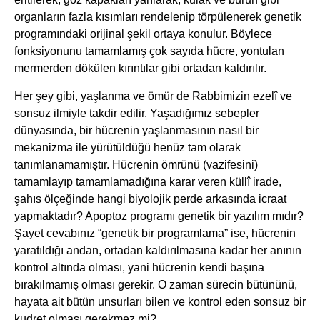
organların fazla kısımları rendelenip törpülenerek genetik
programındaki orijinal şekil ortaya konulur. Böylece
fonksiyonunu tamamlamış çok sayıda hücre, yontulan
mermerden dökülen kırıntılar gibi ortadan kaldırılır.
Her şey gibi, yaşlanma ve ömür de Rabbimizin ezelî ve
sonsuz ilmiyle takdir edilir. Yaşadığımız sebepler
dünyasında, bir hücrenin yaşlanmasının nasıl bir
mekanizma ile yürütüldüğü henüz tam olarak
tanımlanamamıştır. Hücrenin ömrünü (vazifesini)
tamamlayıp tamamlamadığına karar veren küllî irade,
şahıs ölçeğinde hangi biyolojik perde arkasında icraat
yapmaktadır? Apoptoz programı genetik bir yazılım mıdır?
Şayet cevabınız “genetik bir programlama” ise, hücrenin
yaratıldığı andan, ortadan kaldırılmasına kadar her anının
kontrol altında olması, yani hücrenin kendi başına
bırakılmamış olması gerekir. O zaman sürecin bütününü,
hayata ait bütün unsurları bilen ve kontrol eden sonsuz bir
kudret olması gerekmez mi?