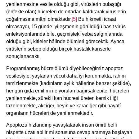
yenilenmesine vesile olduğu gibi, virüslerin bulaştığı
(enfekte olan) hücreleri de ortadan kaldırarak virüslerin
çoğalmasına mâni olmaktadır.
[5]
Bu hikmetli icraat
olmasaydı, 15 günde iyileşmenin görüldüğü basit virüs
enfeksiyonlarında bile, geçmişteki veba salgınlarında
olduğu gibi, kitleler hâlinde ölümleri görecektik. Ayrıca
virüslerin sebep olduğu birçok hastalık kanserle
sonuçlanacaktı.
Programlanmış hücre ölümü diyebileceğimiz apoptoz
vesilesiyle, yaşlanan vücut daha iyi korunmakta, rahim
temizlenmekte (kadınların aylık hâllerine benzer şekilde),
her gün gıda emilimi ile yorulan bağırsak epitel hücreleri
yenilenmekte, sürekli kan hücresi üreten kemik iliği
tazelenmekte, akciğer, beyin ve karaciğer gibi hayatî
organların hücreleri de yenilenmektedir.
Apoptozu hızlandırıp yavaşlatarak insan ömrü belli
nispette uzatılabilir mi sorusuna cevap aramaya başlayan