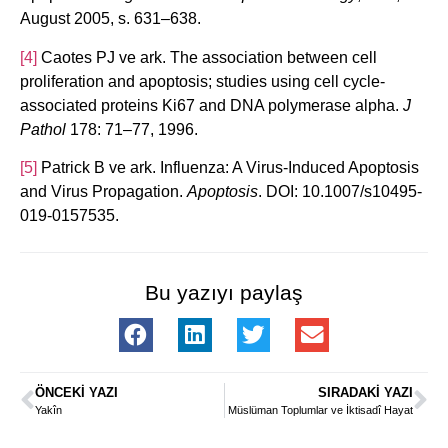
August 2005, s. 631–638.
[4]
Caotes PJ ve ark. The association between cell
proliferation and apoptosis; studies using cell cycle-
associated proteins Ki67 and DNA polymerase alpha.
J
Pathol
178: 71–77, 1996.
[5]
Patrick B ve ark. Influenza: A Virus-Induced Apoptosis
and Virus Propagation.
Apoptosis
. DOI: 10.1007/s10495-
019-0157535.
Bu yazıyı paylaş
ÖNCEKI YAZI
SIRADAKI YAZI
Yakîn
Müslüman Toplumlar ve İktisadî Hayat