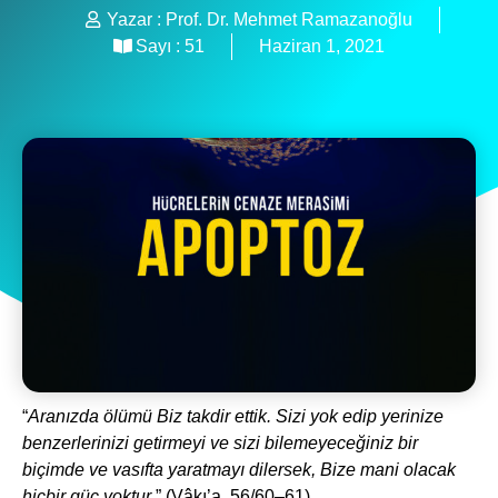
Yazar :
Prof. Dr. Mehmet Ramazanoğlu
Sayı :
51
Haziran 1, 2021
“
Aranızda ölümü Biz takdir ettik. Sizi yok edip yerinize
benzerlerinizi getirmeyi ve sizi bilemeyeceğiniz bir
biçimde ve vasıfta yaratmayı dilersek, Bize mani olacak
hiçbir güç yoktur
.” (Vâkı’a, 56/60–61).