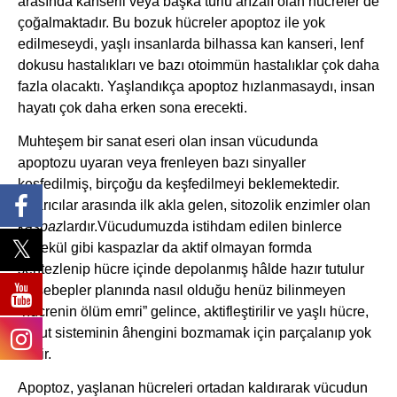
arasında kanserli veya başka türlü arızalı olan hücreler de
çoğalmaktadır. Bu bozuk hücreler apoptoz ile yok
edilmeseydi, yaşlı insanlarda bilhassa kan kanseri, lenf
dokusu hastalıkları ve bazı otoimmün hastalıklar çok daha
fazla olacaktı. Yaşlandıkça apoptoz hızlanmasaydı, insan
hayatı çok daha erken sona erecekti.
Muhteşem bir sanat eseri olan insan vücudunda
apoptozu uyaran veya frenleyen bazı sinyaller
keşfedilmiş, birçoğu da keşfedilmeyi beklemektedir.
Uyarıcılar arasında ilk akla gelen, sitozolik enzimler olan
kaspaz
lardır.Vücudumuzda istihdam edilen binlerce
molekül gibi kaspazlar da aktif olmayan formda
sentezlenip hücre içinde depolanmış hâlde hazır tutulur
ve sebepler planında nasıl olduğu henüz bilinmeyen
“hücrenin ölüm emri” gelince, aktifleştirilir ve yaşlı hücre,
vücut sisteminin âhengini bozmamak için parçalanıp yok
edilir.
Apoptoz, yaşlanan hücreleri ortadan kaldırarak vücudun