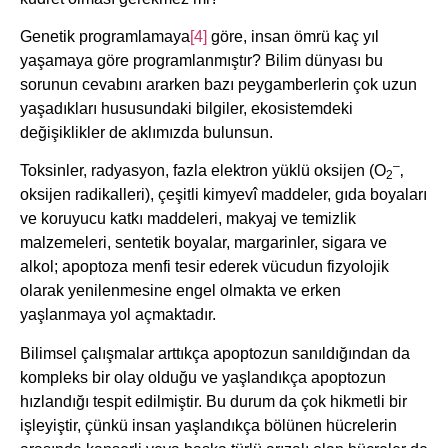
Genetik programlamaya
[4]
göre, insan ömrü kaç yıl
yaşamaya göre programlanmıştır? Bilim dünyası bu
sorunun cevabını ararken bazı peygamberlerin çok uzun
yaşadıkları hususundaki bilgiler, ekosistemdeki
değişiklikler de aklımızda bulunsun.
–
Toksinler, radyasyon, fazla elektron yüklü oksijen (O
‚
2
oksijen radikalleri), çeşitli kimyevî maddeler, gıda boyaları
ve koruyucu katkı maddeleri, makyaj ve temizlik
malzemeleri, sentetik boyalar, margarinler, sigara ve
alkol; apoptoza menfi tesir ederek vücudun fizyolojik
olarak yenilenmesine engel olmakta ve erken
yaşlanmaya yol açmaktadır.
Bilimsel çalışmalar arttıkça apoptozun sanıldığından da
kompleks bir olay olduğu ve yaşlandıkça apoptozun
hızlandığı tespit edilmiştir. Bu durum da çok hikmetli bir
işleyiştir, çünkü insan yaşlandıkça bölünen hücrelerin