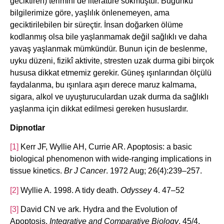
geciktiren) terimini de literatüre sokmuştur. Bugünkü
bilgilerimize göre, yaşlılık önlenemeyen, ama
geciktirilebilen bir süreçtir. İnsan doğarken ölüme
kodlanmış olsa bile yaşlanmamak değil sağlıklı ve daha
yavaş yaşlanmak mümkündür. Bunun için de beslenme,
uyku düzeni, fizikî aktivite, stresten uzak durma gibi birçok
hususa dikkat etmemiz gerekir. Güneş ışınlarından ölçülü
faydalanma, bu ışınlara aşırı derece maruz kalmama,
sigara, alkol ve uyuşturuculardan uzak durma da sağlıklı
yaşlanma için dikkat edilmesi gereken hususlardır.
Dipnotlar
[1]
Kerr JF, Wyllie AH, Currie AR. Apoptosis: a basic
biological phenomenon with wide-ranging implications in
tissue kinetics.
Br J Cancer
. 1972 Aug; 26(4):239–257.
[2]
Wyllie A. 1998. A tidy death.
Odyssey
4. 47–52
[3]
David CN ve ark. Hydra and the Evolution of
Apoptosis.
Integrative and Comparative Biology
, 45/4,