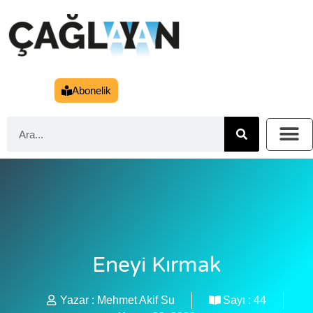
Abonelik
Eneyi Kırmak
Yazar :
Mehmet Akif Su
Sayı :
44