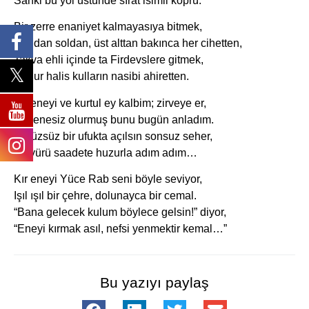
Sanki bu yol üstünde sırat isimli köprü.
Bir zerre enaniyet kalmayasıya bitmek,
Sağdan soldan, üst alttan bakınca her cihetten,
Takva ehli içinde ta Firdevslere gitmek,
Budur halis kulların nasibi ahiretten.
Kır eneyi ve kurtul ey kalbim; zirveye er,
Kul enesiz olurmuş bunu bugün anladım.
Pürüzsüz bir ufukta açılsın sonsuz seher,
Ve yürü saadete huzurla adım adım…
Kır eneyi Yüce Rab seni böyle seviyor,
Işıl ışıl bir çehre, dolunayca bir cemal.
“Bana gelecek kulum böylece gelsin!” diyor,
“Eneyi kırmak asıl, nefsi yenmektir kemal…”
Bu yazıyı paylaş