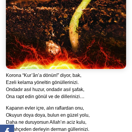
Korona “Kur’ân’a dönün!” diyor, bak,
Ezeli kelama yöneltin gönüllerinizi.
Ondadır asıl huzur, ondadır asıl şafak,
Ona rapt edin gönül ve de dillerinizi…
Kapanın evler içre, alın raflardan onu,
Okuyun doya doya, bulun en güzel yolu,
Daha ne duruyorsun Allah’ın aciz kulu,
O bahçeden derleyin derman güllerinizi.