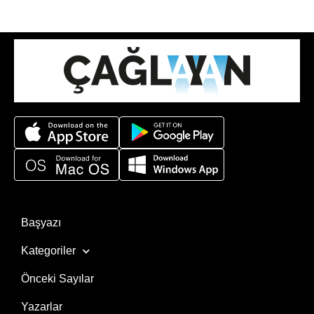
Başyazı
Kategoriler
Önceki Sayılar
Yazarlar