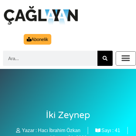
Abonelik
İki Zeynep
Yazar :
Hacı İbrahim Özkan
Sayı :
41