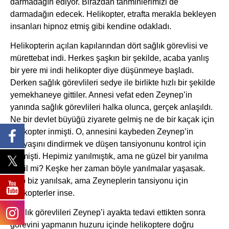
darmadağın ediyor. Birazdan tahminlerimizi de
darmadağın edecek. Helikopter, etrafta merakla bekleyen
insanları hipnoz etmiş gibi kendine odakladı.
Helikopterin açılan kapılarından dört sağlık görevlisi ve
mürettebat indi. Herkes şaşkın bir şekilde, acaba yanlış
bir yere mi indi helikopter diye düşünmeye başladı.
Derken sağlık görevlileri sedye ile birlikte hızlı bir şekilde
yemekhaneye gittiler. Annesi vefat eden Zeynep’in
yanında sağlık görevlileri halka olunca, gerçek anlaşıldı.
Ne bir devlet büyüğü ziyarete gelmiş ne de bir kaçak için
helikopter inmişti. O, annesini kaybeden Zeynep’in
gözyaşını dindirmek ve düşen tansiyonunu kontrol için
gelmişti. Hepimiz yanılmıştık, ama ne güzel bir yanılma
değil mi? Keşke her zaman böyle yanılmalar yaşasak.
Hep biz yanılsak, ama Zeyneplerin tansiyonu için
helikopterler inse.
Sağlık görevlileri Zeynep’i ayakta tedavi ettikten sonra
görevini yapmanın huzuru içinde helikoptere doğru