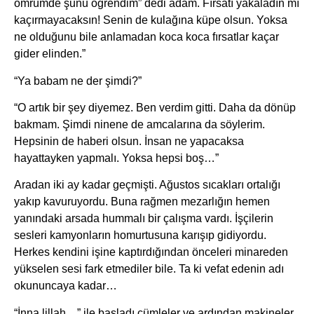
ömrümde şunu öğrendim” dedi adam. Fırsatı yakaladın mı
kaçırmayacaksın! Senin de kulağına küpe olsun. Yoksa
ne olduğunu bile anlamadan koca koca fırsatlar kaçar
gider elinden.”
“Ya babam ne der şimdi?”
“O artık bir şey diyemez. Ben verdim gitti. Daha da dönüp
bakmam. Şimdi ninene de amcalarına da söylerim.
Hepsinin de haberi olsun. İnsan ne yapacaksa
hayattayken yapmalı. Yoksa hepsi boş…”
Aradan iki ay kadar geçmişti. Ağustos sıcakları ortalığı
yakıp kavuruyordu. Buna rağmen mezarlığın hemen
yanındaki arsada hummalı bir çalışma vardı. İşçilerin
sesleri kamyonların homurtusuna karışıp gidiyordu.
Herkes kendini işine kaptırdığından önceleri minareden
yükselen sesi fark etmediler bile. Ta ki vefat edenin adı
okununcaya kadar…
“İnna lillah…” ile başladı cümleler ve ardından makineler