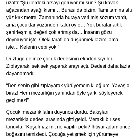
uzattı: “Şu ilerdeki arsayı görüyor musun? Şu kavak
ağacından aşağı kısmı… Burası da bizim. Tamı tamına altı
yüz kırk metre. Zamanında buraya verilmiş sözüm vardı,
ama çocuklar yüzünden kaldı öyle… Yok buralar artık
şehirleşmiş, değeri çok artmış da… İnsanın gözü
doymuyor işte. Öteki tarafı da düşünmek lazım, ama
işte… Kefenin cebi yok!”
Düzlüğe gelince çocuk dedesinin elinden sıyrıldı.
Zıplayarak, sek sek yaparak arayı açtı. Dedesi daha fazla
dayanamadı:
“Ben senin gibi zıplayarak yürüyemem ki oğlum! Yavaş ol
biraz! Hem mezarlığın yanından öyle şarkı söyleyerek
geçilmez!”
Çocuk, mezarlık lafını duyunca durdu. Bakışları
mezarlıkla dedesi arasında gitti geldi. Meraklı bir ses
tonuyla: “Koşulmaz mı, ne yapılır peki? İhtiyar adam önce
boğazını temizledi. Çocuğa yetişmek için yürümeye