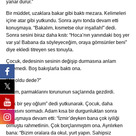
yanar durur.”
Bir müddet, uzaklara bakar gibi baktı mezara. Kelimeleri
içine atar gibi yutkundu. Sonra aynı tonda devam etti
konuşmaya. “Bakalım, kısmetse olur inşallah!” dedi.
Sonra sesini biraz daha kıstı: “Hoca’nın yanındaki boş yer
var ya! Babana da söyleyeceğim, oraya gömsünler beni”
diye ekledi titreyen ses tonuyla.
Çocuk, dedesinin sesinin değişip durmasına anlam
veremedi. Boş bakışlarla baktı ona.
“Ne oldu dede?”
Adam, parmaklarını torununun saçlarında gezdirdi.
“Yok bir şey oğlum” dedi yutkunarak. Çocuk, daha
fazlasını sormadı. Adam kısa bir durgunluktan sonra
konuşmaya devam etti: “İzmir’deyken bana çok iyiliği
olmuştu rahmetlinin. Çok borçlanmıştım ona. Ayrılırken
bana: “Bizim oralara da okul, yurt yapın. Sahipsiz