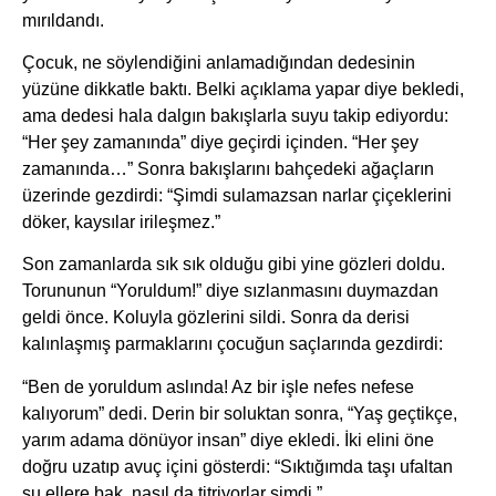
mırıldandı.
Çocuk, ne söylendiğini anlamadığından dedesinin
yüzüne dikkatle baktı. Belki açıklama yapar diye bekledi,
ama dedesi hala dalgın bakışlarla suyu takip ediyordu:
“Her şey zamanında” diye geçirdi içinden. “Her şey
zamanında…” Sonra bakışlarını bahçedeki ağaçların
üzerinde gezdirdi: “Şimdi sulamazsan narlar çiçeklerini
döker, kaysılar irileşmez.”
Son zamanlarda sık sık olduğu gibi yine gözleri doldu.
Torununun “Yoruldum!” diye sızlanmasını duymazdan
geldi önce. Koluyla gözlerini sildi. Sonra da derisi
kalınlaşmış parmaklarını çocuğun saçlarında gezdirdi:
“Ben de yoruldum aslında! Az bir işle nefes nefese
kalıyorum” dedi. Derin bir soluktan sonra, “Yaş geçtikçe,
yarım adama dönüyor insan” diye ekledi. İki elini öne
doğru uzatıp avuç içini gösterdi: “Sıktığımda taşı ufaltan
şu ellere bak, nasıl da titriyorlar şimdi.”