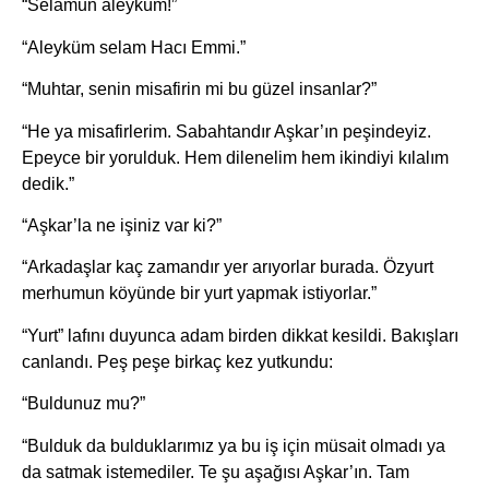
“Selamun aleyküm!”
“Aleyküm selam Hacı Emmi.”
“Muhtar, senin misafirin mi bu güzel insanlar?”
“He ya misafirlerim. Sabahtandır Aşkar’ın peşindeyiz.
Epeyce bir yorulduk. Hem dilenelim hem ikindiyi kılalım
dedik.”
“Aşkar’la ne işiniz var ki?”
“Arkadaşlar kaç zamandır yer arıyorlar burada. Özyurt
merhumun köyünde bir yurt yapmak istiyorlar.”
“Yurt” lafını duyunca adam birden dikkat kesildi. Bakışları
canlandı. Peş peşe birkaç kez yutkundu:
“Buldunuz mu?”
“Bulduk da bulduklarımız ya bu iş için müsait olmadı ya
da satmak istemediler. Te şu aşağısı Aşkar’ın. Tam