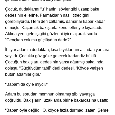
Çocuk, dudaklarını “u” harfini söyler gibi uzatıp baktı
dedesinin ellerine. Parmakların nasıl titrediğini
görebiliyordu. Hem deri çatlamış, damarlar kabar kabar
olmuştu. Kaçamak bakışlarla kendi elleriyle kıyasladı.
Aklına yeni gelmiş gibi gözlerini iyice açarak sordu:
“Gençken çok mu güçlüydün dede?”
İhtiyar adamın dudakları, kısa bıyıklarının altından yanlara
yayıldı. Çocukla göz göze gelecek kadar diz büktü.
Çocuğun bakışları, dedesinin yarısı ağarmış sakalında
dolaştı. “Güçlüydüm tabiî” dedi dedesi. “Köyde yetişen
bütün adamlar gibi.”
“Babam da öyle miydi?”
Adam bu sorudan memnun olmamış gibi yavaşça
doğruldu. Bakışlarını uzaklarda birine bakarcasına uzattı:
“Baban öyle değildi. O, köyde fazla durmadı zaten. Şehre