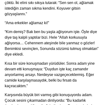
çöktü. İki elini sıkı sıkıya tutarak: “Sen sen ol, ağlamak
istediğin zaman sıkma kendini. Koyuver gitsin
gözyaşlarını.”
“Ama erkekler ağlamaz ki!”
“Kim demiş? Bak ben bu yaşta ağlıyorum işte. Öyle diye
diye taş kalpli yaptılar bizi. Hele “Allah korkusuyla
ağlıyorsa… Cehennem ateşinde bile yanmaz o gözler!
Benimkisi sevinçten, Sonunda sözümü tutmuş olmaktan”
diye ekledi.
Kısa bir süre konuşmadan yürüdüler. Sonra adam yine
devam etti konuşmaya: “Duydun işte kaç zamandır
arıyorlarmış arsayı. Nerdeyse vazgeçeceklermiş. Eğer
camide karşılaşmasaydık, belki bu fırsatı da
kaçıracaktım.”
Karşısında büyük biri varmış gibi konuşuyordu adam.
Çocuk sesini çıkarmadan dinliyordu: “Bu kadarlık