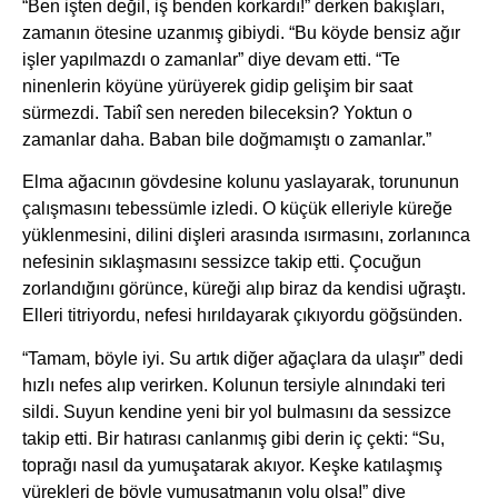
“Ben işten değil, iş benden korkardı!” derken bakışları,
zamanın ötesine uzanmış gibiydi. “Bu köyde bensiz ağır
işler yapılmazdı o zamanlar” diye devam etti. “Te
ninenlerin köyüne yürüyerek gidip gelişim bir saat
sürmezdi. Tabiî sen nereden bileceksin? Yoktun o
zamanlar daha. Baban bile doğmamıştı o zamanlar.”
Elma ağacının gövdesine kolunu yaslayarak, torununun
çalışmasını tebessümle izledi. O küçük elleriyle küreğe
yüklenmesini, dilini dişleri arasında ısırmasını, zorlanınca
nefesinin sıklaşmasını sessizce takip etti. Çocuğun
zorlandığını görünce, küreği alıp biraz da kendisi uğraştı.
Elleri titriyordu, nefesi hırıldayarak çıkıyordu göğsünden.
“Tamam, böyle iyi. Su artık diğer ağaçlara da ulaşır” dedi
hızlı nefes alıp verirken. Kolunun tersiyle alnındaki teri
sildi. Suyun kendine yeni bir yol bulmasını da sessizce
takip etti. Bir hatırası canlanmış gibi derin iç çekti: “Su,
toprağı nasıl da yumuşatarak akıyor. Keşke katılaşmış
yürekleri de böyle yumuşatmanın yolu olsa!” diye