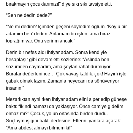
bırakmayın çocuklarımızı!” diye sıkı sıkı tavsiye etti.
“Sen ne dedin dede?”
“Ne mi dedim? İçimden geçeni söyledim oğlum. ‘Köylü bir
adamım ben’ dedim. Anlamam bu işten, ama biraz
toprağım var. Onu veririm ancak.”
Derin bir nefes aldı ihtiyar adam. Sonra kendiyle
hesaplaşır gibi devam etti sözlerine: “Aslında ben
sözümden caymadım, ama şeytan rahat durmuyor.
Buralar değerlenince… Çok yavaş kaldık, çok! Hayırlı işte
çabuk olmak lazım. Zamanla heyecanı da sönüveriyor
insanın.”
Mezarlıktan ayrılırken ihtiyar adam elini siper edip güneşe
baktı: “İkindi namazı da yaklaşıyor. Önce camiye gidelim
olmaz mı?” Çocuk, yolun ortasında birden durdu.
Suçluymuş gibi baktı dedesine. Ellerini yanlara açarak:
“Ama abdest almayı bilmem ki!”