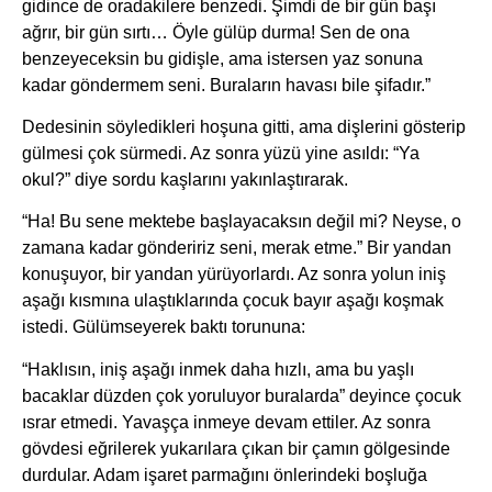
gidince de oradakilere benzedi. Şimdi de bir gün başı
ağrır, bir gün sırtı… Öyle gülüp durma! Sen de ona
benzeyeceksin bu gidişle, ama istersen yaz sonuna
kadar göndermem seni. Buraların havası bile şifadır.”
Dedesinin söyledikleri hoşuna gitti, ama dişlerini gösterip
gülmesi çok sürmedi. Az sonra yüzü yine asıldı: “Ya
okul?” diye sordu kaşlarını yakınlaştırarak.
“Ha! Bu sene mektebe başlayacaksın değil mi? Neyse, o
zamana kadar göndeririz seni, merak etme.” Bir yandan
konuşuyor, bir yandan yürüyorlardı. Az sonra yolun iniş
aşağı kısmına ulaştıklarında çocuk bayır aşağı koşmak
istedi. Gülümseyerek baktı torununa:
“Haklısın, iniş aşağı inmek daha hızlı, ama bu yaşlı
bacaklar düzden çok yoruluyor buralarda” deyince çocuk
ısrar etmedi. Yavaşça inmeye devam ettiler. Az sonra
gövdesi eğrilerek yukarılara çıkan bir çamın gölgesinde
durdular. Adam işaret parmağını önlerindeki boşluğa