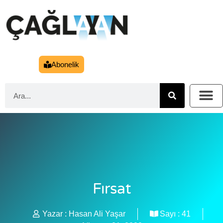
Abonelik
Fırsat
Yazar :
Hasan Ali Yaşar
Sayı :
41