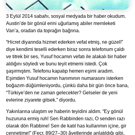
3 Eylül 2014 sabahı, sosyal medyada bir haber okudum.
Austin’de bir gönül erini uğurlamış abiler memleketi
Van’a, oradan da toprağın bağrına.
“Hicret diyarında hizmet ederken vefat etmiş, ne güzel!”
diye kendimi teselli ederken biraz sonra telefonum çaldı
ve titrek bir ses, Yusuf hocamın vefatı ile alakalı bir haber
aldığını söyledi ve bunu teyit etmemi istedi. Çok
şaşırmıştım. Telefonu kapatıp hemen eşimi aradım.
Eşimden Yusuf hocamın hanımının numarasını isterken
boğazım düğümleniyordu, çünkü daha bir gün önce bana,
“Türkiye’den ne zaman gelecekler? Gelseler de yeni
evlerine ziyarete gitsek.” diyordu.
Yakınlarına ulaştım ve haberin teyidini aldım. “Ey gönül
huzuruna ermiş ruh! Sen Rabbinden razı, O senden razı
olarak dön Rabbine! Sen de katıl has kullarımın içine, gir
cennetime!” (Fecr, 89/27–30) âyetlerinde anlatıldığı gibi,