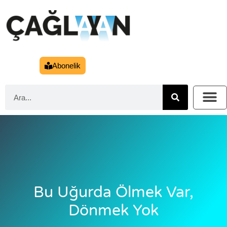
Abonelik
Bu Uğurda Ölmek Var,
Dönmek Yok