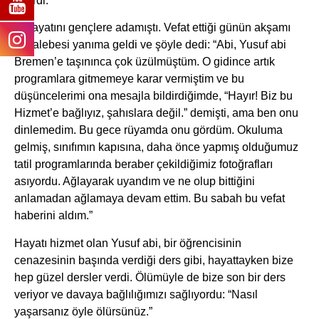
verirdi.
O hayatını gençlere adamıştı. Vefat ettiği günün akşamı
bir talebesi yanıma geldi ve şöyle dedi: “Abi, Yusuf abi
Bremen’e taşınınca çok üzülmüştüm. O gidince artık
programlara gitmemeye karar vermiştim ve bu
düşüncelerimi ona mesajla bildirdiğimde, “Hayır! Biz bu
Hizmet’e bağlıyız, şahıslara değil.” demişti, ama ben onu
dinlemedim. Bu gece rüyamda onu gördüm. Okuluma
gelmiş, sınıfımın kapısına, daha önce yapmış olduğumuz
tatil programlarında beraber çekildiğimiz fotoğrafları
asıyordu. Ağlayarak uyandım ve ne olup bittiğini
anlamadan ağlamaya devam ettim. Bu sabah bu vefat
haberini aldım.”
Hayatı hizmet olan Yusuf abi, bir öğrencisinin
cenazesinin başında verdiği ders gibi, hayattayken bize
hep güzel dersler verdi. Ölümüyle de bize son bir ders
veriyor ve davaya bağlılığımızı sağlıyordu: “Nasıl
yaşarsanız öyle ölürsünüz.”