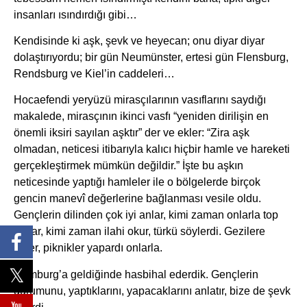
insanları ısındırdığı gibi…
Kendisinde ki aşk, şevk ve heyecan; onu diyar diyar
dolaştırıyordu; bir gün Neumünster, ertesi gün Flensburg,
Rendsburg ve Kiel’in caddeleri…
Hocaefendi yeryüzü mirasçılarının vasıflarını saydığı
makalede, mirasçının ikinci vasfı “yeniden dirilişin en
önemli iksiri sayılan aşktır” der ve ekler: “Zira aşk
olmadan, neticesi itibarıyla kalıcı hiçbir hamle ve hareketi
gerçekleştirmek mümkün değildir.” İşte bu aşkın
neticesinde yaptığı hamleler ile o bölgelerde birçok
gencin manevî değerlerine bağlanması vesile oldu.
Gençlerin dilinden çok iyi anlar, kimi zaman onlarla top
oynar, kimi zaman ilahi okur, türkü söylerdi. Gezilere
gider, piknikler yapardı onlarla.
Hamburg’a geldiğinde hasbihal ederdik. Gençlerin
durumunu, yaptıklarını, yapacaklarını anlatır, bize de şevk