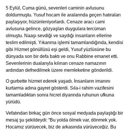
5 Eylül, Cuma günü, sevenleri caminin avlusunu
doldurmuştu. Yusuf hocam ile aralarında geçen hatıraları
paylaşıyor, hüzünleniyorlardı. Cenaze aracı cami
avlusuna gelince, gözyaşları duygulara tercüman
olmuştu. Naaşı sevdiği ve saydığı insanların ellerine
teslim edilmişti. Yıkanma işlemi tamamlandığında, kendisi
gibi Hizmet gönüllüsü eşi geldi, Yusuf yüzlüsüne bu
dünyada son bir defa baktı ve onu Rabbine emanet etti.
Sevenlerinin dualarıyla kılınan cenaze namazının
ardından defnedilmek üzere memleketine gönderildi.
O gurbette hizmet ederek yaşadı. İnsanların imanını
kurtarma adına gayret gösterdi. Sıla-i rahim vazifesini
tamamladıktan sonra hicret diyarında ruhunun ufkuna
yürüdü.
Vefatından birkaç gün önce sosyal medyada paylaştığı bir
mesaj şu şekildeydi: “Bu yolda ölmek var, dönmek yok.
Hocamız yürüyecek, biz de arkasında yürüyeceğiz. Bu