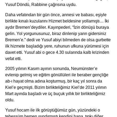
Yusuf Döndü, Rabbine çağrısına uydu.
Daha vefatından bir gün önce, annesi ve babası, eşiyle
birlikte kınalı kuzularını Hizmet beldesine yollamıştı… İki
aydır Bremen’deydiler. Kayınpederi, “İzin dönüşü buraya
gelin. Yol yorgunusunuz, biraz dinlenip yarın gidersiniz
Bremen’e.” dedi ve Yusuf abiyi bilmeden de olsa gurbette
ilk hizmete başladığı yere, ruhunun ufkuna yürümesi için
davet etti. Yusuf abi o gece 4.30 sularında kalb krizinden
vefat etti.
2005 yılının Kasım ayının sonunda, Neumünster’e
evlenip gelmiş ve eğitim gönüllüleri ile beraber gençliğe
ab-ı hayat olma adına koşturmuş, bir kaç yıl sonra da
Kiel’e geçmişti. Bizim birlikteliğimiz Kiel’de 2011 yılının
Mart ayında başladı ve üç buçuk yıllık bir birlikteliğimiz
oldu.
Yusuf hocam ile ilk görüştüğümüz gün, yüzündeki o
tebessüm hemen ısındırmıştı kendini bana, tıpkı diğer