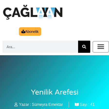
Abonelik
Yenilik Arefesi
Yazar :
Sümeyra Emektar
Sayı :
41