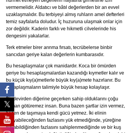
hürmet etmeyen değerlerin hayatına girmesine izin
vermemelidir. Aldatıcı ve bâtıl değerlerden bir an evvel
uzaklaşmalıdır. Bu terbiyeyi almış ruhların amel defterleri
temiz sayfalarla doludur. İç huzuruna ulaşmak onlar için
zor değildir. Kaderin farklı ve hikmetli cilvelerinde his
dengesini yakalarlar.
Terk etmeler birer arınma fırsatı, tecrübelerse binbir
sancıdan geriye kalan değerlerin kumbarasıdır.
Bu hesaplaşmalar çok manidardır. Koca bir ömürden
geriye bu hesaplaşmalardan kazandığı kıymetler kalır ve
bu küçük kıy(a)metlerle büyük kıy(a)mete hazırlanır. Bu
hesaplaşmaların talimiyle büyük hesap kolaylaşır.
Bir devirden diğerine geçerken sahip olduklarını çoğu
zaman götüremez insan. Buna bazen şartlar izin vermez,
bazen de taşımaya kendi gücü yetmez. İki elinin
taşıyabileceğinden fazlasını yük etmediğinde, yüreğine
koyabildiğinden fazlasını sahiplenmediğinde ve bir kuş