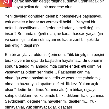
gibi uçarak mevsim değiştirdiğinde, dünya uğranılacak bir
han, hayat şefkat dolu bir medrese olur.
Yeni devirler, gönülden gelen bir besmeleyle başlasaydı,
terk etmeler o kadar acı vermezdi belki… Yepyeni bir
nefes bahşediliyorsa, ciğerlerine kadar çekmeli değil mi
insan? Sonunda değerli olan, ne kadar hassas yaşadığın
ve senin için anlamı olmayanı ne kadar zarif bir şekilde
terk ettiğin değil mi?
Bin bir anıyla vuruldum ciğerimden. Yitik bir yılgının peşini
bırakıp yeni bir diyarda başladım hayatıma… Bir dönemin
sonuna geldiğimi anladığımda cümleler terk etti dilimi ve
yaşayamaz oldum şehrimde… Fazlasının canıma
okuduğu yerde başladı terk ediş ve yeterince çabalamış
olmanın huzuruyla kapattım defteri. İlk kez “Yolum açık
olsun” dedim kendime. Yanıma aldığım birkaç eşyaydı
sahip olduklarım ve kalbimde biriktirdiklerim kaldı yanıma.
Sevdiklerim, değerlerim, hayallerim, ideallerim… Yük
olmayanlar, yük olmayacaklar, kısacası