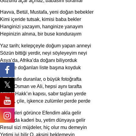
Gözünü açar açmaz, babasını soranlar
Havva, Betül, Mustafa, yeni doğan bebekler
Kimi içeride tutsak, kimisi baba bekler
Hanginizi yazayım, hanginize yanayım
Hepinizin alnına, bir buse kondurayım
Yaz tarih; kelepçeyle doğum yapan anneyi
Sözün bittiği yerdir, neyi söyleyeyim neyi
Asya’da, Afrika’da doğanı biliyorduk
Hapiste doğanları liste başına koyduk
Sadakatle duranlar, o büyük fotoğrafta
Ömer, Osman ve Ali, hepsi aynı tarafta
Burası Hakk’ın kapısı, sabır taşları yerde
Hasret, çile, işkence zulümler perde perde
Bu günleri görünce Efendim akla gelir
O’nun da kaderi bu, yetim dünyaya gelir
Resul sizi müjdeler, hiç olur mu demeyin
Yetimi iyi bilir O, aksini beklemeyin