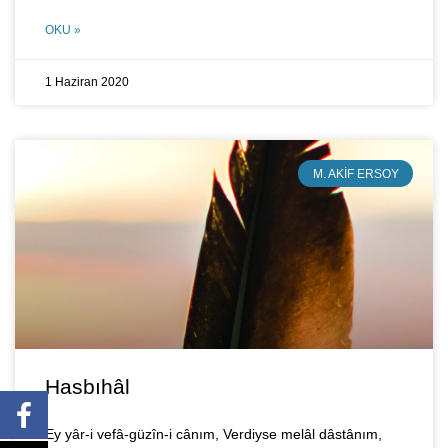
OKU »
1 Haziran 2020
M. AKIF ERSOY
Hasbıhâl
Ey yâr-i vefâ-güzîn-i cânım, Verdiyse melâl dâstânım,