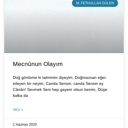
M. FETHULLAH GÜLEN
Mecnȗnun Olayım
Doğ gönlüme ki tatminim diyeyim, Doğmazsan eğer
inleyen bir neyim; Canda Sensin, canda Sensin ey
Cânân! Sevmek Seni hep gayem olsun benim, Düşe
kalka da
OKU »
1 Haziran 2020