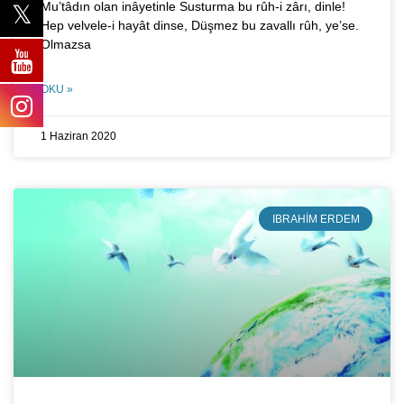
Mu’tâdın olan inâyetinle Susturma bu rûh-i zârı, dinle!
Hep velvele-i hayât dinse, Düşmez bu zavallı rûh, ye’se.
Olmazsa
OKU »
1 Haziran 2020
IBRAHIM ERDEM