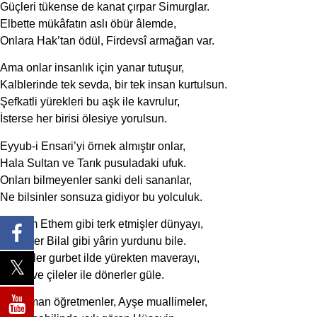
Güçleri tükense de kanat çırpar Simurglar.
Elbette mükâfatın aslı öbür âlemde,
Onlara Hak’tan ödül, Firdevsî armağan var.
Ama onlar insanlık için yanar tutuşur,
Kalblerinde tek sevda, bir tek insan kurtulsun.
Şefkatli yürekleri bu aşk ile kavrulur,
İsterse her birisi ölesiye yorulsun.
Eyyub-i Ensari’yi örnek almıştır onlar,
Hala Sultan ve Tarık pusuladaki ufuk.
Onları bilmeyenler sanki deli sananlar,
Ne bilsinler sonsuza gidiyor bu yolculuk.
İbrahim Ethem gibi terk etmişler dünyayı,
Silmişler Bilal gibi yârin yurdunu bile.
Gözlerler gurbet ilde yürekten maverayı,
Acılar ve çileler ile dönerler güle.
Süleyman öğretmenler, Ayşe muallimeler,