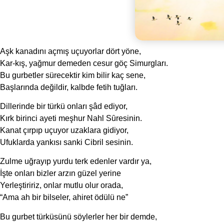
Aşk kanadını açmış uçuyorlar dört yöne,
Kar-kış, yağmur demeden cesur göç Simurgları.
Bu gurbetler sürecektir kim bilir kaç sene,
Başlarında değildir, kalbde fetih tuğları.
Dillerinde bir türkü onları şâd ediyor,
Kırk birinci ayeti meşhur Nahl Sȗresinin.
Kanat çırpıp uçuyor uzaklara gidiyor,
Ufuklarda yankısı sanki Cibril sesinin.
Zulme uğrayıp yurdu terk edenler vardır ya,
İşte onları bizler arzın güzel yerine
Yerleştiririz, onlar mutlu olur orada,
“Ama ah bir bilseler, ahiret ödülü ne”
Bu gurbet türküsünü söylerler her bir demde,