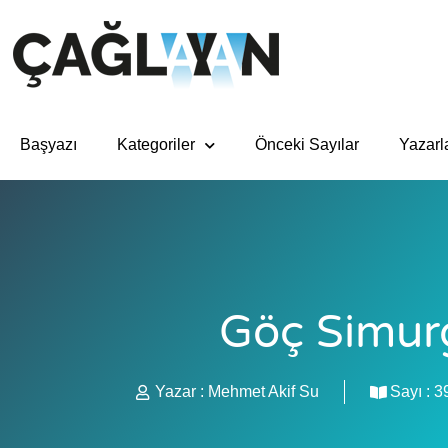
Başyazı
Kategoriler
Önceki Sayılar
Yazarl
Göç Simurg
Yazar :
Mehmet Akif Su
Sayı :
3