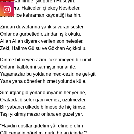
Midilli sahilinde ışık gören Hüseyin.
Sümeyra, Haticeler, çilekeş Nesibeler,
Daha nice kahraman kaydettiği tarihin.
Zindan duvarlarına yankısı vuran sesler,
Onlar da gurbettedir, zindan ışık okulu.
Allah Allah diyerek verilen son nefesler,
Zeki, Halime Gülsu ve Gökhan Açıkkollu.
Dinme bilmeyen azim, tükenmeyen bir ümit,
Onların kalblerini sarmıştır nurlar ile.
Yaşamazlar bu yolda ne med-cezir; ne gel-git,
Yana yana dönerler hizmet yolunda küle.
Simurglar gidiyorlar dünyanın her yerine,
Oralarda ölseler gam yemez, üzülmezler.
Bir yabancı ülkede bilmese de hiç kimse,
Taşı yıkılmış mezar onlara en güzel yer.
“Haydin dostlar gidelim yâr eline erelim
Gül cemalin görelim, nurlu bir an içinde.”*