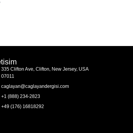
etisim
335 Clifton Ave, Clifton, New Jersey, USA
07011
caglayan@caglayandergisi.com
+1 (888) 234-2823
+49 (176) 16818292