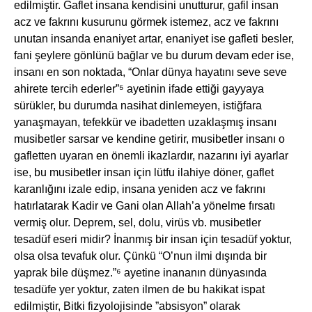
edilmiştir. Gaflet insana kendisini unutturur, gafil insan
acz ve fakrını kusurunu görmek istemez, acz ve fakrını
unutan insanda enaniyet artar, enaniyet ise gafleti besler,
fani şeylere gönlünü bağlar ve bu durum devam eder ise,
insanı en son noktada, “Onlar dünya hayatını seve seve
ahirete tercih ederler”⁵ ayetinin ifade ettiği gayyaya
sürükler, bu durumda nasihat dinlemeyen, istiğfara
yanaşmayan, tefekkür ve ibadetten uzaklaşmış insanı
musibetler sarsar ve kendine getirir, musibetler insanı o
gafletten uyaran en önemli ikazlardır, nazarını iyi ayarlar
ise, bu musibetler insan için lütfu ilahiye döner, gaflet
karanlığını izale edip, insana yeniden acz ve fakrını
hatırlatarak Kadir ve Gani olan Allah’a yönelme fırsatı
vermiş olur. Deprem, sel, dolu, virüs vb. musibetler
tesadüf eseri midir? İnanmış bir insan için tesadüf yoktur,
olsa olsa tevafuk olur. Çünkü “O’nun ilmi dışında bir
yaprak bile düşmez.”⁶ ayetine inananın dünyasında
tesadüfe yer yoktur, zaten ilmen de bu hakikat ispat
edilmiştir, Bitki fizyolojisinde ”absisyon” olarak