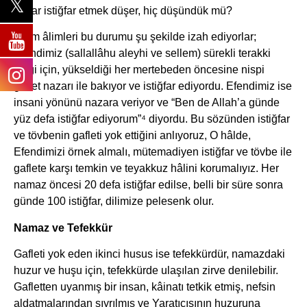
kadar istiğfar etmek düşer, hiç düşündük mü?
İslam âlimleri bu durumu şu şekilde izah ediyorlar;
Efendimiz (sallallâhu aleyhi ve sellem) sürekli terakki
ettiği için, yükseldiği her mertebeden öncesine nispi
gaflet nazarı ile bakıyor ve istiğfar ediyordu. Efendimiz ise
insani yönünü nazara veriyor ve “Ben de Allah’a günde
yüz defa istiğfar ediyorum”⁴ diyordu. Bu sözünden istiğfar
ve tövbenin gafleti yok ettiğini anlıyoruz, O hâlde,
Efendimizi örnek almalı, mütemadiyen istiğfar ve tövbe ile
gaflete karşı temkin ve teyakkuz hâlini korumalıyız. Her
namaz öncesi 20 defa istiğfar edilse, belli bir süre sonra
günde 100 istiğfar, dilimize pelesenk olur.
Namaz ve Tefekkür
Gafleti yok eden ikinci husus ise tefekkürdür, namazdaki
huzur ve huşu için, tefekkürde ulaşılan zirve denilebilir.
Gafletten uyanmış bir insan, kâinatı tetkik etmiş, nefsin
aldatmalarından sıyrılmış ve Yaratıcısının huzuruna