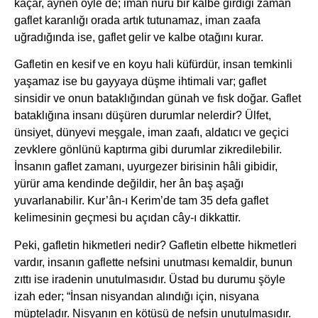
kaçar, aynen öyle de; iman nuru bir kalbe girdiği zaman
gaflet karanlığı orada artık tutunamaz, iman zaafa
uğradığında ise, gaflet gelir ve kalbe otağını kurar.
Gafletin en kesif ve en koyu hali küfürdür, insan temkinli
yaşamaz ise bu gayyaya düşme ihtimali var; gaflet
sinsidir ve onun bataklığından günah ve fısk doğar. Gaflet
bataklığına insanı düşüren durumlar nelerdir? Ülfet,
ünsiyet, dünyevi meşgale, iman zaafı, aldatıcı ve geçici
zevklere gönlünü kaptırma gibi durumlar zikredilebilir.
İnsanın gaflet zamanı, uyurgezer birisinin hâli gibidir,
yürür ama kendinde değildir, her ân baş aşağı
yuvarlanabilir. Kur’ân-ı Kerim’de tam 35 defa gaflet
kelimesinin geçmesi bu açıdan cây-ı dikkattir.
Peki, gafletin hikmetleri nedir? Gafletin elbette hikmetleri
vardır, insanın gaflette nefsini unutması kemaldir, bunun
zıttı ise iradenin unutulmasıdır. Üstad bu durumu şöyle
izah eder; “İnsan nisyandan alındığı için, nisyana
müpteladır. Nisyanın en kötüsü de nefsin unutulmasıdır.