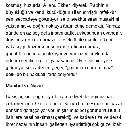
koşmuş, huzurda “Allahu Ekber” diyerek, Rabbinin
büyüklüğü ve kendi küçüklüğünü ilan etmiştir; tefekkür
seni seccadeye götürüyor ise o tefekkür sıratı müstakimi
yakalama ve doğru noktaya ârâm etme demektir. Namaz
günde en az beş defa insanı gaflet uykusundan uyandırır,
-kastımız gerçek namazdır- tefekkür ile marifet ufkunu
yakalayıp, huzurda huşu içinde kılınan namaz,
günahlardan insanı alıkoyar ve namazını böyle edâ
edenin semtine gaflet yanaşamaz. Öyle ise hidayete
giden yol seccadeden geçer, “gözümün nuru namaz”
belki de bu hakikati ifade ediyordur.
Musibet ve Nazar
Bakış açısını doğru ayarlama da diyebileceğimiz nazar
çok önemlidir. On Dördüncü Sözün hatimesinde bu nazar
bahsine genişçe yer verilmiştir, musibet görünümlü lütf-u
ilahilere nasıl bakılması gerektiği ve kadere rıza ve ders-i
ibret nazarının insanı gafletten uyandırdığı çok güzel izah