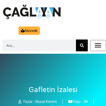
Abonelik
Gafletin İzalesi
Yazar :
Murat Kerem
Sayı :
36