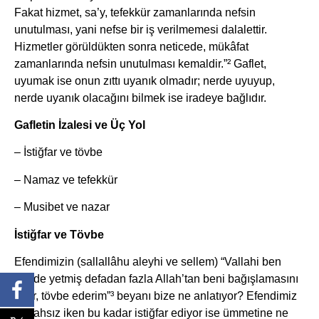
Fakat hizmet, sa’y, tefekkür zamanlarında nefsin
unutulması, yani nefse bir iş verilmemesi dalalettir.
Hizmetler görüldükten sonra neticede, mükâfat
zamanlarında nefsin unutulması kemaldir.”² Gaflet,
uyumak ise onun zıttı uyanık olmadır; nerde uyuyup,
nerde uyanık olacağını bilmek ise iradeye bağlıdır.
Gafletin İzalesi ve Üç Yol
– İstiğfar ve tövbe
– Namaz ve tefekkür
– Musibet ve nazar
İstiğfar ve Tövbe
Efendimizin (sallallâhu aleyhi ve sellem) “Vallahi ben
günde yetmiş defadan fazla Allah’tan beni bağışlamasını
diler, tövbe ederim”³ beyanı bize ne anlatıyor? Efendimiz
günahsız iken bu kadar istiğfar ediyor ise ümmetine ne