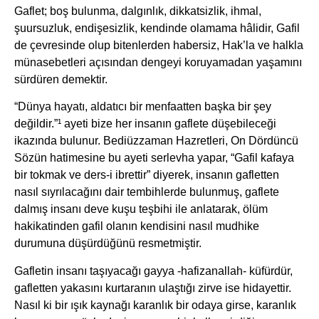
Gaflet; boş bulunma, dalgınlık, dikkatsizlik, ihmal,
şuursuzluk, endişesizlik, kendinde olamama hâlidir, Gafil
de çevresinde olup bitenlerden habersiz, Hak’la ve halkla
münasebetleri açısından dengeyi koruyamadan yaşamını
sürdüren demektir.
“Dünya hayatı, aldatıcı bir menfaatten başka bir şey
değildir.”¹ ayeti bize her insanın gaflete düşebileceği
ikazında bulunur. Bediüzzaman Hazretleri, On Dördüncü
Sözün hatimesine bu ayeti serlevha yapar, “Gafil kafaya
bir tokmak ve ders-i ibrettir” diyerek, insanın gafletten
nasıl sıyrılacağını dair tembihlerde bulunmuş, gaflete
dalmış insanı deve kuşu teşbihi ile anlatarak, ölüm
hakikatinden gafil olanın kendisini nasıl mudhike
durumuna düşürdüğünü resmetmiştir.
Gafletin insanı taşıyacağı gayya -hafizanallah- küfürdür,
gafletten yakasını kurtaranın ulaştığı zirve ise hidayettir.
Nasıl ki bir ışık kaynağı karanlık bir odaya girse, karanlık