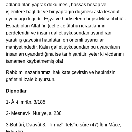
adlandırılan yaprak dökülmesi, hassas hesap ve
işlemlere bağlıdır ve bir yaprağın düşmesi asla tesadüf
oyuncağı değildir. Eşya ve hadiselerin hepsi Müsebbibü’l-
Esbab olan Allah’ın (celle celâluhu) icraatlarının
perdeleridir ve insanı gaflet uykusundan uyandıran,
yaratılış gayesini hatırlatan en önemli uyarıcılar
mahiyetindedir. Kalın gaflet uykusundan bu uyarıcıların
insanları uyandırdığına ise tarih şahittir; yeter ki vicdanını
tamamen kaybetmemiş ola!
Rabbim, nazarlarımızı hakikate çevirsin ve hepimizin
gafletini izale buyursun.
Dipnotlar
1- Âl-i İmrân, 3/185.
2- Mesnevi-i Nuriye, s. 238
3-Buhârî, Daavât 3., Tirmizî, Tefsîru sûre (47) İbni Mâce,
Edeb 57.