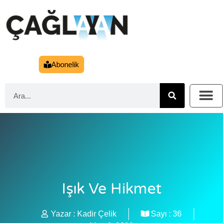
Abonelik
Işık Ve Hikmet
Yazar :
Kadir Çelik
Sayı :
36