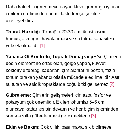
Daha kaliteli, çiğnenmeye dayanıklı ve görünüşü iyi olan
çimlerin üretiminde önemli faktörleri şu şekilde
özetleyebiliriz:
Toprak Hazırlığı:
Toprağın 20-30 cm’lik üst kısmı
humusça zengin, havalanması ve su tutma kapasitesi
yüksek olmalıdır.
[1]
Yabancı Ot Kontrolü, Toprak Drenaj ve pH’sı:
Çimlerin
besin elementine ortak olan, gölge yapan, kuvvetli
kökleriyle toprağı kabartan, çim alanlarını bozan, fazla
tohum bırakan yabancı otlarla mücadele edilmelidir. Aşırı
su tutan ve asidik topraklarda çoğu bitki gelişemez.
[2]
Gübreleme:
Çimlerin gelişmeleri için azot, fosfor ve
potasyum çok önemlidir. Ekilen tohumlar 5–6 cm
oluncaya kadar tesisin devamlı ve her biçim işleminden
sonra azotla gübrelenmesi gerekmektedir.
[3]
Ekim ve Bakım:
Çok yıllık, basılmaya, sık biçilmeye