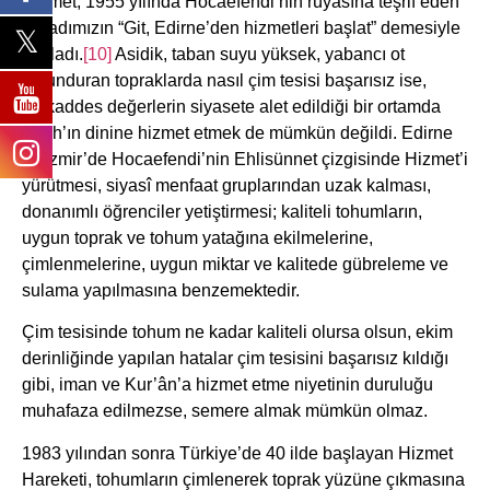
Hizmet, 1955 yılında Hocaefendi’nin rüyasına teşrif eden
Üstadımızın “Git, Edirne’den hizmetleri başlat” demesiyle
başladı.
[10]
Asidik, taban suyu yüksek, yabancı ot
bulunduran topraklarda nasıl çim tesisi başarısız ise,
mukaddes değerlerin siyasete alet edildiği bir ortamda
Allah’ın dinine hizmet etmek de mümkün değildi. Edirne
ve İzmir’de Hocaefendi’nin Ehlisünnet çizgisinde Hizmet’i
yürütmesi, siyasî menfaat gruplarından uzak kalması,
donanımlı öğrenciler yetiştirmesi; kaliteli tohumların,
uygun toprak ve tohum yatağına ekilmelerine,
çimlenmelerine, uygun miktar ve kalitede gübreleme ve
sulama yapılmasına benzemektedir.
Çim tesisinde tohum ne kadar kaliteli olursa olsun, ekim
derinliğinde yapılan hatalar çim tesisini başarısız kıldığı
gibi, iman ve Kur’ân’a hizmet etme niyetinin duruluğu
muhafaza edilmezse, semere almak mümkün olmaz.
1983 yılından sonra Türkiye’de 40 ilde başlayan Hizmet
Hareketi, tohumların çimlenerek toprak yüzüne çıkmasına