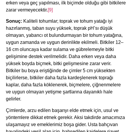
erken veya geç yapılması, ilk biçimde olduğu gibi bitkilere
zarar vermeyecektir.
[9]
Sonuç:
Kaliteli tohumlar; toprak ve tohum yatağı iyi
hazırlanmış, taban suyu yüksek, toprak pH’sı düşük
olmayan, yabancı ot bulundurmayan bir tohum yatağına,
uygun zamanda ve uygun derinlikte ekilmeli. Bitkiler 12–
16 cm oluncaya kadar sulama ve gübrelemeyle bitki
gelişimine destek verilmelidir. Daha erken veya daha
yüksek boyda biçmek, bitki gelişmesine zarar verir.
Bitkiler bu boya eriştiğinde de çimler 5 cm yüksekten
biçilirlerse, bitkiler daha fazla kardeşlenerek toprağı
kaplar, daha fazla köklenerek, biçmelere, çiğnenmelere
ve uygun olmayan yetişme şartlarına dayanıklı hale
gelirler.
Çimlerde, arzu edilen başarıyı elde etmek için, usul ve
yöntemlere dikkat etmek gerekir. Aksi takdirde amacımıza
ulaşamayız ve emeklerimiz boşa gider. Usta bahçıvan
hayalindeki yeşil alan için, bahsedilen kaidelere riayet