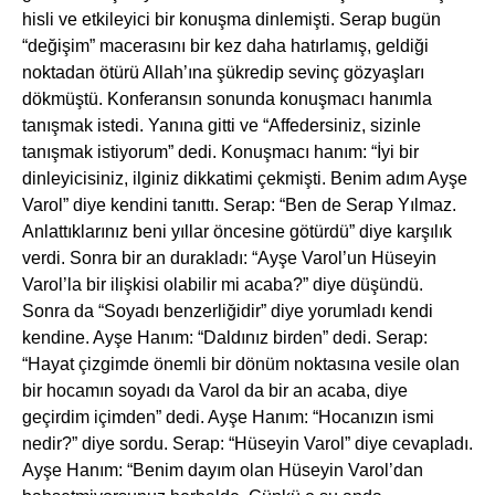
hisli ve etkileyici bir konuşma dinlemişti. Serap bugün
“değişim” macerasını bir kez daha hatırlamış, geldiği
noktadan ötürü Allah’ına şükredip sevinç gözyaşları
dökmüştü. Konferansın sonunda konuşmacı hanımla
tanışmak istedi. Yanına gitti ve “Affedersiniz, sizinle
tanışmak istiyorum” dedi. Konuşmacı hanım: “İyi bir
dinleyicisiniz, ilginiz dikkatimi çekmişti. Benim adım Ayşe
Varol” diye kendini tanıttı. Serap: “Ben de Serap Yılmaz.
Anlattıklarınız beni yıllar öncesine götürdü” diye karşılık
verdi. Sonra bir an durakladı: “Ayşe Varol’un Hüseyin
Varol’la bir ilişkisi olabilir mi acaba?” diye düşündü.
Sonra da “Soyadı benzerliğidir” diye yorumladı kendi
kendine. Ayşe Hanım: “Daldınız birden” dedi. Serap:
“Hayat çizgimde önemli bir dönüm noktasına vesile olan
bir hocamın soyadı da Varol da bir an acaba, diye
geçirdim içimden” dedi. Ayşe Hanım: “Hocanızın ismi
nedir?” diye sordu. Serap: “Hüseyin Varol” diye cevapladı.
Ayşe Hanım: “Benim dayım olan Hüseyin Varol’dan