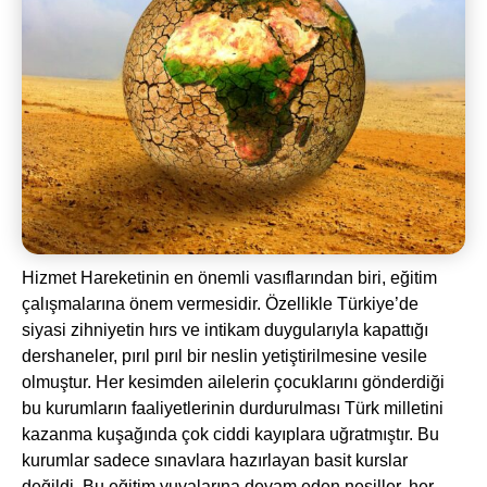
Hizmet Hareketinin en önemli vasıflarından biri, eğitim
çalışmalarına önem vermesidir. Özellikle Türkiye’de
siyasi zihniyetin hırs ve intikam duygularıyla kapattığı
dershaneler, pırıl pırıl bir neslin yetiştirilmesine vesile
olmuştur. Her kesimden ailelerin çocuklarını gönderdiği
bu kurumların faaliyetlerinin durdurulması Türk milletini
kazanma kuşağında çok ciddi kayıplara uğratmıştır. Bu
kurumlar sadece sınavlara hazırlayan basit kurslar
değildi. Bu eğitim yuvalarına devam eden nesiller, her