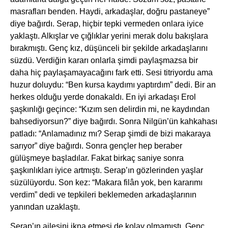
masrafları benden. Haydi, arkadaşlar, doğru pastaneye”
diye bağırdı. Serap, hiçbir tepki vermeden onlara iyice
yaklaştı. Alkışlar ve çığlıklar yerini merak dolu bakışlara
bırakmıştı. Genç kız, düşünceli bir şekilde arkadaşlarını
süzdü. Verdiğin kararı onlarla şimdi paylaşmazsa bir
daha hiç paylaşamayacağını fark etti. Sesi titriyordu ama
huzur doluydu: “Ben kursa kaydımı yaptırdım” dedi. Bir an
herkes olduğu yerde donakaldı. En iyi arkadaşı Erol
şaşkınlığı geçince: “Kızım sen delirdin mi, ne kaydından
bahsediyorsun?” diye bağırdı. Sonra Nilgün’ün kahkahası
patladı: “Anlamadınız mı? Serap şimdi de bizi makaraya
sarıyor” diye bağırdı. Sonra gençler hep beraber
gülüşmeye başladılar. Fakat birkaç saniye sonra
şaşkınlıkları iyice artmıştı. Serap’ın gözlerinden yaşlar
süzülüyordu. Son kez: “Makara filân yok, ben kararımı
verdim” dedi ve tepkileri beklemeden arkadaşlarının
yanından uzaklaştı.
Serap’ın ailesini ikna etmesi de kolay olmamıştı. Genç