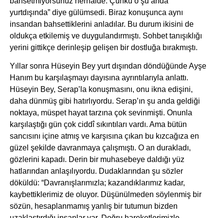
bahsetmiyorsunuz herhalde. Çünkü o şu anda
yurtdışında” diye gülümsedi. Biraz konuşunca aynı
insandan bahsettiklerini anladılar. Bu durum ikisini de
oldukça etkilemiş ve duygulandırmıştı. Sohbet tanışıklığı
yerini gittikçe derinleşip gelişen bir dostluğa bırakmıştı.
Yıllar sonra Hüseyin Bey yurt dışından döndüğünde Ayşe
Hanım bu karşılaşmayı dayısına ayrıntılarıyla anlattı.
Hüseyin Bey, Serap’la konuşmasını, onu ikna edişini,
daha dünmüş gibi hatırlıyordu. Serap’ın şu anda geldiği
noktaya, müspet hayat tarzına çok sevinmişti. Onunla
karşılaştığı gün çok ciddî sıkıntıları vardı. Ama bütün
sancısını içine atmış ve karşısına çıkan bu kızcağıza en
güzel şekilde davranmaya çalışmıştı. O an durakladı,
gözlerini kapadı. Derin bir muhasebeye daldığı yüz
hatlarından anlaşılıyordu. Dudaklarından şu sözler
döküldü: “Davranışlarımızla; kazandıklarımız kadar,
kaybettiklerimiz de oluyor. Düşünülmeden söylenmiş bir
sözün, hesaplanmamış yanlış bir tutumun bizden
uzaklaştırdığı insanlar var. Doğru hareketlerimizle