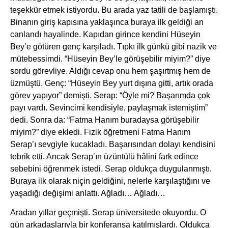
teşekkür etmek istiyordu. Bu arada yaz tatili de başlamıştı.
Binanın giriş kapısına yaklaşınca buraya ilk geldiği an
canlandı hayalinde. Kapıdan girince kendini Hüseyin
Bey’e götüren genç karşıladı. Tıpkı ilk günkü gibi nazik ve
mütebessimdi. “Hüseyin Bey’le görüşebilir miyim?” diye
sordu görevliye. Aldığı cevap onu hem şaşırtmış hem de
üzmüştü. Genç: “Hüseyin Bey yurt dışına gitti, artık orada
görev yapıyor” demişti. Serap: “Öyle mi? Başarımda çok
payı vardı. Sevincimi kendisiyle, paylaşmak istemiştim”
dedi. Sonra da: “Fatma Hanım buradaysa görüşebilir
miyim?” diye ekledi. Fizik öğretmeni Fatma Hanım
Serap’ı sevgiyle kucakladı. Başarısından dolayı kendisini
tebrik etti. Ancak Serap’ın üzüntülü hâlini fark edince
sebebini öğrenmek istedi. Serap oldukça duygulanmıştı.
Buraya ilk olarak niçin geldiğini, nelerle karşılaştığını ve
yaşadığı değişimi anlattı. Ağladı… Ağladı…
Aradan yıllar geçmişti. Serap üniversitede okuyordu. O
gün arkadaşlarıyla bir konferansa katılmışlardı. Oldukça