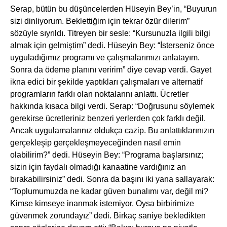
Serap, bütün bu düşüncelerden Hüseyin Bey’in, “Buyurun
sizi dinliyorum. Beklettiğim için tekrar özür dilerim”
sözüyle sıyrıldı. Titreyen bir sesle: “Kursunuzla ilgili bilgi
almak için gelmiştim” dedi. Hüseyin Bey: “İsterseniz önce
uyguladığımız programı ve çalışmalarımızı anlatayım.
Sonra da ödeme planını veririm” diye cevap verdi. Gayet
ikna edici bir şekilde yaptıkları çalışmaları ve alternatif
programların farklı olan noktalarını anlattı. Ücretler
hakkında kısaca bilgi verdi. Serap: “Doğrusunu söylemek
gerekirse ücretleriniz benzeri yerlerden çok farklı değil.
Ancak uygulamalarınız oldukça cazip. Bu anlattıklarınızın
gerçekleşip gerçekleşmeyeceğinden nasıl emin
olabilirim?” dedi. Hüseyin Bey: “Programa başlarsınız;
sizin için faydalı olmadığı kanaatine vardığınız an
bırakabilirsiniz” dedi. Sonra da başını iki yana sallayarak:
“Toplumumuzda ne kadar güven bunalımı var, değil mi?
Kimse kimseye inanmak istemiyor. Oysa birbirimize
güvenmek zorundayız” dedi. Birkaç saniye bekledikten