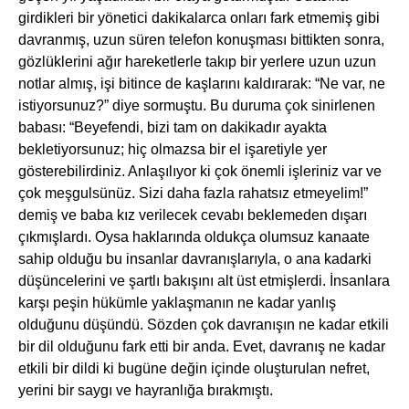
girdikleri bir yönetici dakikalarca onları fark etmemiş gibi
davranmış, uzun süren telefon konuşması bittikten sonra,
gözlüklerini ağır hareketlerle takıp bir yerlere uzun uzun
notlar almış, işi bitince de kaşlarını kaldırarak: “Ne var, ne
istiyorsunuz?” diye sormuştu. Bu duruma çok sinirlenen
babası: “Beyefendi, bizi tam on dakikadır ayakta
bekletiyorsunuz; hiç olmazsa bir el işaretiyle yer
gösterebilirdiniz. Anlaşılıyor ki çok önemli işleriniz var ve
çok meşgulsünüz. Sizi daha fazla rahatsız etmeyelim!”
demiş ve baba kız verilecek cevabı beklemeden dışarı
çıkmışlardı. Oysa haklarında oldukça olumsuz kanaate
sahip olduğu bu insanlar davranışlarıyla, o ana kadarki
düşüncelerini ve şartlı bakışını alt üst etmişlerdi. İnsanlara
karşı peşin hükümle yaklaşmanın ne kadar yanlış
olduğunu düşündü. Sözden çok davranışın ne kadar etkili
bir dil olduğunu fark etti bir anda. Evet, davranış ne kadar
etkili bir dildi ki bugüne değin içinde oluşturulan nefret,
yerini bir saygı ve hayranlığa bırakmıştı.