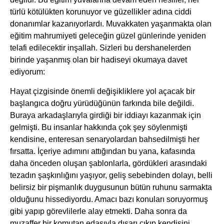
türlü kötülükten korunuyor ve güzellikler adına ciddi
donanımlar kazanıyorlardı. Muvakkaten yaşanmakta olan
eğitim mahrumiyeti geleceğin güzel günlerinde yeniden
telafi edilecektir inşallah. Sizleri bu dershanelerden
birinde yaşanmış olan bir hadiseyi okumaya davet
ediyorum:
Hayat çizgisinde önemli değişikliklere yol açacak bir
başlangıca doğru yürüdüğünün farkında bile değildi.
Buraya arkadaşlarıyla girdiği bir iddiayı kazanmak için
gelmişti. Bu insanlar hakkında çok şey söylenmişti
kendisine, enteresan senaryolardan bahsedilmişti her
fırsatta. İçeriye adımını attığından bu yana, kafasında
daha önceden oluşan şablonlarla, gördükleri arasındaki
tezadın şaşkınlığını yaşıyor, geliş sebebinden dolayı, belli
belirsiz bir pişmanlık duygusunun bütün ruhunu sarmakta
olduğunu hissediyordu. Amacı bazı konuları soruyormuş
gibi yapıp görevlilerle alay etmekti. Daha sonra da
muzaffer bir komutan edasıyla dışarı çıkıp kendisini