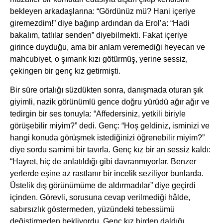
bekleyen arkadaşlarına: “Gördünüz mü? Hani içeriye
giremezdim!” diye bağırıp ardından da Erol’a: “Hadi
bakalım, tatlılar senden” diyebilmekti. Fakat içeriye
girince duyduğu, ama bir anlam veremediği heyecan ve
mahcubiyet, o şımarık kızı götürmüş, yerine sessiz,
çekingen bir genç kız getirmişti.
Bir süre ortalığı süzdükten sonra, danışmada oturan şık
giyimli, nazik görünümlü gence doğru yürüdü ağır ağır ve
tedirgin bir ses tonuyla: “Affedersiniz, yetkili biriyle
görüşebilir miyim?” dedi. Genç: “Hoş geldiniz, isminizi ve
hangi konuda görüşmek istediğinizi öğrenebilir miyim?”
diye sordu samimi bir tavırla. Genç kız bir an sessiz kaldı:
“Hayret, hiç de anlatıldığı gibi davranmıyorlar. Benzer
yerlerde eşine az rastlanır bir incelik seziliyor bunlarda.
Üstelik dış görünümüme de aldırmadılar” diye geçirdi
içinden. Görevli, sorusuna cevap verilmediği hâlde,
sabırsızlık göstermeden, yüzündeki tebessümü
değiştirmeden bekliyordu. Genç kız birden daldığı