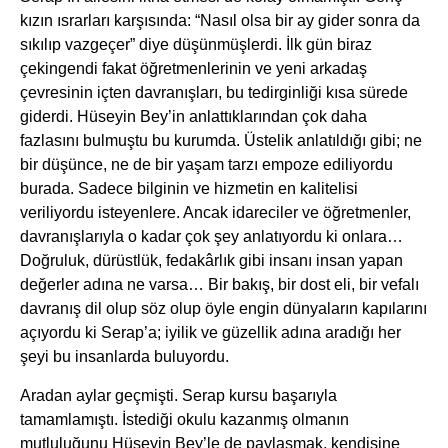
kızın ısrarları karşısında: “Nasıl olsa bir ay gider sonra da
sıkılıp vazgeçer” diye düşünmüşlerdi. İlk gün biraz
çekingendi fakat öğretmenlerinin ve yeni arkadaş
çevresinin içten davranışları, bu tedirginliği kısa sürede
giderdi. Hüseyin Bey’in anlattıklarından çok daha
fazlasını bulmuştu bu kurumda. Üstelik anlatıldığı gibi; ne
bir düşünce, ne de bir yaşam tarzı empoze ediliyordu
burada. Sadece bilginin ve hizmetin en kalitelisi
veriliyordu isteyenlere. Ancak idareciler ve öğretmenler,
davranışlarıyla o kadar çok şey anlatıyordu ki onlara…
Doğruluk, dürüstlük, fedakârlık gibi insanı insan yapan
değerler adına ne varsa… Bir bakış, bir dost eli, bir vefalı
davranış dil olup söz olup öyle engin dünyaların kapılarını
açıyordu ki Serap’a; iyilik ve güzellik adına aradığı her
şeyi bu insanlarda buluyordu.
Aradan aylar geçmişti. Serap kursu başarıyla
tamamlamıştı. İstediği okulu kazanmış olmanın
mutluluğunu Hüseyin Bey’le de paylaşmak, kendisine