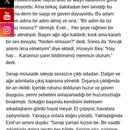
gibi oluyordu. Ama birkaç dakikadan beri tanıdığı bu
insana derin bir saygı ve güven duyuyordu. Bu adam
güven adına bir adım atmış ve ona : “Bir adım da siz
atmaz mısınız?” demişti. Evet… Her şeye rağmen bir
adım atmalıydı. Başını ağır ağır kaldırdı; kısık ama kararlı
bir ses tonuyla: “Neden olmasın?” dedi. Sonra da “Ancak
ailemi ikna etmeliyim” diye ekledi. Hüseyin Bey: “Hay
hay… Kararınızı yarın bildirirseniz memnun olurum.”
dedi.
Serap müsaade isteyip sessizce çıktı odadan. Dalgın ve
ağır adımlarla çıkış kapısına yöneldi. Dışarıya çıktığında
bir an irkildi: İçeride ruhunu dolduran huzur ve güven
duygusu, yerini sebebini anlayamadığı bir huzursuzluğa
bırakmıştı. Sokağın başında kendisini bekleyen
arkadaşlarını gördü hayal meyal. El çırpıyor, havalara
zıplıyorlardı. Yavaşça onlara doğru yürüdü. Yaklaştığında
Erol’un sesini duydu: “Serap yaman kızsın be. Bir saattir
adamlarla dalga geçtin her hâlde. Sözüm söz, pastane