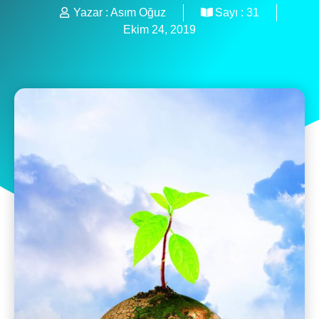
Yazar :
Asım Oğuz
Sayı :
31
Ekim 24, 2019