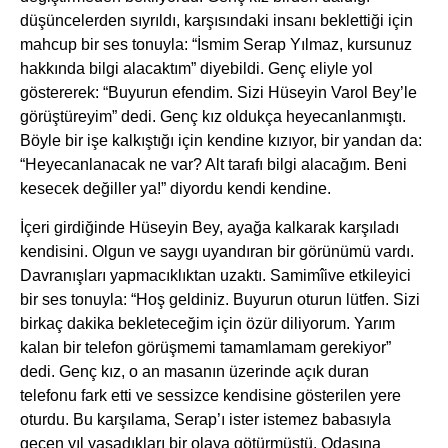
düşüncelerden sıyrıldı, karşısındaki insanı beklettiği için
mahcup bir ses tonuyla: “İsmim Serap Yılmaz, kursunuz
hakkında bilgi alacaktım” diyebildi. Genç eliyle yol
göstererek: “Buyurun efendim. Sizi Hüseyin Varol Bey’le
görüştüreyim” dedi. Genç kız oldukça heyecanlanmıştı.
Böyle bir işe kalkıştığı için kendine kızıyor, bir yandan da:
“Heyecanlanacak ne var? Alt tarafı bilgi alacağım. Beni
kesecek değiller ya!” diyordu kendi kendine.
İçeri girdiğinde Hüseyin Bey, ayağa kalkarak karşıladı
kendisini. Olgun ve saygı uyandıran bir görünümü vardı.
Davranışları yapmacıklıktan uzaktı. Samimîive etkileyici
bir ses tonuyla: “Hoş geldiniz. Buyurun oturun lütfen. Sizi
birkaç dakika bekleteceğim için özür diliyorum. Yarım
kalan bir telefon görüşmemi tamamlamam gerekiyor”
dedi. Genç kız, o an masanın üzerinde açık duran
telefonu fark etti ve sessizce kendisine gösterilen yere
oturdu. Bu karşılama, Serap’ı ister istemez babasıyla
geçen yıl yaşadıkları bir olaya götürmüştü. Odasına