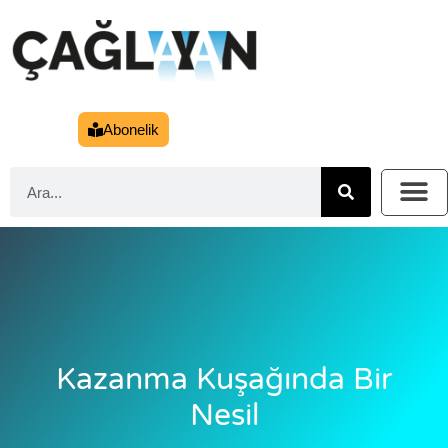
Abonelik
Kazanma Kuşağında Bir
Nesil