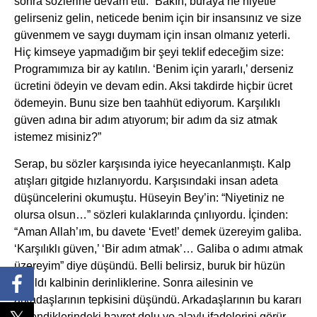
sonra sözlerine devam etti: “Bakın; buraya ne niyetle
gelirseniz gelin, neticede benim için bir insansınız ve size
güvenmem ve saygı duymam için insan olmanız yeterli.
Hiç kimseye yapmadığım bir şeyi teklif edeceğim size:
Programımıza bir ay katılın. ‘Benim için yararlı,’ derseniz
ücretini ödeyin ve devam edin. Aksi takdirde hiçbir ücret
ödemeyin. Bunu size ben taahhüt ediyorum. Karşılıklı
güven adına bir adım atıyorum; bir adım da siz atmak
istemez misiniz?”
Serap, bu sözler karşısında iyice heyecanlanmıştı. Kalp
atışları gitgide hızlanıyordu. Karşısındaki insan adeta
düşüncelerini okumuştu. Hüseyin Bey’in: “Niyetiniz ne
olursa olsun…” sözleri kulaklarında çınlıyordu. İçinden:
“Aman Allah’ım, bu davete ‘Evet!’ demek üzereyim galiba.
‘Karşılıklı güven,’ ‘Bir adım atmak’… Galiba o adımı atmak
üzereyim” diye düşündü. Belli belirsiz, buruk bir hüzün
yayıldı kalbinin derinliklerine. Sonra ailesinin ve
arkadaşlarının tepkisini düşündü. Arkadaşlarının bu kararı
öğrendiklerindeki hayret dolu ve alaylı ifadelerini görür