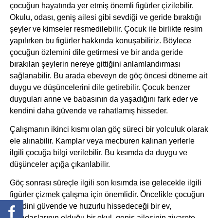
çocuğun hayatında yer etmiş önemli figürler çizilebilir.
Okulu, odası, geniş ailesi gibi sevdiği ve geride bıraktığı
şeyler ve kimseler resmedilebilir. Çocuk ile birlikte resim
yapılırken bu figürler hakkında konuşabiliriz. Böylece
çocuğun özlemini dile getirmesi ve bir anda geride
bırakılan şeylerin nereye gittiğini anlamlandırması
sağlanabilir. Bu arada ebeveyn de göç öncesi döneme ait
duygu ve düşüncelerini dile getirebilir. Çocuk benzer
duyguları anne ve babasının da yaşadığını fark eder ve
kendini daha güvende ve rahatlamış hisseder.
Çalışmanın ikinci kısmı olan göç süreci bir yolculuk olarak
ele alınabilir. Kamplar veya mecburen kalınan yerlerle
ilgili çocuğa bilgi verilebilir. Bu kısımda da duygu ve
düşünceler açığa çıkarılabilir.
Göç sonrası süreçle ilgili son kısımda ise gelecekle ilgili
figürler çizmek çalışma için önemlidir. Öncelikle çocuğun
kendini güvende ve huzurlu hissedeceği bir ev,
arkadaşlarının olduğu bir okul, geniş ailesinin ziyarete