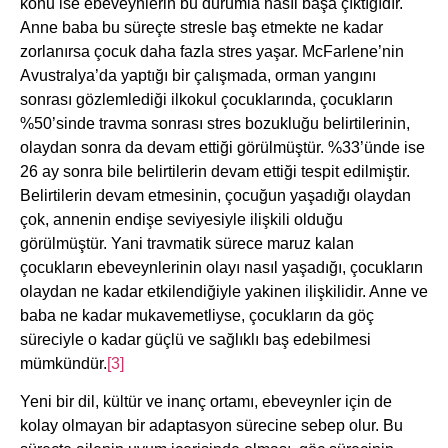
konu ise ebeveynlerin bu durumla nasıl başa çıktığıdır.
Anne baba bu süreçte stresle baş etmekte ne kadar
zorlanırsa çocuk daha fazla stres yaşar. McFarlene’nin
Avustralya’da yaptığı bir çalışmada, orman yangını
sonrası gözlemlediği ilkokul çocuklarında, çocukların
%50’sinde travma sonrası stres bozukluğu belirtilerinin,
olaydan sonra da devam ettiği görülmüştür. %33’ünde ise
26 ay sonra bile belirtilerin devam ettiği tespit edilmiştir.
Belirtilerin devam etmesinin, çocuğun yaşadığı olaydan
çok, annenin endişe seviyesiyle ilişkili olduğu
görülmüştür. Yani travmatik sürece maruz kalan
çocukların ebeveynlerinin olayı nasıl yaşadığı, çocukların
olaydan ne kadar etkilendiğiyle yakinen ilişkilidir. Anne ve
baba ne kadar mukavemetliyse, çocukların da göç
süreciyle o kadar güçlü ve sağlıklı baş edebilmesi
mümkündür.
[3]
Yeni bir dil, kültür ve inanç ortamı, ebeveynler için de
kolay olmayan bir adaptasyon sürecine sebep olur. Bu