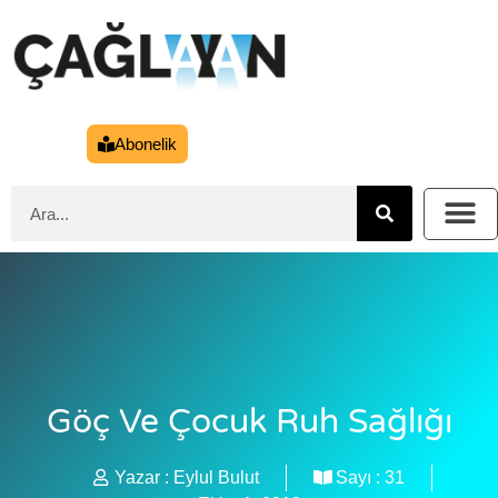
Abonelik
Göç Ve Çocuk Ruh Sağlığı
Yazar :
Eylul Bulut
Sayı :
31