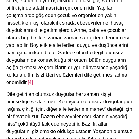
süreçte ailenin uyum içerisinde olması, göç sürecinin
birlik içinde atlatılması için çok önemlidir. Yapılan
çalışmalarda göç eden çocuk ve ergenler en yakın
hissettikleri kişi olarak ilk sırada ebeveynlerine ihtiyaç
duyduklarını dile getirmişlerdir. Anne, baba ve çocuklar
olarak hep birlikte, zaman zaman süreç değerlendirmesi
yapılabilir. Böylelikle aile fertleri duygu ve düşüncelerini
paylaşma imkânı bulur. Sadece olumlu değil olumsuz
duyguların da konuşulduğu bir ortam, bütün duyguların
açığa çıkması ve çocukların duygu dünyasında yaşadığı
korkuları, ümitsizlikleri ve özlemleri dile getirmesi adına
önemlidir.
[4]
Dile getirilen olumsuz duygular her zaman kişiyi
ümitsizliğe sevk etmez. Konuşulan olumsuz duygular gün
ışığına çıktığı için, diğer aile fertlerinin manevî desteği için
bir fırsat oluşur. Bazen ebeveynler çocuklarının yaşadığı
hissî çöküntüyü fark edemeyebilir. Bazı fıtratlar
duygularını gizlemekte oldukça ustadır. Yaşanan olumsuz
durumları dile getirmek istemeyebilir. Aile fertleriyle