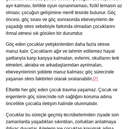
ayrı kalması, birlikte oyun oynanmaması, fizikî temasın az
olması; çocuğun gelişimine menfi tesirde bulunur. Göç
öncesi, göç sırası ve göç sonrasında ebeveynlerin de
yaşadığı stres sebebiyle farkında olmadan çocuklarını
ihmal etmesi sık görülen bir durumdur.
Göç eden çocuklar yetişkinlerden daha fazla strese
maruz kalır. Çocukların ağır ve tahmin edilemez hayat
şartlarıyla karşı karşıya kalmaları, evlerini, okullarını terk
etmeleri, akraba ve arkadaşlarından ayrılmaları,
ebeveynlerinin şiddete maruz kalması; göç sürecinde
yaşanan stres faktörleri olarak sıralanabilir.
[2]
Elbette her göç eden çocuk travma yaşamaz. Çocuk ve
ergenlerin göç sürecinde ruh sağlığını koruma adına
öncelikle çocukla iletişim halinde olunmalıdır.
Çocuklar bu süreçte geçmiş tecrübelerinden ziyade son
zamanlarda yaşadıkları sıkıntıları, zorlukları anlatmaya
ihtiyaç duyarlar. Ailelerin ise çocukları korumak adına