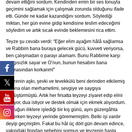
devam ettiğini sordum. Kendinden emin bir ses tonuyla
geçimini sağlamak için çalışmak zorunda olduğunu ifade
etti. Günde ne kadar kazandığını sordum. Söylediği
miktarı, her gün evine gidip kendisine teslim edeceğimi
söyledim ve artık sıcak evinde beklemesini rica ettim.
Teyze şu cevabı verdi: “Eğer elim ayağım hâlâ sağlamsa
ve Rabbim bana buraya gelecek gücü, kuvveti veriyorsa,
ben çalışmadan o parayı alamam. Bunu Rabbime karşı
saygısızlık sayar ve O’nun, bunun hesabını bana
sormasından korkarım!”
Teyzenin aşkı, şevki ve tevekkülü beni derinden etkilemiş
ve ona olan merhametimi, sevgiye ve saygıya
dönüştürmüştü. Artık her fırsatta teyzeyi ziyaret edip elini
öpüyor, dua istiyor ve destek olmak için ekmek alıyordum.
Soğuğun iliklere işlediği bir kış günü, aynı güzergâhta
ilerlerken teyzeyi yerinde görememiştim. Belki işi vardır
deyip geçmiştim. Fakat bu hâl üç dört gün devam edince,
yakındaki fırından sebebini sormuş ve teyzenin hasta