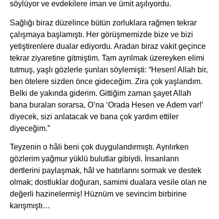
söylüyor ve evdekilere iman ve ümit aşılıyordu.
Sağlığı biraz düzelince bütün zorluklara rağmen tekrar
çalışmaya başlamıştı. Her görüşmemizde bize ve bizi
yetiştirenlere dualar ediyordu. Aradan biraz vakit geçince
tekrar ziyaretine gitmiştim. Tam ayrılmak üzereyken elimi
tutmuş, yaşlı gözlerle şunları söylemişti: “Hesen! Allah bir,
ben ötelere sizden önce gideceğim. Zira çok yaşlandım.
Belki de yakında giderim. Gittiğim zaman şayet Allah
bana buraları sorarsa, O’na ‘Orada Hesen ve Adem var!’
diyecek, sizi anlatacak ve bana çok yardım ettiler
diyeceğim.”
Teyzenin o hâli beni çok duygulandırmıştı. Ayrılırken
gözlerim yağmur yüklü bulutlar gibiydi. İnsanların
dertlerini paylaşmak, hâl ve hatırlarını sormak ve destek
olmak; dostluklar doğuran, samimi dualara vesile olan ne
değerli hazinelermiş! Hüznüm ve sevincim birbirine
karışmıştı…