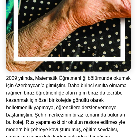
2009 yılında, Matematik Öğretmenliği bölümünde okumak
için Azerbaycan’a gitmiştim. Daha birinci sınıfta olmama
rağmen biraz öğretmenliğe olan ilgim biraz da tecrübe
kazanmak için özel bir kolejde gönüllü olarak
belletmenlik yapmaya, öğrencilere dersler vermeye
başlamıştım. Şehir merkezinin biraz kenarında bulunan
bu kolej, Rus yapımı eski bir okulun restore edilmesiyle
modern bir çehreye kavuşturulmuş, eğitim sevdalısı,
samimi ve sevgi dolu kadrosuyla ideal bir eğitim