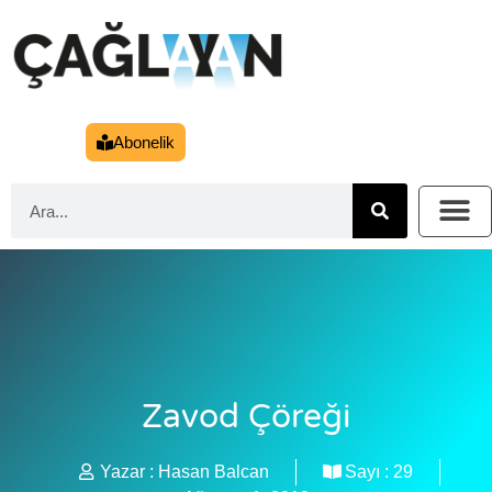
Abonelik
Zavod Çöreği
Yazar :
Hasan Balcan
Sayı :
29