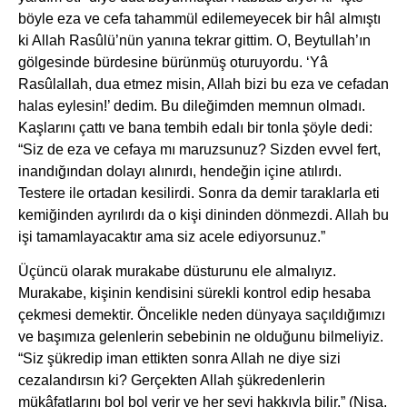
böyle eza ve cefa tahammül edilemeyecek bir hâl almıştı
ki Allah Rasûlü’nün yanına tekrar gittim. O, Beytullah’ın
gölgesinde bürdesine bürünmüş oturuyordu. ‘Yâ
Rasûlallah, dua etmez misin, Allah bizi bu eza ve cefadan
halas eylesin!’ dedim. Bu dileğimden memnun olmadı.
Kaşlarını çattı ve bana tembih edalı bir tonla şöyle dedi:
“Siz de eza ve cefaya mı maruzsunuz? Sizden evvel fert,
inandığından dolayı alınırdı, hendeğin içine atılırdı.
Testere ile ortadan kesilirdi. Sonra da demir taraklarla eti
kemiğinden ayrılırdı da o kişi dininden dönmezdi. Allah bu
işi tamamlayacaktır ama siz acele ediyorsunuz.”
Üçüncü olarak murakabe düsturunu ele almalıyız.
Murakabe, kişinin kendisini sürekli kontrol edip hesaba
çekmesi demektir. Öncelikle neden dünyaya saçıldığımızı
ve başımıza gelenlerin sebebinin ne olduğunu bilmeliyiz.
“Siz şükredip iman ettikten sonra Allah ne diye sizi
cezalandırsın ki? Gerçekten Allah şükredenlerin
mükâfatlarını bol bol verir ve her şeyi hakkıyla bilir.” (Nisa,