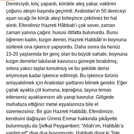
Demirciydi, kılıç yapardı, körükle ateş yakar, vaktinin
çoğunu ateşin başında geçirirdi. Arabistan’ın 50 dereceyi
aşan sıcağı ile körük ateşi birleşince çekilmez bir hal
alırdı. Efendimiz Hazreti Hâbbab’ı çok sever, zaman
zaman yanına çağırır, hususi iltifatta bulunurdu. Bunu
öğrenen kadın, kızgın demiri, Hazreti Habbâb’ın boynuna
sürterek ona işkence yapıyordu. Daha sonra da henüz
15-20 yaşlarında bir genç olan bu büyük sahabi, boynuna
kızgın demirler takılarak kavurucu güneşte bırakılmış,
sırtına yakıcı taşlar konulmuş ve bu şekilde derisi
eriyinceye kadar işkence edilmişti. Bu işkence türünü
anlayabilmek için Arabistan şartlarını bilmek gerekir. Eğer
çıplak ayakla çöl kumuna, toprağına, taşına temas
ederseniz ayaklarınızın altı yanıp kavrulur. Gölgede
muhafaza ettiğiniz metal eşyalarınıza bile el
süremezsiniz. Bir gün Hazreti Habbâb, Efendimize,
kendisini dağlayan Ümmü Enmar hakkında şikâyette
bulunmuştu da Şefkat Peygamberi; “Allah’ım, Habbâb’a
yardım et!” diye dua buyurmuştu. Habbab diyor ki “İşte