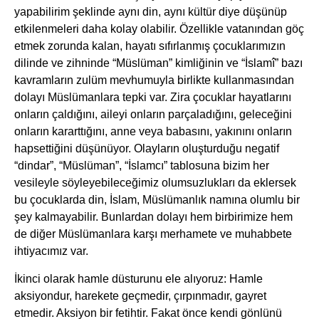
yapabilirim şeklinde aynı din, aynı kültür diye düşünüp
etkilenmeleri daha kolay olabilir. Özellikle vatanından göç
etmek zorunda kalan, hayatı sıfırlanmış çocuklarımızın
dilinde ve zihninde “Müslüman” kimliğinin ve “İslamî” bazı
kavramların zulüm mevhumuyla birlikte kullanmasından
dolayı Müslümanlara tepki var. Zira çocuklar hayatlarını
onların çaldığını, aileyi onların parçaladığını, geleceğini
onların kararttığını, anne veya babasını, yakınını onların
hapsettiğini düşünüyor. Olayların oluşturduğu negatif
“dindar”, “Müslüman”, “İslamcı” tablosuna bizim her
vesileyle söyleyebileceğimiz olumsuzlukları da eklersek
bu çocuklarda din, İslam, Müslümanlık namına olumlu bir
şey kalmayabilir. Bunlardan dolayı hem birbirimize hem
de diğer Müslümanlara karşı merhamete ve muhabbete
ihtiyacımız var.
İkinci olarak hamle düsturunu ele alıyoruz: Hamle
aksiyondur, harekete geçmedir, çırpınmadır, gayret
etmedir. Aksiyon bir fetihtir. Fakat önce kendi gönlünü