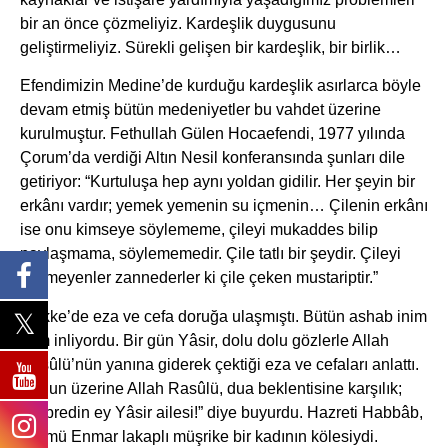
bir an önce çözmeliyiz. Kardeşlik duygusunu
geliştirmeliyiz. Sürekli gelişen bir kardeşlik, bir birlik…
Efendimizin Medine’de kurduğu kardeşlik asırlarca böyle
devam etmiş bütün medeniyetler bu vahdet üzerine
kurulmuştur. Fethullah Gülen Hocaefendi, 1977 yılında
Çorum’da verdiği Altın Nesil konferansında şunları dile
getiriyor: “Kurtuluşa hep aynı yoldan gidilir. Her şeyin bir
erkânı vardır; yemek yemenin su içmenin… Çilenin erkânı
ise onu kimseye söylememe, çileyi mukaddes bilip
paylaşmama, söylememedir. Çile tatlı bir şeydir. Çileyi
çekmeyenler zannederler ki çile çeken mustariptir.”
Mekke’de eza ve cefa doruğa ulaşmıştı. Bütün ashab inim
inim inliyordu. Bir gün Yâsir, dolu dolu gözlerle Allah
Rasûlü’nün yanına giderek çektiği eza ve cefaları anlattı.
Bunun üzerine Allah Rasûlü, dua beklentisine karşılık;
“Sabredin ey Yâsir ailesi!” diye buyurdu. Hazreti Habbâb,
Ümmü Enmar lakaplı müşrike bir kadının kölesiydi.