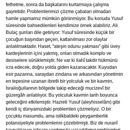
fethetme, sonra da başkalarını kurtarmaya çalışma
gayretidir. Problemlerimizi çözme çabaları olmadan
hamle yapmamız mümkün görünmüyor. Bu konuda Yusuf
sȗresinde bahsedilenleri kendimize örnek alabiliriz. Ali
Bulaç şunları dile getiriyor: Yusuf sȗresinde küçük bir
çocuğun başından geçen, katlanılması zor olaylar
anlatılmaktadır. Haset, “ateşin odunu yakması” gibi üvey
kardeşlerinin içini yakmış, onları olmadık komplo ve
desiselere sürüklemiştir. Ne var ki ilahî takdir hükmünü
icra edecek, doğru yolda giden kazanacaktır. Kuyudan
esir pazarına, saraydan zindana ve arkasından yönetimin
en tepesine uzanan ibretli bir yolculuk ve bir kavmin,
İsrailoğullarının bölgede takip edeceği mucizevî bir
güzergâh anlatılıyor. Bu yolculuk kavmin tarih boyunca
geleceğini etkilemiştir. Hazreti Yusuf (aleyhisselâm) gibi
kendi iç dünyamızdaki problemleri çözmeliyiz. O bir
çocuktu masumdu, ama istikbaldeki peygamberlik
potansiyeliyle problemlerini çözebilmişti. Biz de nuranî
kaynaklar ve istişare yardımıyla yaşadığımız problemleri