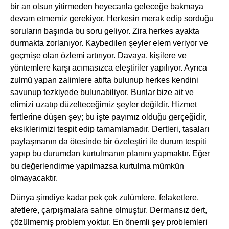
bir an olsun yitirmeden heyecanla geleceğe bakmaya
devam etmemiz gerekiyor. Herkesin merak edip sorduğu
soruların başında bu soru geliyor. Zira herkes ayakta
durmakta zorlanıyor. Kaybedilen şeyler elem veriyor ve
geçmişe olan özlemi artırıyor. Davaya, kişilere ve
yöntemlere karşı acımasızca eleştiriler yapılıyor. Ayrıca
zulmü yapan zalimlere atıfta bulunup herkes kendini
savunup tezkiyede bulunabiliyor. Bunlar bize ait ve
elimizi uzatıp düzelteceğimiz şeyler değildir. Hizmet
fertlerine düşen şey; bu işte payımız olduğu gerçeğidir,
eksiklerimizi tespit edip tamamlamadır. Dertleri, tasaları
paylaşmanın da ötesinde bir özeleştiri ile durum tespiti
yapıp bu durumdan kurtulmanın planını yapmaktır. Eğer
bu değerlendirme yapılmazsa kurtulma mümkün
olmayacaktır.
Dünya şimdiye kadar pek çok zulümlere, felaketlere,
afetlere, çarpışmalara sahne olmuştur. Dermansız dert,
çözülmemiş problem yoktur. En önemli şey problemleri