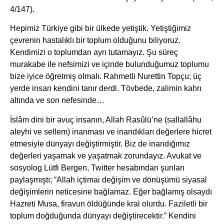
4/147).
Hepimiz Türkiye gibi bir ülkede yetiştik. Yetiştiğimiz
çevrenin hastalıklı bir toplum olduğunu biliyoruz.
Kendimizi o toplumdan ayrı tutamayız. Şu süreç
murakabe ile nefsimizi ve içinde bulunduğumuz toplumu
bize iyice öğretmiş olmalı. Rahmetli Nurettin Topçu; üç
yerde insan kendini tanır derdi. Tövbede, zalimin kahrı
altında ve son nefesinde…
İslâm dini bir avuç insanın, Allah Rasûlü’ne (sallallâhu
aleyhi ve sellem) inanması ve inandıkları değerlere hicret
etmesiyle dünyayı değiştirmiştir. Biz de inandığımız
değerleri yaşamak ve yaşatmak zorundayız. Avukat ve
sosyolog Lütfi Bergen, Twitter hesabından şunları
paylaşmıştı; “Allah içtimai değişim ve dönüşümü siyasal
değişimlerin neticesine bağlamaz. Eğer bağlamış olsaydı
Hazreti Musa, firavun öldüğünde kral olurdu. Faziletli bir
toplum doğduğunda dünyayı değiştirecektir.” Kendini