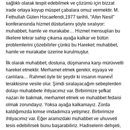
sağlıklı olarak tespit edebilmek ve çözümü için bizzat
irade ortaya koyup müspet çabalara omuz vermektir. M.
Fethullah Gülen Hocaefendi,1977 tarihli, “Altın Nesil”
konferansında hizmet düsturlarını şöyle sıralıyor:
muhabbet, hamle ve murakabe… Hizmet mensupları bu
ilkelere tekrar sahip çıkarsa ayağa kalkar ve bütün
problemlerini çözebilirler çünkü bu Hareket; muhabbet,
hamle ve murakabe üzerine kurulmuştur.
İlk olarak muhabbet; dostuna, düşmanına karşı mürüvvetli
hareket etmektir. Merhamet etmek gerekir, eşyaya ve
canlılara… Rahmet öyle bir şeydir ki insanın manevî
terakkisine vesile olur. Şimdi sıralayacağım sebeplerden
dolayı muhabbete ihtiyacımız var. Birbirimize şefkat
nazarı ile bakmak, merhamet etmek ve muhabbet fedaisi
olmak zorundayız. Yoksa ayağa kalkamayız. Zorda
kaldığımızda kimse imdadımıza yetişmez. Birbirimize
ihtiyacımız var. Eğer aramızdaki muhabbet ve uhuvveti
tesis edebilirsek bunu başarabiliriz. Hadiselerin dehşeti,