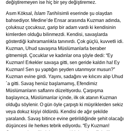
değiştiremeyen ise hiç bir şey değiştiremez.
Asım Köksal,
İslam Tarihi
isimli eserinde şu olaydan
bahsediyor. Medine’de Ensar arasında Kuzman adında,
çoluksuz çocuksuz, garip bir adam vardı ki kendisinin
kimlerden olduğu bilinmezdi. Kendisi, savaşlarda
gösterdiği kahramanlıkla tanınırdı. Çok güçlü, kuvvetli idi.
Kuzman, Uhud savaşına Müslümanlarla beraber
gitmemişti. Çocuklar ve kadınlar ona şöyle dedi: “Ey
Kuzman! Erkekler savaşa gitti, sen geride kaldın ha! Ey
Kuzman! Sen şu yaptığın şeyden utanmıyor musun?”
Kuzman evine girdi. Yayını, sadağını ve kılıcını alıp Uhud
´a gitti. Savaş henüz başlamamış, Efendimiz
Müslümanların saflarını düzeltiyordu. Çarpışma
başlayınca, Müslümanlar içinde, ilk ok atanın Kuzman
olduğu söylenir. O gün öyle çarpıştı ki müşriklerden sekiz
veya dokuz kişiyi öldürdü. Kendisi de ağır şekilde
yaralandı. Savaş bitince evine getirildiğinde şehit olacağı
düşüncesi ile herkes tebrik ediyordu. “Ey Kuzman!