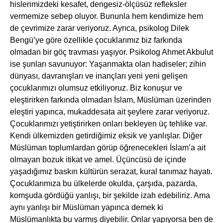
hislerimizdeki kesafet, dengesiz-ölçüsüz refleksler
vermemize sebep oluyor. Bununla hem kendimize hem
de çevrimize zarar veriyoruz. Ayrıca, psikolog Dilek
Bengü’ye göre özellikle çocuklarımız biz farkında
olmadan bir göç travması yaşıyor. Psikolog Ahmet Akbulut
ise şunları savunuyor: Yaşanmakta olan hadiseler; zihin
dünyası, davranışları ve inançları yeni yeni gelişen
çocuklarımızı olumsuz etkiliyoruz. Biz konuşur ve
eleştirirken farkında olmadan İslam, Müslüman üzerinden
eleştiri yapınca, mukaddesata ait şeylere zarar veriyoruz.
Çocuklarımızı yetiştirirken onları bekleyen üç tehlike var.
Kendi ülkemizden getirdiğimiz eksik ve yanlışlar. Diğer
Müslüman toplumlardan görüp öğrenecekleri İslam’a ait
olmayan bozuk itikat ve amel. Üçüncüsü de içinde
yaşadığımız baskın kültürün serazat, kural tanımaz hayatı.
Çocuklarımıza bu ülkelerde okulda, çarşıda, pazarda,
komşuda gördüğü yanlışı, bir şekilde izah edebiliriz. Ama
aynı yanlışı bir Müslüman yapınca demek ki
Müslümanlıkta bu varmış diyebilir. Onlar yapıyorsa ben de