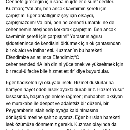
Cennete gireceğin için sana müjdeler olsun!” dediler.
Kuzman; “Vallahi, ben ancak kavmimin şerefi için
çarpıştım! Eğer anlattığınız şey için olsaydı,
çarpışmazdım! Vallahi, ben ne cenneti umarak, ne de
cehennemin ateşinden korkarak çarpıştım! Ben ancak
kavmimin şerefi için çarpıştım!” Yarasının ağrısı
şiddetlenince de kendisini öldürmek için ok çantasından
bir ok aldı ve intihar etti. Kuzman´ın bu hareketi
Efendimize anlatılınca Efendimiz;“O
cehennemdedir!Allah dinini yüceltmek ve yükseltmek için
bir racul-ü facire bile hizmet ettirir” diye buyurdular.
Eğer hadiseleri iyi okuyabilirsek, Hizmet düsturlarına
harfiyen riayet edebilirsek ayakta durabiliriz. Hazret Yusuf
kıssasında, başına gelenlere rağmen; muhabbet, aksiyon
ve murakabe ile despot ve adaletsiz bir düzeni, bir
Peygamberin ıslah edip ayağa kaldırılmasına,
dönüştürülmesine şahit oluyoruz. Eğer bir ıslah hareketi
isek özümüze dönmemiz gerekir. Kuzman olayında da