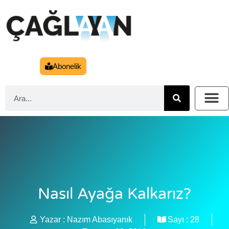
Abonelik
Nasıl Ayağa Kalkarız?
Yazar :
Nazım Abasıyanık
Sayı :
28