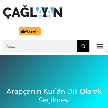
Abonelik
Arapçanın Kur’ân Dili Olarak
Seçilmesi