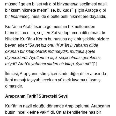
müsadif gelen bi’set yılı gibi bir
zamanın
seçilmesi nasıl
bir kısım hikmete mebnî ise, bu kudsî iş için Arapça gibi
bir
lisanın
seçilmesi de elbette belli hikmetlere dayalıdır.
Kur’ân’ın Arabî lisanla gelmesinin hikmetlerinden
birincisi, bu dilin, seçilen Zat ve toplumun dili olmasıdır.
Nitekim Kur’ân-ı Kerim bu hususu açık bir şekilde bizlere
beyan eder:
“Şayet biz onu (Kur’ân’ı) yabancı dilde
okunan bir kitap olarak indirseydik, mutlaka şöyle
diyeceklerdi: Ayetlerinin açık-seçik olması gerekmez
miydi? Arab’a yabancı dilden bir kitap, öyle mi?”
[1]
İkincisi, Arapçanın süreç içerisinde diğer diller arasında
İlahi mesajı taşıyabilecek en yüksek kıvama ulaşmış
olmasıdır.
Arapçanın Tarihî Süreçteki Seyri
Kur’ân’ın nazil olduğu dönemde Arap toplumu, Arapçanın
bütün inceliklerine vakıf idi. Onlar kendilerine has bir