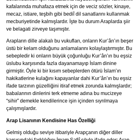
kafalarında muhafaza etmek için de veciz sözler, kinaye,
mecaz, istiare, teşbih gibi bediî dil sanatlarını kullanmak
mecburiyetinde kalmışlardır. İşte bu durum Araplarda şiir
ve belagati zirveye taşımıştır.
Arapların dille alakalı bu vukufları, onların Kur’ân’ın beşer
üstü bir kelam olduğunu anlamalarını kolaylaştırmıştır. Bu
sebepledir ki onların büyük çoğunluğu Kur’ân’ın bu eşsiz
üslubu karşısında fazla dayanamayıp İslam dinine
girmiştir. Öyle ki bir kısım sebeplerden ötürü İslam’ın
hakikatlerine kulağını kapayanlar dahi Kur’ân’ın bu eşsiz
ifade tarzının güzelliğini itiraf etmek zorunda kalmışlardır;
babalarının dinlerini terk etmeme adına bu mucizeye
“sihir” demekle kendilerince işin içinden sıyrılmaya
çalışmışlardır.
Arap Lisanının Kendisine Has Özelliği
Gelmiş olduğu seviye itibariyle Arapçanın diğer diller
karşısındaki farklılığını İmam Şafiî şöyle ifade eder: Arap