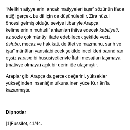
“Melikin atiyyelerini ancak matiyyeleri taşır” sözünün ifade
ettiği gerçek, bu dil için de düşünülebilir. Zira nüzul
öncesi gelmiş olduğu seviye itibariyle Arapça,
kelimelerinin muhtelif anlamları ihtiva edecek
kabiliyeti
,
az sözle çok mânâyı ifade edebilecek şekilde veciz
üslubu
, mecaz ve hakikati, delâlet ve mazmunu, sarih ve
işarî mânâları yansıtabilecek şekilde incelikleri barındıran
eşsiz
yapısı
gibi hususiyetleriyle İlahi mesajları taşımaya
(matiyye olmaya) açık bir derinliğe ulaşmıştır.
Araplar gibi Arapça da gerçek değerini, yüksekler
yükseğinden insanlığın ufkuna inen yüce Kur’ân’la
kazanmıştır.
Dipnotlar
[1]Fussilet, 41/44.