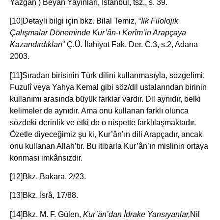
Yazgan ) Beyan Yayınları, İstanbul, tsz., s. 39.
[10]Detaylı bilgi için bkz. Bilal Temiz, “
İlk Filolojik
Çalışmalar Döneminde Kur’ân-ı Kerîm’in Arapçaya
Kazandırdıkları
” Ç.Ü. İlahiyat Fak. Der. C.3, s.2, Adana
2003.
[11]Sıradan birisinin Türk dilini kullanmasıyla, sözgelimi,
Fuzulî veya Yahya Kemal gibi söz/dil ustalarından birinin
kullanımı arasında büyük farklar vardır. Dil aynıdır, belki
kelimeler de aynıdır. Ama onu kullanan farklı olunca
sözdeki derinlik ve etki de o nispette farklılaşmaktadır.
Özetle diyeceğimiz şu ki, Kur’ân’ın dili Arapçadır, ancak
onu kullanan Allah’tır. Bu itibarla Kur’ân’ın mislinin ortaya
konması imkânsızdır.
[12]Bkz. Bakara, 2/23.
[13]Bkz. İsrâ, 17/88.
[14]Bkz. M. F. Gülen,
Kur’ân’dan İdrake Yansıyanlar,
Nil