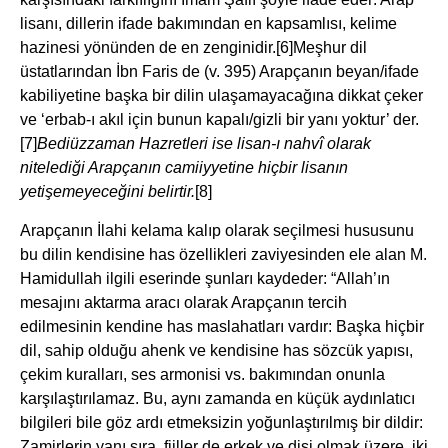
lisanı, dillerin ifade bakımından en kapsamlısı, kelime
hazinesi yönünden de en zenginidir.
[6]Meşhur dil
üstatlarından İbn Faris de (v. 395) Arapçanın beyan/ifade
kabiliyetine başka bir dilin ulaşamayacağına dikkat çeker
ve ‘erbab-ı akıl için bunun kapalı/gizli bir yanı yoktur’ der.
[7]
Bediüzzaman Hazretleri ise lisan-ı nahvî olarak
nitelediği Arapçanın camiiyyetine hiçbir lisanın
yetişemeyeceğini belirtir.
[8]
Arapçanın İlahi kelama kalıp olarak seçilmesi hususunu
bu dilin kendisine has özellikleri zaviyesinden ele alan M.
Hamidullah ilgili eserinde şunları kaydeder: “Allah’ın
mesajını aktarma aracı olarak Arapçanın tercih
edilmesinin kendine has maslahatları vardır: Başka hiçbir
dil, sahip olduğu ahenk ve kendisine has sözcük yapısı,
çekim kuralları, ses armonisi vs. bakımından onunla
karşılaştırılamaz. Bu, aynı zamanda en küçük aydınlatıcı
bilgileri bile göz ardı etmeksizin yoğunlaştırılmış bir dildir:
Zamirlerin yanı sıra, fiiller de erkek ve dişi olmak üzere, iki