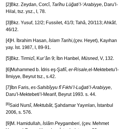
[2]Bkz. Zeydan, Corcî,
Tarîhu Lüğati’l-‘Arabiyye
, Daru’l-
Hilal, tsz. ysz., I, 78.
[3]Bkz. Yusuf, 12/2; Fussilet, 41/3; Tahâ, 20/113; Ahkâf,
46/12.
[4]H. İbrahim Hasan,
İslam Tarihi,
(çev. Heyet), Kayıhan
yay. İst. 1987, I, 89-91.
[5]Bkz. Tirmizî, Kur’ân 9; İbn Hanbel,
Müsned
, V, 132.
[6]Muhammed b. İdris eş-Şafiî,
er-Risale,
el-Mektebetu’l-
İlmiyye, Beyrut tsz., s.42.
[7]İbn Faris,
es-Sahibîyyu fî Fıkhi’l-Luğati’l-Arabiyye
,
Daru’l-Mektebeti’l-Mearif, Beyrut 1993. s. 44.
[8]
Said Nursî,
Mektubât
, Şahdamar Yayınları, İstanbul
2006, s. 576.
[9]M. Hamidullah,
İslâm Peygamberi
, (çev. Mehmet