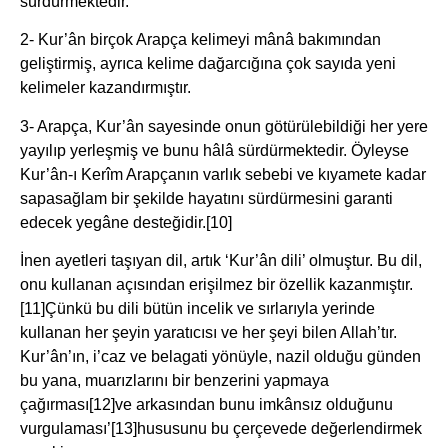
sürdürmektedir.
2- Kur’ân birçok Arapça kelimeyi mânâ bakımından
geliştirmiş, ayrıca kelime dağarcığına çok sayıda yeni
kelimeler kazandırmıştır.
3- Arapça, Kur’ân sayesinde onun götürülebildiği her yere
yayılıp yerleşmiş ve bunu hâlâ sürdürmektedir. Öyleyse
Kur’ân-ı Kerîm Arapçanın varlık sebebi ve kıyamete kadar
sapasağlam bir şekilde hayatını sürdürmesini garanti
edecek yegâne desteğidir.
[10]
İnen ayetleri taşıyan dil, artık ‘Kur’ân dili’ olmuştur. Bu dil,
onu kullanan açısından erişilmez bir özellik kazanmıştır.
[11]Çünkü bu dili bütün incelik ve sırlarıyla yerinde
kullanan her şeyin yaratıcısı ve her şeyi bilen Allah’tır.
Kur’ân’ın, i’caz ve belagati yönüyle, nazil olduğu günden
bu yana, muarızlarını bir benzerini yapmaya
çağırması
[12]ve arkasından bunu imkânsız olduğunu
vurgulaması’
[13]hususunu bu çerçevede değerlendirmek