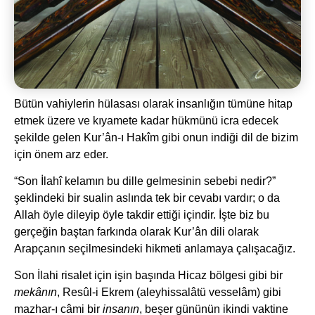
Bütün vahiylerin hülasası olarak insanlığın tümüne hitap
etmek üzere ve kıyamete kadar hükmünü icra edecek
şekilde gelen Kur’ân-ı Hakîm gibi onun indiği dil de bizim
için önem arz eder.
“Son İlahî kelamın bu dille gelmesinin sebebi nedir?”
şeklindeki bir sualin aslında tek bir cevabı vardır; o da
Allah öyle dileyip öyle takdir ettiği içindir. İşte biz bu
gerçeğin baştan farkında olarak Kur’ân dili olarak
Arapçanın seçilmesindeki hikmeti anlamaya çalışacağız.
Son İlahi risalet için işin başında Hicaz bölgesi gibi bir
mekânın
, Resûl-i Ekrem (aleyhissalâtü vesselâm) gibi
mazhar-ı câmi bir
insanın
, beşer gününün ikindi vaktine