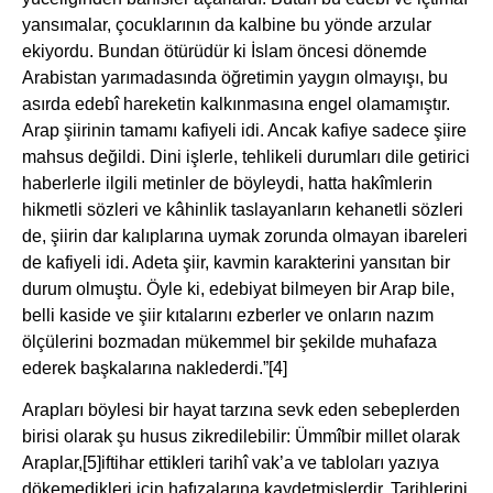
yansımalar, çocuklarının da kalbine bu yönde arzular
ekiyordu. Bundan ötürüdür ki İslam öncesi dönemde
Arabistan yarımadasında öğretimin yaygın olmayışı, bu
asırda edebî hareketin kalkınmasına engel olamamıştır.
Arap şiirinin tamamı kafiyeli idi. Ancak kafiye sadece şiire
mahsus değildi. Dini işlerle, tehlikeli durumları dile getirici
haberlerle ilgili metinler de böyleydi, hatta hakîmlerin
hikmetli sözleri ve kâhinlik taslayanların kehanetli sözleri
de, şiirin dar kalıplarına uymak zorunda olmayan ibareleri
de kafiyeli idi. Adeta şiir, kavmin karakterini yansıtan bir
durum olmuştu. Öyle ki, edebiyat bilmeyen bir Arap bile,
belli kaside ve şiir kıtalarını ezberler ve onların nazım
ölçülerini bozmadan mükemmel bir şekilde muhafaza
ederek başkalarına naklederdi.”
[4]
Arapları böylesi bir hayat tarzına sevk eden sebeplerden
birisi olarak şu husus zikredilebilir: Ümmîbir millet olarak
Araplar,
[5]iftihar ettikleri tarihî vak’a ve tabloları yazıya
dökemedikleri için hafızalarına kaydetmişlerdir. Tarihlerini