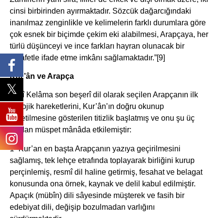
cinsi birbirinden ayırmaktadır. Sözcük dağarcığındaki
inanılmaz zenginlikle ve kelimelerin farklı durumlara göre
çok esnek bir biçimde çekim eki alabilmesi, Arapçaya, her
türlü düşünceyi ve ince farkları hayran olunacak bir
zarafetle ifade etme imkânı sağlamaktadır.”
[9]
Kur’ân ve Arapça
İlâhî Kelâma son beşerî dil olarak seçilen Arapçanın ilk
filolojik hare­ketlerini, Kur’ân’ın doğru okunup
öğretilmesine gösterilen titizlik başlatmış ve onu şu üç
açıdan müspet mânâda etkilemiştir:
1- Kur’an en başta Arapçanın yazıya geçirilmesini
sağlamış, tek lehçe etrafında toplayarak birliğini kurup
perçinlemiş, resmî dil haline getirmiş, fesahat ve belagat
konusunda ona örnek, kaynak ve delil kabul edilmiştir.
Apaçık (mübîn) dili sâyesinde müşterek ve fasih bir
edebiyat dili, değişip bozulmadan varlığını