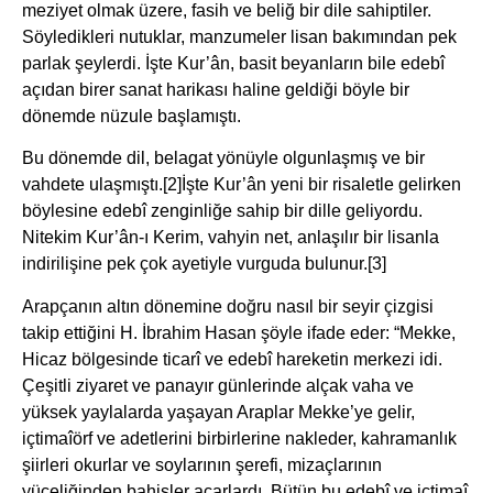
meziyet olmak üzere, fasih ve beliğ bir dile sahiptiler.
Söyledikleri nutuklar, manzumeler lisan bakımından pek
parlak şeylerdi. İşte Kur’ân, basit beyanların bile edebî
açıdan birer sanat harikası haline geldiği böyle bir
dönemde nüzule başlamıştı.
Bu dönemde dil, belagat yönüyle olgunlaşmış ve bir
vahdete ulaşmıştı.
[2]İşte Kur’ân yeni bir risaletle gelirken
böylesine edebî zenginliğe sahip bir dille geliyordu.
Nitekim Kur’ân-ı Kerim, vahyin net, anlaşılır bir lisanla
indirilişine pek çok ayetiyle vurguda bulunur.
[3]
Arapçanın altın dönemine doğru nasıl bir seyir çizgisi
takip ettiğini H. İbrahim Hasan şöyle ifade eder: “Mekke,
Hicaz bölgesinde ticarî ve edebî hareketin merkezi idi.
Çeşitli ziyaret ve panayır günlerinde alçak vaha ve
yüksek yaylalarda yaşayan Araplar Mekke’ye gelir,
içtimaîörf ve adetlerini birbirlerine nakleder, kahramanlık
şiirleri okurlar ve soylarının şerefi, mizaçlarının
yüceliğinden bahisler açarlardı. Bütün bu edebî ve içtimaî