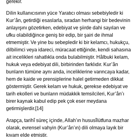
gerekir.
Dilin kullanıcısının yüce Yaratıcı olması sebebiyledir ki
Kur’ân, getirdiği esaslarla, sıradan herhangi bir bedevinin
anlayışını gözetirken, edebiyat ve şiirde dahi sayılan ve
ufku olabildiğince geniş bir edip, bir şairi de ihmal
etmemiştir. Ve yine bu sebepledir ki bir kelamcı, hukukçu,
dilbilimci veya idareci, müracaat ettiğinde, kendi sahasına
ait incelikleri rahatlıkla onda bulabilmiştir. Hâlbuki kelam,
hukuk veya edebiyat dili, birbirinden farklıdır. Kur’ân
bunların tümüne aynı anda, inceliklerine varıncaya kadar,
hem de kaide ve prensiplerine halel getirmeden dikkat
göstermiştir. Gerek kelam ve hukuk, gerekse edebiyat ve
tarih ekolleri ve bunların müdakkik temsilcileri, Kur’ân’ı
birer kaynak kabul edip pek çok eser meydana
getirmişlerdir.
[14]
Arapça, tarihî süreç içinde, Allah’ın hususîlütfuna mazhar
olarak, evrensel vahyin (Kur’ân’ın) dili olmaya layık bir
kıvam elde etmiştir.