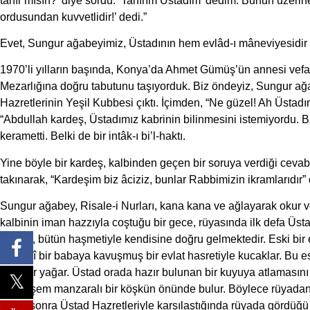
tanır mısın?’ diye sordu. ‘Tanırım Üstadım’ dedim. Bunun üzerin
ordusundan kuvvetlidir!’ dedi.”
Evet, Sungur ağabeyimiz, Üstadının hem evlâd-ı mâneviyesidir
1970’li yılların başında, Konya’da Ahmet Gümüş’ün annesi vefa
Mezarlığına doğru tabutunu taşıyorduk. Biz öndeyiz, Sungur a
Hazretlerinin Yeşil Kubbesi çıktı. İçimden, “Ne güzel! Ah Üstadı
“Abdullah kardeş, Üstadımız kabrinin bilinmesini istemiyordu. Bi
kerametti. Belki de bir intâk-ı bi’l-haktı.
Yine böyle bir kardeş, kalbinden geçen bir soruya verdiği cevab
takınarak, “Kardeşim biz âciziz, bunlar Rabbimizin ikramlarıdır” 
Sungur ağabey, Risale-i Nurları, kana kana ve ağlayarak okur ve
kalbinin iman hazzıyla coştuğu bir gece, rüyasında ilk defa Üsta
haliyle, bütün haşmetiyle kendisine doğru gelmektedir. Eski bir
manevî bir babaya kavuşmuş bir evlat hasretiyle kucaklar. Bu e
yağmur yağar. Üstad orada hazır bulunan bir kuyuya atlamasını 
muhteşem manzaralı bir köşkün önünde bulur. Böylece rüyadan u
Daha sonra Üstad Hazretleriyle karşılaştığında rüyada gördüğü