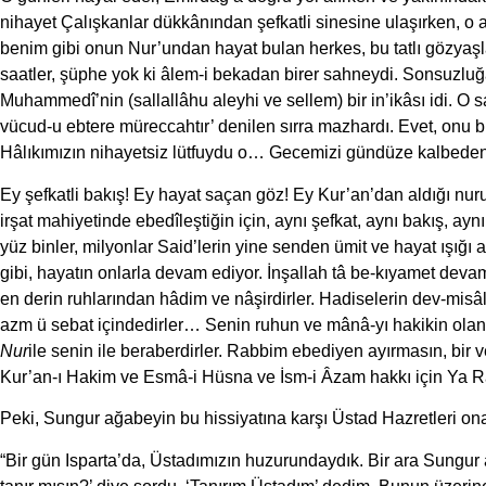
nihayet Çalışkanlar dükkânından şefkatli sinesine ulaşırken, o
benim gibi onun Nur’undan hayat bulan herkes, bu tatlı gözyaşl
saatler, şüphe yok ki âlem-i bekadan birer sahneydi. Sonsuzlu
Muhammedî’nin (sallallâhu aleyhi ve sellem) bir in’ikâsı idi. O 
vücud-u ebtere müreccahtır’ denilen sırra mazhardı. Evet, onu b
Hâlıkımızın nihayetsiz lütfuydu o… Gecemizi gündüze kalbeden b
Ey şefkatli bakış! Ey hayat saçan göz! Ey Kur’an’dan aldığı nuru
irşat mahiyetinde ebedîleştiğin için, aynı şefkat, aynı bakış, 
yüz binler, milyonlar Said’lerin yine senden ümit ve hayat ış
gibi, hayatın onlarla devam ediyor. İnşallah tâ be-kıyamet deva
en derin ruhlarından hâdim ve nâşirdirler. Hadiselerin dev-mis
azm ü sebat içindedirler… Senin ruhun ve mânâ-yı hakikin olan 
Nur
ile senin ile beraberdirler. Rabbim ebediyen ayırmasın, bir v
Kur’an-ı Hakim ve Esmâ-i Hüsna ve İsm-i Âzam hakkı için Ya R
Peki, Sungur ağabeyin bu hissiyatına karşı Üstad Hazretleri on
“Bir gün Isparta’da, Üstadımızın huzurundaydık. Bir ara Sungur