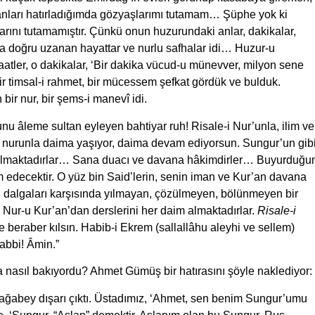
 anları hatırladığımda gözyaşlarımı tutamam… Şüphe yok ki
arını tutamamıştır. Çünkü onun huzurundaki anlar, dakikalar,
ğa doğru uzanan hayattar ve nurlu safhalar idi… Huzur-u
saatler, o dakikalar, ‘Bir dakika vücud-u münevver, milyon sene
ir timsal-i rahmet, bir mücessem şefkat gördük ve bulduk.
ir nur, bir şems-i manevî idi.
nu âleme sultan eyleyen bahtiyar ruh! Risale-i Nur’unla, ilim ve
aynı nurunla daima yaşıyor, daima devam ediyorsun. Sungur’un gib
ığı almaktadırlar… Sana duacı ve davana hâkimdirler… Buyurduğu
m edecektir. O yüz bin Said’lerin, senin iman ve Kur’an davana
âl dalgaları karşısında yılmayan, çözülmeyen, bölünmeyen bir
Nur-u Kur’an’dan derslerini her daim almaktadırlar.
Risale-i
e beraber kılsın. Habib-i Ekrem (sallallâhu aleyhi ve sellem)
abbi! Âmin.”
a nasıl bakıyordu? Ahmet Gümüş bir hatırasını şöyle naklediyor:
 ağabey dışarı çıktı. Üstadımız, ‘Ahmet, sen benim Sungur’umu