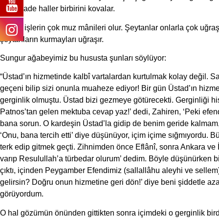
harikulade haller birbirini kovalar.
Hayırlı işlerin çok muz mânileri olur. Şeytanlar onlarla çok uğra
şeytanların kurmayları uğraşır.
Sungur ağabeyimiz bu hususta şunları söylüyor:
“Üstad’ın hizmetinde kalbî vartalardan kurtulmak kolay değil. S
geçeni bilip sizi onunla muaheze ediyor! Bir gün Üstad’ın hizm
gerginlik olmuştu. Üstad bizi gezmeye götürecekti. Gerginliği hi
Patnos’tan gelen mektuba cevap yaz!’ dedi, Zahiren, ‘Peki efend
bana sorun. O kardeşin Üstad’la gidip de benim geride kalmam, g
‘Onu, bana tercih etti’ diye düşünüyor, içim içime sığmıyordu. B
terk edip gitmek geçti. Zihnimden önce Eflânî, sonra Ankara ve 
varıp Resulullah’a türbedar olurum’ dedim. Böyle düşünürken bi
çıktı, içinden Peygamber Efendimiz (sallallâhu aleyhi ve selle
gelirsin? Doğru onun hizmetine geri dön!’ diye beni şiddetle aza
görüyordum.
O hal gözümün önünden gittikten sonra içimdeki o gerginlik bird