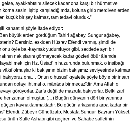
 gelse, ayakkabısını silecek kadar ona karşı bir hürmet ve
orna sesini işitip karşıladığımda, koluna girip merdivenlerden
 en küçük bir şey kalmaz, tam tedavi olurduk.”
i kanaatini şöyle ifade ediyor:
ar. Ben büyüklerden gördüğüm Tahirî ağabey, Sungur ağabey,
sterin? Dersiniz, eskiden Hüsrev Efendi varmış, şimdi de
m onu öyle bal-kaymak yudumluyor gibi, secdede ayrı bir
ı halının nakışlarını görmeyecek kadar gözleri öbür âlemde,
alayabilmek için Hz. Üstad’ın huzurunda bulunmak, o insibağı
e vâkıf olmuşlar ki bakışının bizim bakışımız seviyesinde kalmas
ibi bakıyoruz ona… Onun o hususî kıyafetle şöyle böyle bir insan
undan dolayı ihtimal o, mânâda bir mecazîdir. Ama Allah o
vayı görüyorlar. Zarfa değil de mazrufa bakıyorlar. Belki zarf
rme her zaman olmuştur. (…) Bugün dünyanın dört bir yanında
ç) güçten kaynaklanmaktadır. Bu gücün arkasında arpa kadar bir
usî Efendi, Zübeyir Gündüzalp, Mustafa Sungur, Bayram Yüksel
Resulünün Suffe Ashabı gibi geçiren ve Sahabe saffetinin