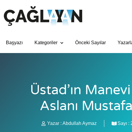
Başyazı
Kategoriler
Önceki Sayılar
Yazarl
Üstad’ın Manevi
Aslanı Mustaf
Yazar :
Abdullah Aymaz
Sayı :