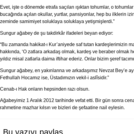
Evet, işte o dönemde etrafa saçılan ışıktan tohumlar, o tohuml
bucağında açılan okullar, yurtlar, pansiyonlar, hep bu ilklerin i
zeminde samimiyet soluklaya soluklaya yetişmişlerdi.”
Sungur ağabey de şu takdirkâr ifadeleri beyan ediyor:
“Bu zamanda hakikat-ı Kur’aniyede saf tutan kardeşlerimizin m
hakkında, ‘O zatlara arkadaş olmak, kardeş ve beraber olmak hepi
yıldız misal zatlarla daima iftihar ederiz. Onlar bizim şeref tacımı
Sungur ağabey, en yakınlarına ve arkadaşımız Nevzat Bey’e ayne
Fethullah Hocamız ise, Üstadımızın vekil-i aslîsidir.”
Cenab-ı Hak onların hepsinden razı olsun.
Ağabeyimiz 1 Aralık 2012 tarihinde vefat etti. Bir gün sonra c
rahmetine mazhar kılsın ve bizleri de şefaatine nail eylesin.
Bu yazıyı paylaş