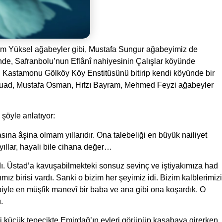
m Yüksel ağabeyler gibi, Mustafa Sungur ağabeyimiz de
inde, Safranbolu’nun Eflânî nahiyesinin Çalışlar köyünde
 Kastamonu Gölköy Köy Enstitüsünü bitirip kendi köyünde bir
Fuad, Mustafa Osman, Hıfzı Bayram, Mehmed Feyzi ağabeyler
şöyle anlatıyor:
ına âşina olmam yıllarıdır. Ona talebeliği en büyük nailiyet
o yıllar, hayali bile cihana değer…
. Üstad’a kavuşabilmekteki sonsuz sevinç ve iştiyakımıza had
ız birisi vardı. Sanki o bizim her şeyimiz idi. Bizim kalblerimizi
yle en müşfik manevî bir baba ve ana gibi ona koşardık. O
.
ki küçük tepecikte Emirdağ’ın evleri görünüp kasabaya girerken,