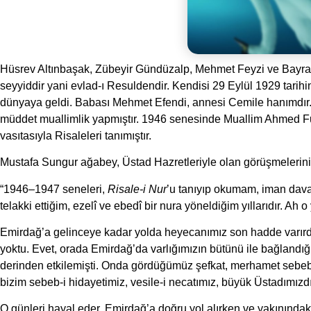
Hüsrev Altınbaşak, Zübeyir Gündüzalp, Mehmet Feyzi ve Bayra
seyyiddir yani evlad-ı Resuldendir. Kendisi 29 Eylül 1929 tarih
dünyaya geldi. Babası Mehmet Efendi, annesi Cemile hanımdır.
müddet muallimlik yapmıştır. 1946 senesinde Muallim Ahmed 
vasıtasıyla Risaleleri tanımıştır.
Mustafa Sungur ağabey, Üstad Hazretleriyle olan görüşmelerini 
“1946–1947 seneleri,
Risale-i Nur
’u tanıyıp okumam, iman davas
telakki ettiğim, ezelî ve ebedî bir nura yöneldiğim yıllarıdır. Ah 
Emirdağ’a gelinceye kadar yolda heyecanımız son hadde varırdı
yoktu. Evet, orada Emirdağ’da varlığımızın bütünü ile bağlandığım
derinden etkilemişti. Onda gördüğümüz şefkat, merhamet sebebi
bizim sebeb-i hidayetimiz, vesile-i necatımız, büyük Üstadımızdı
O günleri hayal eder, Emirdağ’a doğru yol alırken ve yakınında