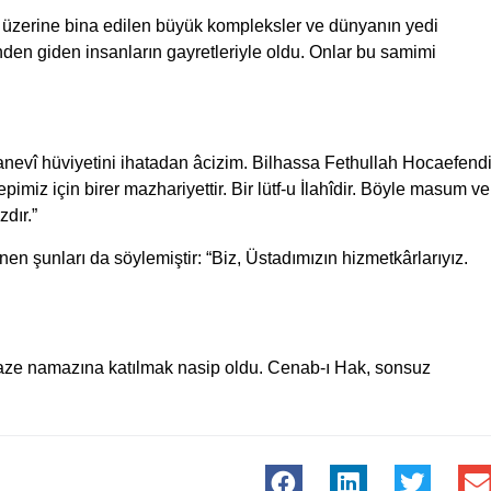
ar üzerine bina edilen büyük kompleksler ve dünyanın yedi
zinden giden insanların gayretleriyle oldu. Onlar bu samimi
anevî hüviyetini ihatadan âcizim. Bilhassa Fethullah Hocaefend
miz için birer mazhariyettir. Bir lütf-u İlahîdir. Böyle masum ve
zdır.”
n şunları da söylemiştir: “Biz, Üstadımızın hizmetkârlarıyız.
enaze namazına katılmak nasip oldu. Cenab-ı Hak, sonsuz