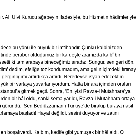
şır. Ali Ulvi Kurucu ağabeyin ifadesiyle, bu Hizmetin hâdimleriyle
adece bu yönü ile büyük bir imtihandır. Çünkü kalbinizden
etinde beraber olduğumuz bir kardeşle aramızda kalbî bir
ssetti ki tam arabaya bineceğimiz sırada: ‘Sungur, sen geri dön,
im’ dedim, efeliğe toz kondurmadım, ama gelin içimdeki fırtınay
erginliğimi artırdıkça artırdı. Neredeyse isyan edecektim.
üyük bir vartaya yuvarlanıyordum. Hatta bir ara içimden oraları
İstanbul’a gitmek geçti. Sonra, ‘En iyisi Ravza-i Mutahhara’ya
rden bir hâl oldu, sanki sema yarıldı, Ravza-i Mutahhara ortaya
m) göründü. ‘Sen Bediüzzaman’ı Türkiye’de bırakıp buraya nasıl
rlamaya başladı! Hayal değildi, sesini duyuyor ve zatını
en boşalıverdi. Kalbim, kadife gibi yumuşak bir hâl aldı. O