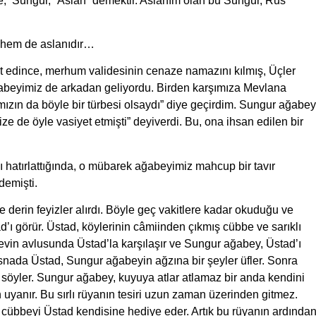
e, ‘Sungur, “Aslan” demektir. Aslanım olan bu Sungur, Rus
 hem de aslanıdır…
t edince, merhum validesinin cenaze namazını kılmış, Üçler
ğabeyimiz de arkadan geliyordu. Birden karşımıza Mevlana
mızın da böyle bir türbesi olsaydı” diye geçirdim. Sungur ağabey
ze de öyle vasiyet etmişti” deyiverdi. Bu, ona ihsan edilen bir
ı hatırlattığında, o mübarek ağabeyimiz mahcup bir tavır
demişti.
 derin feyizler alırdı. Böyle geç vakitlere kadar okuduğu ve
d’ı görür. Üstad, köylerinin câmiinden çıkmış cübbe ve sarıklı
 evin avlusunda Üstad’la karşılaşır ve Sungur ağabey, Üstad’ı
snada Üstad, Sungur ağabeyin ağzına bir şeyler üfler. Sonra
söyler. Sungur ağabey, kuyuya atlar atlamaz bir anda kendini
yanır. Bu sırlı rüyanın tesiri uzun zaman üzerinden gitmez.
 cübbeyi Üstad kendisine hediye eder. Artık bu rüyanın ardında