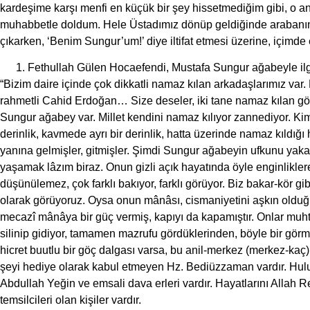
kardeşime karşı menfi en küçük bir şey hissetmediğim gibi, o an
muhabbetle doldum. Hele Üstadımız dönüp geldiğinde arabanın k
çıkarken, ‘Benim Sungur’um!’ diye iltifat etmesi üzerine, içimde
Fethullah Gülen Hocaefendi, Mustafa Sungur ağabeyle ilgil
“Bizim daire içinde çok dikkatli namaz kılan arkadaşlarımız v
rahmetli Cahid Erdoğan… Size deseler, iki tane namaz kılan gö
Sungur ağabey var. Millet kendini namaz kılıyor zannediyor. Ki
derinlik, kavmede ayrı bir derinlik, hatta üzerinde namaz kıldığ
yanına gelmişler, gitmişler. Şimdi Sungur ağabeyin ufkunu yak
yaşamak lâzım biraz. Onun gizli açık hayatında öyle enginlikler
düşünülemez, çok farklı bakıyor, farklı görüyor. Biz bakar-kör g
olarak görüyoruz. Oysa onun mânâsı, cismaniyetini aşkın olduğ
mecazî mânâya bir güç vermiş, kapıyı da kapamıştır. Onlar muhte
silinip gidiyor, tamamen mazrufu gördüklerinden, böyle bir gö
hicret buutlu bir göç dalgası varsa, bu anil-merkez (merkez-ka
şeyi hediye olarak kabul etmeyen Hz. Bediüzzaman vardır. Hul
Abdullah Yeğin ve emsali dava erleri vardır. Hayatlarını Allah 
temsilcileri olan kişiler vardır.