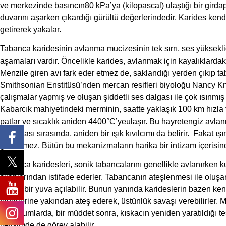
ve merkezinde basıncın80 kPa’ya (kilopascal) ulaştığı bir girdap 
duvarını aşarken çıkardığı gürültü değerlerindedir. Karides ken
getirerek yakalar.
Tabanca karidesinin avlanma mucizesinin tek sırrı, ses yüksekliğ
aşamaları vardır. Öncelikle karides, avlanmak için kayalıklardaki
Menzile giren avı fark eder etmez de, saklandığı yerden çıkıp tab
Smithsonian Enstitüsü’nden mercan resifleri biyoloğu Nancy Kn
çalışmalar yapmış ve oluşan şiddetli ses dalgası ile çok ısınmış bi
Kabarcık mahiyetindeki merminin, saatte yaklaşık 100 km hızla fır
patlar ve sıcaklık aniden 4400°C’yeulaşır. Bu hayretengiz avla
patlaması sırasında, aniden bir ışık kıvılcımı da belirir. Fakat ı
görülemez. Bütün bu mekanizmaların harika bir intizam içerisin
Tabanca karidesleri, sonik tabancalarını genellikle avlanırken 
silahlarından istifade ederler. Tabancanın ateşlenmesi ile oluşan
uygun bir yuva açılabilir. Bunun yanında karideslerin bazen kendi 
birbirlerine yakından ateş ederek, üstünlük savaşı verebilirler. 
tür durumlarda, bir müddet sonra, kıskacın yeniden yaratıldığı te
iletişimde de görev alabilir.