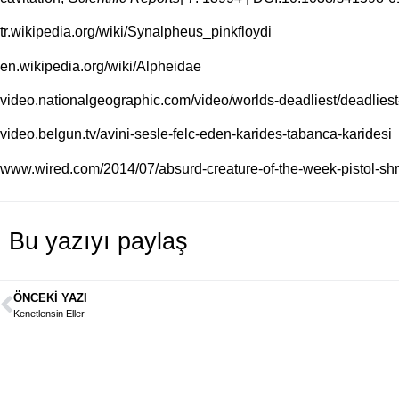
tr.wikipedia.org/wiki/Synalpheus_pinkfloydi
en.wikipedia.org/wiki/Alpheidae
video.nationalgeographic.com/video/worlds-deadliest/deadliest
video.belgun.tv/avini-sesle-felc-eden-karides-tabanca-karidesi
www.wired.com/2014/07/absurd-creature-of-the-week-pistol-sh
Bu yazıyı paylaş
ÖNCEKI YAZI
Kenetlensin Eller