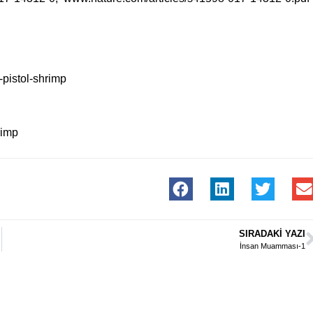
-pistol-shrimp
rimp
SIRADAKI YAZI
İnsan Muamması-1