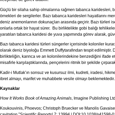
Güçlü bir silaha sahip olmalarına rağmen tabanca karidesleri, b
örnekleri de sergilerler. Bazı tabanca karidesleri hayatlarını merc
deniz anemonlarının dokunaçları arasında geçirir. Bazı türleri is
onlarla ortak bir hayat sürer. Bu birliktelikte gobi balığı tehlikel
yaratılan tabanca karidesi de yuva yapımında görev alarak, güve
Bazı tabanca karidesi türleri süngerler içerisinde koloniler kurar. 
olarak deniz biyoloğu Emmett Duffytarafından tespit edilmiştir. 
birlikteliğin, karınca ve arı kolonilerindekine benzediğini ifade e
misafirle karşılaştıklarında, pençelerini ritmik bir şekilde çırpara
Kadir-i Mutlak’ın sonsuz ve kusursuz ilmi, kudreti, iradesi, hikm
ibret almayı, marifet ve muhabbete vesile olmayı beklemektedir.
Kaynaklar
How It Works Book of Amazing Animals
, Imagine Publishing Ltd
Koukouvinis, Phoevos; Christoph Bruecker ve Manolis Gavaises
cavitation,”
Scientific Reports
| 7: 13994 | DOI:10.1038/s41598-