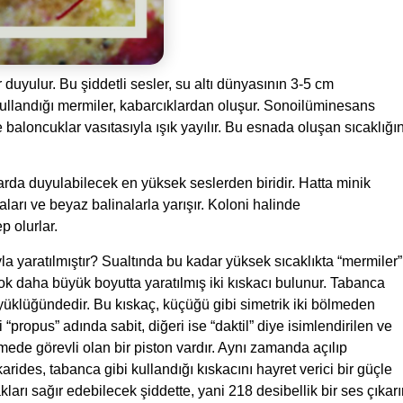
yulur. Bu şiddetli sesler, su altı dünyasının 3-5 cm
kullandığı mermiler, kabarcıklardan oluşur. Sonoilüminesans
ve baloncuklar vasıtasıyla ışık yayılır. Bu esnada oluşan sıcaklığı
arda duyulabilecek en yüksek seslerden biridir. Hatta minik
arı ve beyaz balinalarla yarışır. Koloni halinde
p olurlar.
a yaratılmıştır? Sualtında bu kadar yüksek sıcaklıkta “mermiler”
çok daha büyük boyutta yaratılmış iki kıskacı bulunur. Tabanca
üyüklüğündedir. Bu kıskaç, küçüğü gibi simetrik iki bölmeden
i “propus” adında sabit, diğeri ise “daktil” diye isimlendirilen ve
tmede görevli olan bir piston vardır. Aynı zamanda açılıp
rides, tabanca gibi kullandığı kıskacını hayret verici bir güçle
rı sağır edebilecek şiddette, yani 218 desibellik bir ses çıkarı