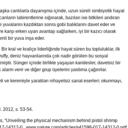
aşka canlılarla dayanışma içinde, uzun süreli simbiyotik hayat
anların labirentlerine sığınarak, bazıları ise bitkileri andıran
e yuvalarını kazdıktan sonra gobi balıklarını davet eder ve
ere karşı erken uyarı avantajı sağlarken, iyi bir kazıcı olarak
nli bir yuva inşa eder.
Bir kral ve kraliçe liderliğinde hayat süren bu topluluklar, ilk
Duffy, deniz hayvanlarında çok nadir görülen bu sosyal
tmiştir. Sünger içinde birlikte yaşayan karidesler, davetsiz bir
k alarm verir ve diğer grup üyelerini yardıma çağırırlar.
eti ve keremiyle yaratılan nihayetsiz sanat eserleri; okunmayı,
. 2012, s. 53-54.
, “Unveiling the physical mechanism behind pistol shrimp
017-14312-0, www.nature.com/articles/s41598-017-14312-0.pdf