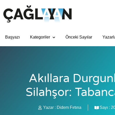
Başyazı
Kategoriler
Önceki Sayılar
Yazarl
Akıllara Durgun
Silahşor: Tabanc
Yazar :
Didem Fırtına
Sayı :
2