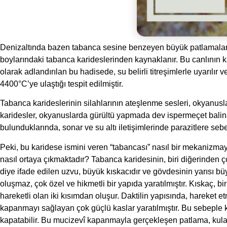
Denizaltında bazen tabanca sesine benzeyen büyük patlamalar du
boylarındaki tabanca karideslerinden kaynaklanır. Bu canlının 
olarak adlandırılan bu hadisede, su belirli titreşimlerle uyarılır 
4400°C’ye ulaştığı tespit edilmiştir.
Tabanca karideslerinin silahlarının ateşlenme sesleri, okyanusl
karidesler, okyanuslarda gürültü yapmada dev ispermeçet balinal
bulunduklarında, sonar ve su altı iletişimlerinde parazitlere sebe
Peki, bu karidese ismini veren “tabancası” nasıl bir mekanizmayl
nasıl ortaya çıkmaktadır? Tabanca karidesinin, biri diğerinden 
diye ifade edilen uzvu, büyük kıskacıdır ve gövdesinin yarısı b
oluşmaz, çok özel ve hikmetli bir yapıda yaratılmıştır. Kıskaç, bir
hareketli olan iki kısımdan oluşur. Daktilin yapısında, hareket e
kapanmayı sağlayan çok güçlü kaslar yaratılmıştır. Bu sebeple ka
kapatabilir. Bu mucizevî kapanmayla gerçekleşen patlama, kulakla