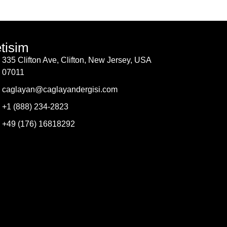
etisim
335 Clifton Ave, Clifton, New Jersey, USA
07011
caglayan@caglayandergisi.com
+1 (888) 234-2823
+49 (176) 16818292