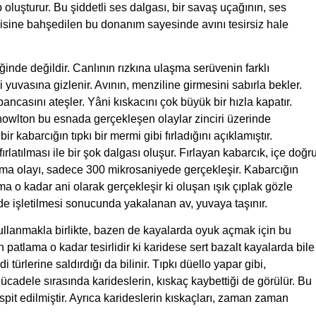
oluşturur. Bu şiddetli ses dalgası, bir savaş uçağının, ses
disine bahşedilen bu donanım sayesinde avını tesirsiz hale
inde değildir. Canlının rızkına ulaşma serüvenin farklı
 yuvasına gizlenir. Avının, menziline girmesini sabırla bekler.
ancasını ateşler. Yâni kıskacını çok büyük bir hızla kapatır.
owlton bu esnada gerçekleşen olaylar zinciri üzerinde
r kabarcığın tıpkı bir mermi gibi fırladığını açıklamıştır.
latılması ile bir şok dalgası oluşur. Fırlayan kabarcık, içe doğr
nma olayı, sadece 300 mikrosaniyede gerçekleşir. Kabarcığın
şıma o kadar ani olarak gerçekleşir ki oluşan ışık çıplak gözle
de işletilmesi sonucunda yakalanan av, yuvaya taşınır.
kullanmakla birlikte, bazen de kayalarda oyuk açmak için bu
 patlama o kadar tesirlidir ki karidese sert bazalt kayalarda bile
türlerine saldırdığı da bilinir. Tıpkı düello yapar gibi,
Mücadele sırasında karideslerin, kıskaç kaybettiği de görülür. Bu
spit edilmiştir. Ayrıca karideslerin kıskaçları, zaman zaman