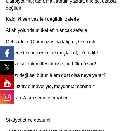
Galibiyet Hak’tadır, Hak’tandır; yazıda, dilekte, uzakta
değildir
Kaldı ki sen vazifeli değildin zaferle
Allah yolunda mükelleftin ancak seferle
Gel sadece O’nun rızasına talip ol, O’nu iste
Sadece O’nun cemaline müştak ol, O’nu dile
O razı ise bütün âlem küsse, ne hükmü var?
O razı değilse, bütün âlem dost olsa neye yarar?
Yürü izniyle-inayetiyle, meydanlar senindir
Davran, Allah seninle beraber
Şikâyet etme dostum!