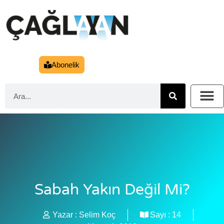
Abonelik
Sabah Yakın Değil Mi?
Yazar :
Selim Koç
Sayı :
14