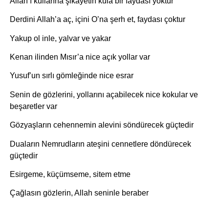
Allah’ı kullarına şikâyetin kula bir faydası yoktur
Derdini Allah’a aç, içini O’na şerh et, faydası çoktur
Yakup ol inle, yalvar ve yakar
Kenan ilinden Mısır’a nice açık yollar var
Yusuf’un sırlı gömleğinde nice esrar
Senin de gözlerini, yollarını açabilecek nice kokular ve
beşaretler var
Gözyaşların cehennemin alevini söndürecek güçtedir
Duaların Nemrudların ateşini cennetlere döndürecek
güçtedir
Esirgeme, küçümseme, sitem etme
Çağlasın gözlerin, Allah seninle beraber