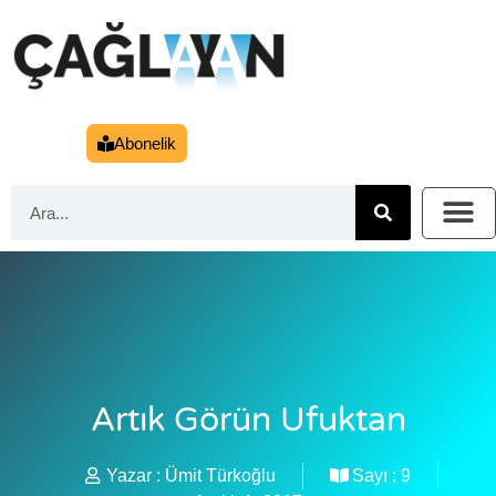
Abonelik
Artık Görün Ufuktan
Yazar :
Ümit Türkoğlu
Sayı :
9