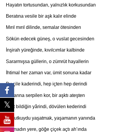
Hayatın tortusundan, yalnızlık korkusundan
Beratına vesile bir aşk kalır elinde
Mırıl mırıl dilinde, semalar ötesinden
Sökün edecek güneş, o vuslat gecesinden
İnşirah yüreğinde, kıvılcımlar kalbinde
Sararmışsa güllerin, o zümrüt hayallerin
İhtimal her zaman var, ümit sonuna kadar
Bu çile kaderindi, hep içten hep derindi
Yollarına serpilen kor, bir aşktı ateşten
Dert bildiğin yârindi, dövülen kederindi
Bir tutkuydu yaşatmak, yaşamanın yanında
Sığmadın yere, göğe çiçek açtı ah’ında