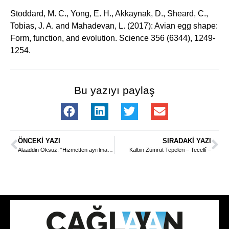
Stoddard, M. C., Yong, E. H., Akkaynak, D., Sheard, C.,
Tobias, J. A. and Mahadevan, L. (2017): Avian egg shape:
Form, function, and evolution. Science 356 (6344), 1249-
1254.
Bu yazıyı paylaş
ÖNCEKI YAZI
SIRADAKI YAZI
Alaaddin Öksüz: “Hizmetten ayrılmayın; dik durun, eğilmeyin”
Kalbin Zümrüt Tepeleri – Tecellî –