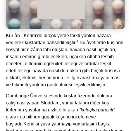
Kur’ân-ı Kerim’de birçok yerde farklı yönleri nazara
1
verilerek kuşlardan bahsedilmiştir.
Bu âyetlerde kuşların
sosyal bir nizâma tabi oluşları, havada nasıl uçtukları,
insanın emrine girebilecekleri, uçarken Allah’ı tesbih
etmeleri, dillerinin öğrenilebileceği ve ordular teşkil
edebileceği, havada nasıl durdukları gibi birçok hususa
dikkat çekilmiş, her bir yönü ile ilgili araştırma yapılması
ve hikmetli yönlerin gösterilmesi teşvik edilmiştir.
Cambridge Üniversitesinde kuşlar üzerinde doktora
çalışması yapan Stoddard, yumurtalarını diğer kuş
türlerinin yuvalarına gizlice bırakan
“kuluçka paraziti”
olarak da bilinen guguk kuşunu incelemeye
başladı. Kendisi yuva yapmayıp yumurtasını başka
kuşların yuvalarındaki yumurtaların arasına bırakıp kaçan