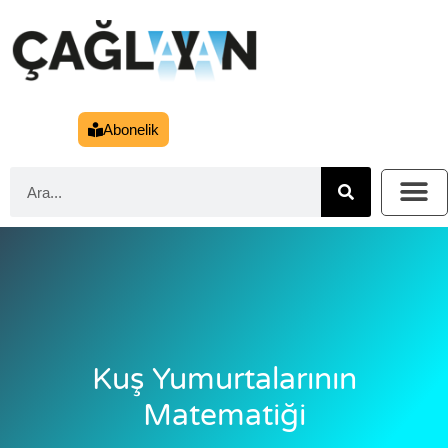
Abonelik
Kuş Yumurtalarının
Matematiği