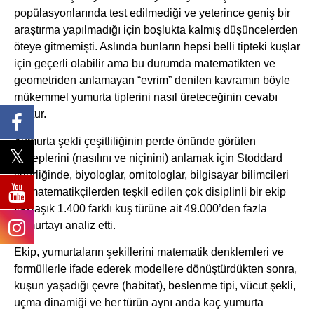
popülasyonlarında test edilmediği ve yeterince geniş bir
araştırma yapılmadığı için boşlukta kalmış düşüncelerden
öteye gitmemişti. Aslında bunların hepsi belli tipteki kuşlar
için geçerli olabilir ama bu durumda matematikten ve
geometriden anlamayan “evrim” denilen kavramın böyle
mükemmel yumurta tiplerini nasıl üreteceğinin cevabı
yoktur.
Yumurta şekli çeşitliliğinin perde önünde görülen
sebeplerini (nasılını ve niçinini) anlamak için Stoddard
liderliğinde, biyologlar, ornitologlar, bilgisayar bilimcileri
ve matematikçilerden teşkil edilen çok disiplinli bir ekip
yaklaşık 1.400 farklı kuş türüne ait 49.000’den fazla
yumurtayı analiz etti.
Ekip, yumurtaların şekillerini matematik denklemleri ve
formüllerle ifade ederek modellere dönüştürdükten sonra,
kuşun yaşadığı çevre (habitat), beslenme tipi, vücut şekli,
uçma dinamiği ve her türün aynı anda kaç yumurta