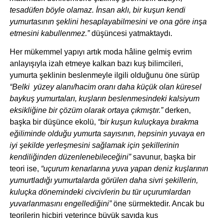
tesadüfen böyle olamaz. İnsan aklı, bir kuşun kendi
yumurtasının şeklini hesaplayabilmesini ve ona göre inşa
etmesini kabullenmez.”
düşüncesi yatmaktaydı.
Her mükemmel yapıyı artık moda hâline gelmiş evrim
anlayışıyla izah etmeye kalkan bazı kuş bilimcileri,
yumurta şeklinin beslenmeyle ilgili olduğunu öne sürüp
“Belki yüzey alanı/hacim oranı daha küçük olan küresel
baykuş yumurtaları, kuşların beslenmesindeki kalsiyum
eksikliğine bir çözüm olarak ortaya çıkmıştır.”
derken,
başka bir düşünce ekolü,
“bir kuşun kuluçkaya bırakma
eğiliminde olduğu yumurta sayısının, hepsinin yuvaya en
iyi şekilde yerleşmesini sağlamak için şekillerinin
kendiliğinden düzenlenebileceğini”
savunur, başka bir
teori ise,
“uçurum kenarlarına yuva yapan deniz kuşlarının
yumurtladığı yumurtalarda görülen daha sivri şekillerin,
kuluçka dönemindeki civcivlerin bu tür uçurumlardan
yuvarlanmasını engellediğini”
öne sürmektedir. Ancak bu
teorilerin hiçbiri yeterince büyük sayıda kuş