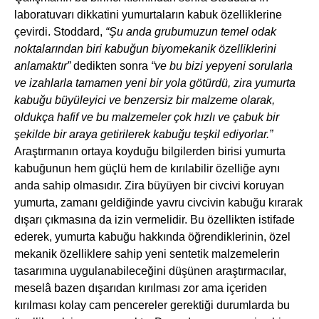
laboratuvarı dikkatini yumurtaların kabuk özelliklerine
çevirdi. Stoddard,
“Şu anda grubumuzun temel odak
noktalarından biri kabuğun biyomekanik özelliklerini
anlamaktır”
dedikten sonra
“ve bu bizi yepyeni sorularla
ve izahlarla tamamen yeni bir yola götürdü, zira yumurta
kabuğu büyüleyici ve benzersiz bir malzeme olarak,
oldukça hafif ve bu malzemeler çok hızlı ve çabuk bir
şekilde bir araya getirilerek kabuğu teşkil ediyorlar.”
Araştırmanın ortaya koyduğu bilgilerden birisi yumurta
kabuğunun hem güçlü hem de kırılabilir özelliğe aynı
anda sahip olmasıdır. Zira büyüyen bir civcivi koruyan
yumurta, zamanı geldiğinde yavru civcivin kabuğu kırarak
dışarı çıkmasına da izin vermelidir. Bu özellikten istifade
ederek, yumurta kabuğu hakkında öğrendiklerinin, özel
mekanik özelliklere sahip yeni sentetik malzemelerin
tasarımına uygulanabileceğini düşünen araştırmacılar,
meselâ bazen dışarıdan kırılması zor ama içeriden
kırılması kolay cam pencereler gerektiği durumlarda bu