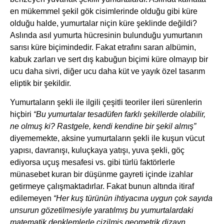
en mükemmel şekil gök cisimlerinde olduğu gibi küre
olduğu halde, yumurtalar niçin küre şeklinde değildi?
Aslında asıl yumurta hücresinin bulunduğu yumurtanın
sarısı küre biçimindedir. Fakat etrafını saran albümin,
kabuk zarları ve sert dış kabuğun biçimi küre olmayıp bir
ucu daha sivri, diğer ucu daha küt ve yayık özel tasarım
eliptik bir şekildir.
Yumurtaların şekli ile ilgili çeşitli teoriler ileri sürenlerin
hiçbiri
“Bu yumurtalar tesadüfen farklı şekillerde olabilir,
ne olmuş ki? Rastgele, kendi kendine bir şekil almış”
diyememekte, aksine yumurtaların şekli ile kuşun vücut
yapısı, davranışı, kuluçkaya yatışı, yuva şekli, göç
ediyorsa uçuş mesafesi vs. gibi türlü faktörlerle
münasebet kuran bir düşünme gayreti içinde izahlar
getirmeye çalışmaktadırlar. Fakat bunun altında itiraf
edilemeyen
“Her kuş türünün ihtiyacına uygun çok sayıda
unsurun gözetilmesiyle yaratılmış bu yumurtalardaki
matematik denklemlerle çizilmiş geometrik dizayn,