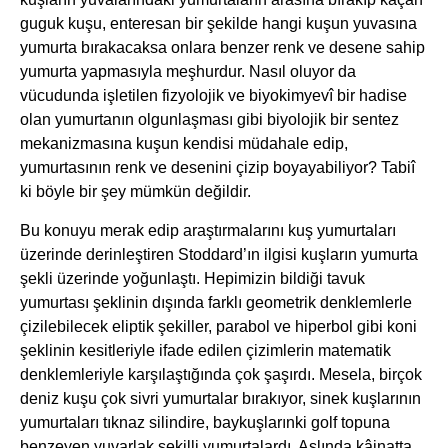
guguk kuşu, enteresan bir şekilde hangi kuşun yuvasına
yumurta bırakacaksa onlara benzer renk ve desene sahip
yumurta yapmasıyla meşhurdur. Nasıl oluyor da
vücudunda işletilen fizyolojik ve biyokimyevî bir hadise
olan yumurtanın olgunlaşması gibi biyolojik bir sentez
mekanizmasına kuşun kendisi müdahale edip,
yumurtasının renk ve desenini çizip boyayabiliyor? Tabiî
ki böyle bir şey mümkün değildir.
Bu konuyu merak edip araştırmalarını kuş yumurtaları
üzerinde derinleştiren Stoddard’ın ilgisi kuşların yumurta
şekli üzerinde yoğunlaştı. Hepimizin bildiği tavuk
yumurtası şeklinin dışında farklı geometrik denklemlerle
çizilebilecek eliptik şekiller, parabol ve hiperbol gibi koni
şeklinin kesitleriyle ifade edilen çizimlerin matematik
denklemleriyle karşılaştığında çok şaşırdı. Mesela, birçok
deniz kuşu çok sivri yumurtalar bırakıyor, sinek kuşlarının
yumurtaları tıknaz silindire, baykuşlarınki golf topuna
benzeyen yuvarlak şekilli yumurtalardı. Aslında kâinatta