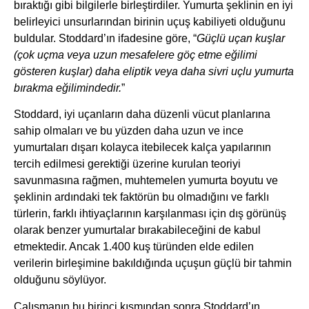
bıraktığı gibi bilgilerle birleştirdiler. Yumurta şeklinin en iyi
belirleyici unsurlarından birinin uçuş kabiliyeti olduğunu
buldular. Stoddard’ın ifadesine göre, “
Güçlü uçan kuşlar
(çok uçma veya uzun mesafelere göç etme eğilimi
gösteren kuşlar) daha eliptik veya daha sivri uçlu yumurta
bırakma eğilimindedir.
”
Stoddard, iyi uçanların daha düzenli vücut planlarına
sahip olmaları ve bu yüzden daha uzun ve ince
yumurtaları dışarı kolayca itebilecek kalça yapılarının
tercih edilmesi gerektiği üzerine kurulan teoriyi
savunmasına rağmen, muhtemelen yumurta boyutu ve
şeklinin ardındaki tek faktörün bu olmadığını ve farklı
türlerin, farklı ihtiyaçlarının karşılanması için dış görünüş
olarak benzer yumurtalar bırakabileceğini de kabul
etmektedir. Ancak 1.400 kuş türünden elde edilen
verilerin birleşimine bakıldığında uçuşun güçlü bir tahmin
olduğunu söylüyor.
Çalışmanın bu birinci kısmından sonra Stoddard’ın