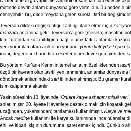
Dil kendine özgü yapısı ile zamanın insanına hitap edecek özelli
metinde devrin anlam dünyasına göre yerini alır. Bu nedenle bi
etmeyebilir. Bu, dilde meydana gelen sürekli, fıtrî bir değişimde
Teverson dildeki değişkenliği, canlılığı ifade etmek için
kaleydo
manzara
anlamına gelir. Teverson’a göre (mesela) masallar, pot
kim tarafından kullanıldığına bağlı olarak farklı anlamlar kazanab
yeni yorumlamalara açık olan yönünü,
yorum kaleydoskopu
olar
inanç değerlerini barındıran eserlerin her devre göre yeniden ka
Bu yöntem Kur’ân-ı Kerim’in temel anlatım özelliklerinden
tasri
özgü bir kavram olan tasrif; yenilenmenin, anlamlar dünyasına f
döndürmek anlamındaki
sarf
fiilinden alınmıştır. Bu gramer kural
isim kalıplarına aktarılır.
Yasin sûresinin 13. âyetinde “
Onlara karye ashabını misal ver
.”
anlatılmıştır. 20. âyette Havarilere destek olmak için koşarak gel
uzağından, yukarısından) tamlaması kullanılmıştır.
K
arye
ve
me
Ancak
medine
kullanımı ile karye kullanımında ince nüanslar di
ehli ve itibarlı kişinin durumuna işaret etmek içindir. Çünkü o ah