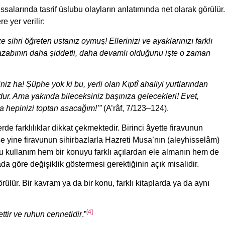
salarında tasrif üslubu olayların anlatımında net olarak görülür.
e yer verilir:
sihri öğreten ustanız oymuş! Ellerinizi ve ayaklarınızı farklı
azabının daha şiddetli, daha devamlı olduğunu işte o zaman
z ha! Şüphe yok ki bu, yerli olan Kıptî ahaliyi yurtlarından
ndur. Ama yakında bileceksiniz başınıza gelecekleri! Evet,
da hepinizi toptan asacağım!’”
(A’râf, 7/123–124).
de farklılıklar dikkat çekmektedir. Birinci âyette firavunun
se yine firavunun sihirbazlarla Hazreti Musa’nın (aleyhisselâm)
 Bu kullanım hem bir konuyu farklı açılardan ele almanın hem de
da göre değişiklik göstermesi gerektiğinin açık misalidir.
rülür. Bir kavram ya da bir konu, farklı kitaplarda ya da aynı
[4]
ettir ve ruhun cennetidir
.”