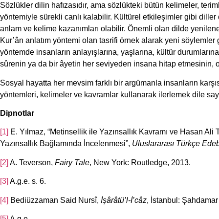
Sözlükler dilin hafızasıdır, ama sözlükteki bütün kelimeler, terim
yöntemiyle sürekli canlı kalabilir. Kültürel etkileşimler gibi dille
anlam ve kelime kazanımları olabilir. Önemli olan dilde yenilene
Kur’ân anlatım yöntemi olan tasrifi örnek alarak yeni söylemler g
yöntemde insanların anlayışlarına, yaşlarına, kültür durumlarına,
sûrenin ya da bir âyetin her seviyeden insana hitap etmesinin,
Sosyal hayatta her mevsim farklı bir argümanla insanların karşısı
yöntemleri, kelimeler ve kavramlar kullanarak ilerlemek dile say
Dipnotlar
[1]
E. Yılmaz, “Metinsellik ile Yazınsallık Kavramı ve Hasan Al
Yazınsallık Bağlamında İncelenmesi”,
Uluslararası Türkçe Edeb
[2]
A. Teverson,
Fairy Tale
, New York: Routledge, 2013.
[3]
A.g.e. s. 6.
[4]
Bediüzzaman Said Nursî,
İşârâtü’l-İ’câz
, İstanbul: Şahdamar 
[5]
A.g.e.