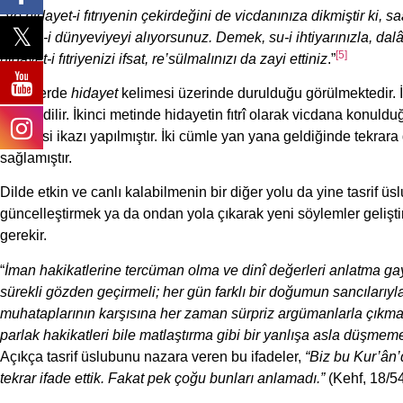
“
Ve hidayet-i fıtrıyenin çekirdeğini de vicdanınıza dikmiştir ki, s
menafi-i dünyeviyeyi alıyorsunuz. Demek, su-i ihtiyarınızla, dal
[5]
hidayet-i fıtriyenizi ifsat, re’sülmalınızı da zayi ettiniz
.”
Metinlerde
hidayet
kelimesi üzerinde durulduğu görülmektedir. İl
ifade edilir. İkinci metinde hidayetin fıtrî olarak vicdana konul
tehlikesi ikazı yapılmıştır. İki cümle yan yana geldiğinde tekrara 
sağlamıştır.
Dilde etkin ve canlı kalabilmenin bir diğer yolu da yine tasrif ü
güncelleştirmek ya da ondan yola çıkarak yeni söylemler geliştir
gerekir.
“
İman hakikatlerine tercüman olma ve dinî değerleri anlatma gay
sürekli gözden geçirmeli; her gün farklı bir doğumun sancılarıyla
muhataplarının karşısına her zaman sürpriz argümanlarla çıkmaya
parlak hakikatleri bile matlaştırma gibi bir yanlışa asla düşmeme
Açıkça tasrif üslubunu nazara veren bu ifadeler,
“Biz bu Kur’ân’d
tekrar ifade ettik. Fakat pek çoğu bunları anlamadı.”
(Kehf, 18/54)