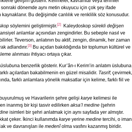
klerle gelişim gösterir. Kelimeler, kavramlar veya terimler
r sonraki dönemde aynı metin okuyucu için çok şey ifade
n kaynaklanır. Bu değişimde canlılık ve renklilik söz konusudur.
[2]
skop
söylemini geliştirmiştir.
Kaleydoskop
sürekli değişen
ansiyel anlamlar açısından zengindirler. Bu sebeple nasıl ve
ilirler. Teverson, anlatının bu aktif, zengin, dinamik, her zaman
[3]
ak adlandırır.
Bu açıdan bakıldığında bir toplumun kültürel ve
leme alınması ihtiyacı ortaya çıkar.
f üslubu
na benzerlik gösterir. Kur’ân-ı Kerim’in anlatım üslubuna
arklı açılardan bakabilmenin en güzel misalidir.
Tasrif
; çevirmek
ında, farklı anlamlara yönelik maksatlar için kelime, farklı fiil ve
 buyurulmuş ve Havarilerin şehre gelişi
karye
kelimesi ile
en inanmış bir kişi tasvir edilirken
aksa’l
medine
(şehrin
dine
isimleri bir şehri anlatmak için aynı sayfada yer almıştır.
kkat çeker. İkinci kullanımda
karye
yerine
medine
tercihi, o iman
lak ve davranışları ile
medenî
olma vasfını kazanmış biridir.