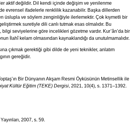
ler aktif değildir. Dil kendi içinde değişim ve yenilenme
r de evrensel ifadelerle renklilik kazanabilir. Başka dillerden
n üslupla ve söylem zenginliğiyle ilerlemektir. Çok kıymetli bir
eliştirmek suretiyle dili canlı tutmak esas olmalıdır. Bu
 bilgi seviyelerine göre incelikleri gözetme vardır. Kur’ân’da bir
 onun İlahî kelam olmasından kaynaklandığı da unutulmamalıdır.
na çıkmak gerektiği gibi dilde de yeni teknikler, anlatım
gının gereğidir.
i Toptaş’ın Bir Dünyanın Akşam Resmi Öyküsünün Metinsellik ile
iyat Kültür Eğitim (TEKE) Dergisi
, 2021, 10(4), s. 1371–1392.
Yayınları, 2007, s. 59.