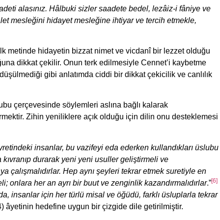
aadeti alasınız. Hâlbuki sizler saadete bedel, lezâiz-i fâniye ve
âlet mesleğini hidayet mesleğine ihtiyar ve tercih etmekle,
k metinde hidayetin bizzat nimet ve vicdanî bir lezzet olduğu
duğuna dikkat çekilir. Onun terk edilmesiyle Cennet’i kaybetme
düşülmediği gibi anlatımda ciddi bir dikkat çekicilik ve canlılık
slubu çerçevesinde söylemleri aslına bağlı kalarak
mektir. Zihin yeniliklere açık olduğu için dilin onu desteklemesi
retindeki insanlar, bu vazifeyi eda ederken kullandıkları üslubu
 kıvranıp durarak yeni yeni usuller geliştirmeli ve
 çalışmalıdırlar. Hep aynı şeyleri tekrar etmek suretiyle en
[6]
li; onlara her an ayrı bir buut ve zenginlik kazandırmalıdırlar
.”
a, insanlar için her türlü misal ve öğüdü, farklı üsluplarla tekrar
 âyetinin hedefine uygun bir çizgide dile getirilmiştir.