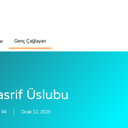
Genç Çağlayan
ar
asrif Üslubu
:
94
Ocak 12, 2025