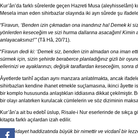
Kur’ân’da farklı sûrelerde geçen Hazreti Musa (aleyhisselâm) kıs
Mesela iman eden sihirbazlar olayında iki ayrı sûrede şu ifadeler
“Firavun, ‘Benden izin çıkmadan ona inandınız ha! Demek ki size 
yönlerden keseceğim ve sizi hurma dallarına asacağım! Kimin 
anlayacaksınız!’”
(Tâ Hâ, 20/71).
“
Firavun dedi ki: ‘Demek siz, benden izin almadan ona iman ettini
sürmek için, sizin şehirde beraberce planladığınız gizli bir oyu
ellerinizi ve ayaklarınızı, değişik taraflardan keseceğim, sonra 
Âyetlerde tarihî açıdan aynı manzara anlatılmakta, ancak ifadeler
sihirbazları kendine ihanet etmekle suçlamasına, ikinci âyette i
bir komplo hususunda anlaştıkları iddiasına dikkat çekilmiştir.
bir olayı anlatırken kurulacak cümlelerin ve söz diziminin maksa
Kur’ân’a ait bu edebî üslup, Risale-i Nur eserlerinde de sıkça gö
kitapta farklı açılardan izah edilir.
“
Zira, hidayet haddizatında büyük bir nimettir ve vicdanî bir lezz