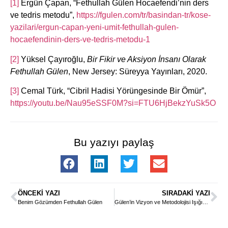
[1]
Ergün Çapan, “Fethullah Gülen Hocaefendi’nin ders
ve tedris metodu”,
https://fgulen.com/tr/basindan-tr/kose-
yazilari/ergun-capan-yeni-umit-fethullah-gulen-
hocaefendinin-ders-ve-tedris-metodu-1
[2]
Yüksel Çayıroğlu,
Bir Fikir ve Aksiyon İnsanı Olarak
Fethullah Gülen
, New Jersey: Süreyya Yayınları, 2020.
[3]
Cemal Türk, “Cibril Hadisi Yörüngesinde Bir Ömür”,
https://youtu.be/Nau95eSSF0M?si=FTU6HjBekzYuSk5O
Bu yazıyı paylaş
ÖNCEKI YAZI
SIRADAKI YAZI
Benim Gözümden Fethullah Gülen
Gülen’in Vizyon ve Metodolojisi Işığında Eğitim ile Yeniden Diriliş