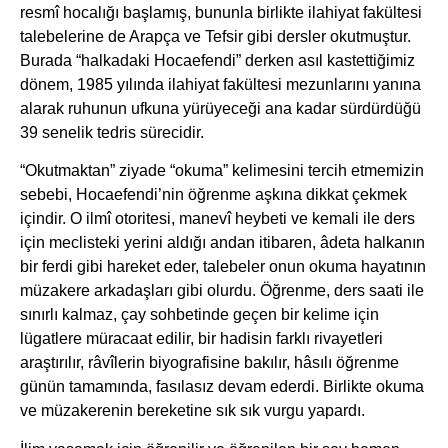
resmî hocalığı başlamış, bununla birlikte ilahiyat fakültesi
talebelerine de Arapça ve Tefsir gibi dersler okutmuştur.
Burada “halkadaki Hocaefendi” derken asıl kastettiğimiz
dönem, 1985 yılında ilahiyat fakültesi mezunlarını yanına
alarak ruhunun ufkuna yürüyeceği ana kadar sürdürdüğü
39 senelik tedris sürecidir.
“Okutmaktan” ziyade “okuma” kelimesini tercih etmemizin
sebebi, Hocaefendi’nin öğrenme aşkına dikkat çekmek
içindir. O ilmî otoritesi, manevî heybeti ve kemali ile ders
için meclisteki yerini aldığı andan itibaren, âdeta halkanın
bir ferdi gibi hareket eder, talebeler onun okuma hayatının
müzakere arkadaşları gibi olurdu. Öğrenme, ders saati ile
sınırlı kalmaz, çay sohbetinde geçen bir kelime için
lügatlere müracaat edilir, bir hadisin farklı rivayetleri
araştırılır, râvîlerin biyografisine bakılır, hâsılı öğrenme
günün tamamında, fasılasız devam ederdi. Birlikte okuma
ve müzakerenin bereketine sık sık vurgu yapardı.