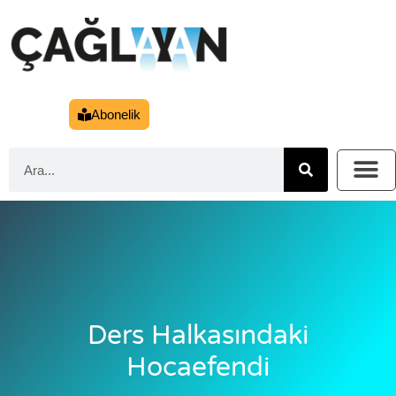
Abonelik
Ders Halkasındaki
Hocaefendi