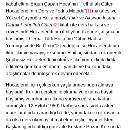
kabul ettim. Ergun Çapan Hoca’nın “Fethullah Gülen
Hocaefendi’nin Ders ve Tedris Metodu”
[1]
makalesi ve
Yüksel Çayıroğlu Hoca’nın
Bir Fikir ve Aksiyon İnsanı
Olarak Fethullah
Gülen
[2]
kitabı ile ders halkası ve
çevresinde Hocaefendi’nin ilmî yönü üzerine çalışmalar
başlamıştı. Cemal Türk Hoca’nın “Cibril Hadisi
Yörüngesinde Bir Ömür”
[3]
videosu ise Hocaefendi’nin
ilim, fikir ve yaşayış eksenini tespit açısından çok önemli.
Şüphesiz Hocaefendi’nin ilmî ve fikrî yönü, didik didik
edilmesi gereken en önemli yanıdır ve bu konudaki
araştırmalar derinleşerek devam edecektir.
Hocaefendi için çok erken yaşta annesinden almaya
başladığı Kur’ân dersleri ile okuma ve okutma hayatı
başlamış ve ruhunun ufkuna yürüyeceği ana kadar
sürmüştür. 12 Eylül (1980) Darbesi sonrasında askerî
idare tarafından arandığı hâlde, yanındaki iki üç insanla
da olsa ders okumayı ihmal etmemiştir. Diyanet İşleri
Başkanlığında aldığı görev ile Kestane Pazarı Kursunda