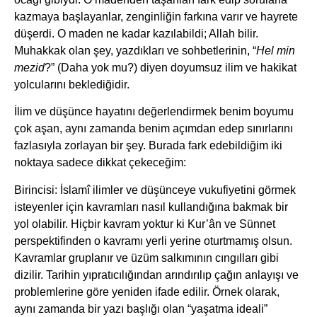
kazmaya başlayanlar, zenginliğin farkına varır ve hayrete
düşerdi. O maden ne kadar kazılabildi; Allah bilir.
Muhakkak olan şey, yazdıkları ve sohbetlerinin, “
Hel min
mezid
?” (Daha yok mu?) diyen doyumsuz ilim ve hakikat
yolcularını beklediğidir.
İlim ve düşünce hayatını değerlendirmek benim boyumu
çok aşan, aynı zamanda benim açımdan edep sınırlarını
fazlasıyla zorlayan bir şey. Burada fark edebildiğim iki
noktaya sadece dikkat çekeceğim:
Birincisi: İslamî ilimler ve düşünceye vukufiyetini görmek
isteyenler için kavramları nasıl kullandığına bakmak bir
yol olabilir. Hiçbir kavram yoktur ki Kur’ân ve Sünnet
perspektifinden o kavramı yerli yerine oturtmamış olsun.
Kavramlar gruplanır ve üzüm salkımının cıngılları gibi
dizilir. Tarihin yıpratıcılığından arındırılıp çağın anlayışı ve
problemlerine göre yeniden ifade edilir. Örnek olarak,
aynı zamanda bir yazı başlığı olan “yaşatma ideali”