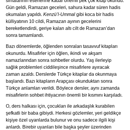
simalarının eserlerine kadar önemli pek çok kitap okundu.
Gün geldi, Ramazan geceleri, sahura kadar süren hadis
okumaları yapıldı.
Kenzü’l-Ummal
gibi koca bir hadis
külliyatının 10 cildi, Ramazan ayının gecelerini
bereketlendirdi, geriye kalan altı cilt de Ramazan’dan
sonra tamamlandı.
Bazı dönemlerde, öğlenden sonraları tasavvuf kitapları
okunurdu. Misafirler için öğlen, ikindi ve akşam
namazlarından sonra sohbetler olurdu. Yaş ilerleyip
sağlık problemleri ciddileşince misafirlere ayıracak
zaman azaldı. Derslerde Türkçe kitaplar da okunmaya
başlandı. Bazı kitapların Arapçası okunduktan sonra
Türkçe anlamları verildi. Böylece dersler, aynı zamanda
misafirlerin sohbet ihtiyacının önemli bir kısmını karşıladı.
O, ders halkası için, çocukları ile arkadaşlık kurabilen
şefkatli bir baba gibiydi. Herkesi gözlemler, yeri geldikçe
kişiye özel uyarılarda bulunur ve onu sadece ilgili kişi
anlardı. Birebir uyarıları bile başka şeyler üzerinden