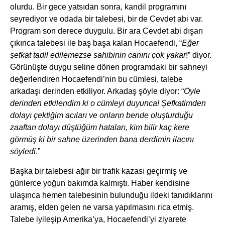
olurdu. Bir gece yatsıdan sonra, kandil programını
seyrediyor ve odada bir talebesi, bir de Cevdet abi var.
Program son derece duygulu. Bir ara Cevdet abi dışarı
çıkınca talebesi ile baş başa kalan Hocaefendi, “
Eğer
şefkat tadil edilemezse sahibinin canını çok yakar
!” diyor.
Görünüşte duygu seline dönen programdaki bir sahneyi
değerlendiren Hocaefendi’nin bu cümlesi, talebe
arkadaşı derinden etkiliyor. Arkadaş şöyle diyor: “
Öyle
derinden etkilendim ki o cümleyi duyunca! Şefkatimden
dolayı çektiğim acıları ve onların bende oluşturduğu
zaaftan dolayı düştüğüm hataları, kim bilir kaç kere
görmüş ki bir sahne üzerinden bana derdimin ilacını
söyledi
.”
Başka bir talebesi ağır bir trafik kazası geçirmiş ve
günlerce yoğun bakımda kalmıştı. Haber kendisine
ulaşınca hemen talebesinin bulunduğu ildeki tanıdıklarını
aramış, elden gelen ne varsa yapılmasını rica etmiş.
Talebe iyileşip Amerika’ya, Hocaefendi’yi ziyarete