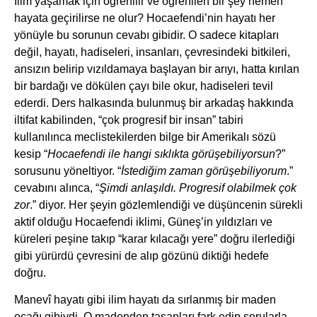
İlim yaşamak için öğrenilir ve öğrenilen bir şey hemen
hayata geçirilirse ne olur? Hocaefendi’nin hayatı her
yönüyle bu sorunun cevabı gibidir. O sadece kitapları
değil, hayatı, hadiseleri, insanları, çevresindeki bitkileri,
ansızın belirip vızıldamaya başlayan bir arıyı, hatta kırılan
bir bardağı ve dökülen çayı bile okur, hadiseleri tevil
ederdi. Ders halkasında bulunmuş bir arkadaş hakkında
iltifat kabilinden, “çok progresif bir insan” tabiri
kullanılınca meclistekilerden bilge bir Amerikalı sözü
kesip “
Hocaefendi ile hangi sıklıkta görüşebiliyorsun
?”
sorusunu yöneltiyor. “
İstediğim zaman görüşebiliyorum
.”
cevabını alınca, “
Şimdi anlaşıldı. Progresif olabilmek çok
zor
.” diyor. Her şeyin gözlemlendiği ve düşüncenin sürekli
aktif olduğu Hocaefendi iklimi, Güneş’in yıldızları ve
küreleri peşine takıp “karar kılacağı yere” doğru ilerlediği
gibi yürürdü çevresini de alıp gözünü diktiği hedefe
doğru.
Manevî hayatı gibi ilim hayatı da sırlanmış bir maden
ocağı gibiydi. O madenden taşanları fark edip sorularla