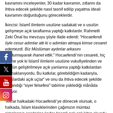
kavramını inceleyenler, 30 kadar kavramın, zıtlarını da
ihtiva edecek şekilde nasıl tasnif edilip yaşatma ideali
kavramını doğurduğunu göreceklerdir.
İkincisi: İslamî ilimlerin usulüne sadakati ve o usulün
gelişmeye açık taraflarına yaptığı katkılardır. Rahmetli
Zeki Önal bu mevzuyu şöyle ifade ederdi: “
Hocaefendi
öyle cesur adımlar attı ki o adımları atmaya kimse cesaret
edemezdi. Biz Müslüman aydınlar arkasını
doldurmayarak ihanet ettik
.” Hocaefendi’nin cesareti, hiç
şüphe yok ki İslamî ilimlerin usulüne vukufiyetinden ve
usulün geliştirilmeye açık yanlarına yaptığı katkılardan
kaynaklanıyordu. Bu katkılar, görebildiğim kadarıyla,
“naslardaki açık uçlar” ve onu da ihtiva edecek şekilde
kullandığı “siyer felsefesi” tabirine yüklediği mânâda
yatıyor.
Tekrar halkadaki Hocaefendi’ye dönecek olursak, o
halkada, İslam klasiklerinden çağımızın mümtaz