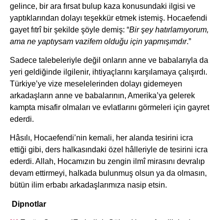
gelince, bir ara fırsat bulup kaza konusundaki ilgisi ve
yaptıklarından dolayı teşekkür etmek istemiş. Hocaefendi
gayet fıtrî bir şekilde şöyle demiş: “
Bir şey hatırlamıyorum,
ama ne yaptıysam vazifem olduğu için yapmışımdır
.”
Sadece talebeleriyle değil onların anne ve babalarıyla da
yeri geldiğinde ilgilenir, ihtiyaçlarını karşılamaya çalışırdı.
Türkiye’ye vize meselelerinden dolayı gidemeyen
arkadaşların anne ve babalarının, Amerika’ya gelerek
kampta misafir olmaları ve evlatlarını görmeleri için gayret
ederdi.
Hâsılı, Hocaefendi’nin kemali, her alanda tesirini icra
ettiği gibi, ders halkasındaki özel hâlleriyle de tesirini icra
ederdi. Allah, Hocamızın bu zengin ilmî mirasını devralıp
devam ettirmeyi, halkada bulunmuş olsun ya da olmasın,
bütün ilim erbabı arkadaşlarımıza nasip etsin.
Dipnotlar