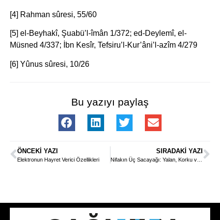
[4] Rahman sûresi, 55/60
[5] el-Beyhakî, Şuabü’l-îmân 1/372; ed-Deylemî, el-
Müsned 4/337; İbn Kesîr, Tefsiru’l-Kur’âni’l-azîm 4/279
[6] Yûnus sûresi, 10/26
Bu yazıyı paylaş
ÖNCEKI YAZI
SIRADAKI YAZI
Elektronun Hayret Verici Özellikleri
Nifakın Üç Sacayağı: Yalan, Korku ve Kibir