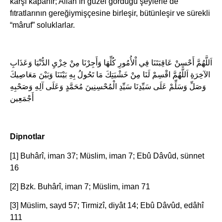
karşı kapanır; Allah’ın güzel gördüğü şeylerle de
fıtratlarının gereğiymişçesine birleşir, bütünleşir ve sürekli
“mâruf” soluklarlar.
اَللَّهُمَّ أَحْسِنْ عَاقِبَتَنَا فِي اْلأُمُورِ كُلِّهَا وَأَجِرْنَا مِنْ خِزْيِ الدُّنْيَا وَعَذَابِ
الآخِرَةِ اَللَّهُمَّ اقْسِمْ لَنَا مِنْ خَشْيَتِكَ مَا تَحُولُ بِهِ بَيْنَنَا وَبَيْنَ مَعَاصِيكَ
وَصَلِّ وَسَلِّمْ عَلَى سَيِّدِنَا سَيِّدِ الْمُحْسِنِينَ مُحَمَّدٍ وَعَلَى آلِهِ وَصَحْبِهِ
أَجْمَعِين
Dipnotlar
[1] Buhârî, iman 37; Müslim, iman 7; Ebû Dâvûd, sünnet
16
[2] Bzk. Buhârî, iman 7; Müslim, iman 71
[3] Müslim, sayd 57; Tirmizî, diyât 14; Ebû Dâvûd, edâhî
111