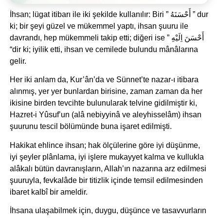
İhsan; lügat itibarı ile iki şekilde kullanılır: Biri ” أَحْسَنَهُ ” dur
ki; bir şeyi güzel ve mükemmel yaptı, ihsan şuuru ile
davrandı, hep mükemmeli takip etti; diğeri ise ” أَحْسَنَ اِلَيْهِ
“dir ki; iyilik etti, ihsan ve cemilede bulundu mânâlarına
gelir.
Her iki anlam da, Kur’ân’da ve Sünnet’te nazar-ı itibara
alınmış, yer yer bunlardan birisine, zaman zaman da her
ikisine birden tevcihte bulunularak telvine gidilmiştir ki,
Hazret-i Yûsuf’un (alâ nebiyyinâ ve aleyhisselâm) ihsan
şuurunu tescil bölümünde buna işaret edilmişti.
Hakikat ehlince ihsan; hak ölçülerine göre iyi düşünme,
iyi şeyler plânlama, iyi işlere mukayyet kalma ve kullukla
alâkalı bütün davranışların, Allah’ın nazarına arz edilmesi
şuuruyla, fevkalâde bir titizlik içinde temsil edilmesinden
ibaret kalbî bir ameldir.
İhsana ulaşabilmek için, duygu, düşünce ve tasavvurların