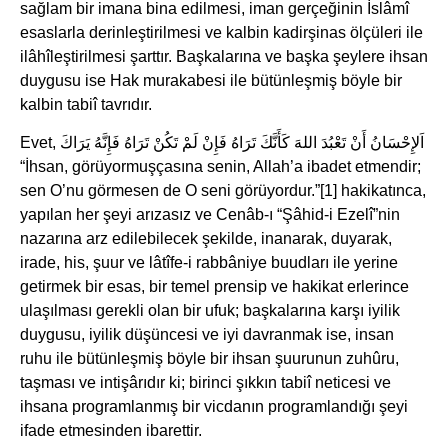
sağlam bir imana bina edilmesi, iman gerçeğinin İslâmî
esaslarla derinleştirilmesi ve kalbin kadirşinas ölçüleri ile
ilâhîleştirilmesi şarttır. Başkalarına ve başka şeylere ihsan
duygusu ise Hak murakabesi ile bütünleşmiş böyle bir
kalbin tabiî tavrıdır.
Evet, اَلإِحْسَانُ أَنْ تَعْبُدَ اللهَ كَأَنَّكَ تَرَاهُ فَإِنْ لَمْ تَكُنْ تَرَاهُ فَإِنَّهُ يَرَاكَ
“İhsan, görüyormuşçasına senin, Allah’a ibadet etmendir;
sen O’nu görmesen de O seni görüyordur.”[1] hakikatınca,
yapılan her şeyi arızasız ve Cenâb-ı “Şâhid-i Ezelî”nin
nazarına arz edilebilecek şekilde, inanarak, duyarak,
irade, his, şuur ve lâtîfe-i rabbâniye buudları ile yerine
getirmek bir esas, bir temel prensip ve hakikat erlerince
ulaşılması gerekli olan bir ufuk; başkalarına karşı iyilik
duygusu, iyilik düşüncesi ve iyi davranmak ise, insan
ruhu ile bütünleşmiş böyle bir ihsan şuurunun zuhûru,
taşması ve intişârıdır ki; birinci şıkkın tabiî neticesi ve
ihsana programlanmış bir vicdanın programlandığı şeyi
ifade etmesinden ibarettir.