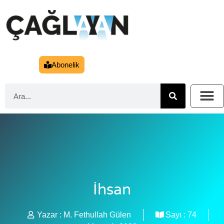
Abonelik
İhsan
Yazar :
M. Fethullah Gülen
Sayı :
74