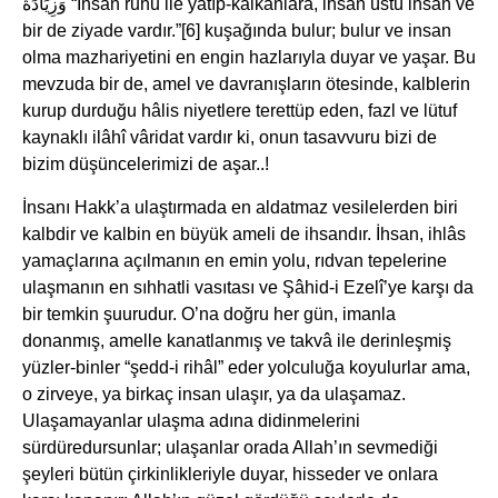
وَزِيَادَةٌ “İhsan ruhu ile yatıp-kalkanlara, ihsan üstü ihsan ve
bir de ziyade vardır.”[6] kuşağında bulur; bulur ve insan
olma mazhariyetini en engin hazlarıyla duyar ve yaşar. Bu
mevzuda bir de, amel ve davranışların ötesinde, kalblerin
kurup durduğu hâlis niyetlere terettüp eden, fazl ve lütuf
kaynaklı ilâhî vâridat vardır ki, onun tasavvuru bizi de
bizim düşüncelerimizi de aşar..!
İnsanı Hakk’a ulaştırmada en aldatmaz vesilelerden biri
kalbdir ve kalbin en büyük ameli de ihsandır. İhsan, ihlâs
yamaçlarına açılmanın en emin yolu, rıdvan tepelerine
ulaşmanın en sıhhatli vasıtası ve Şâhid-i Ezelî’ye karşı da
bir temkin şuurudur. O’na doğru her gün, imanla
donanmış, amelle kanatlanmış ve takvâ ile derinleşmiş
yüzler-binler “şedd-i rihâl” eder yolculuğa koyulurlar ama,
o zirveye, ya birkaç insan ulaşır, ya da ulaşamaz.
Ulaşamayanlar ulaşma adına didinmelerini
sürdüredursunlar; ulaşanlar orada Allah’ın sevmediği
şeyleri bütün çirkinlikleriyle duyar, hisseder ve onlara