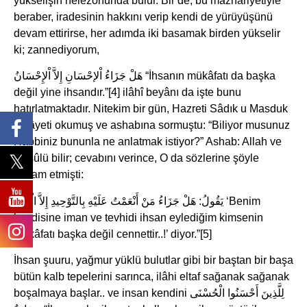
yükselişin helezonunda bulur. Bir de, bu mazhariyetiyle
beraber, iradesinin hakkını verip kendi de yürüyüşünü
devam ettirirse, her adımda iki basamak birden yükselir
ki; zannediyorum,
هَلْ جَزَاءُ اْلإحْسَانِ إِلاَّ اْلإِحْسَانُ “İhsanın mükâfatı da başka
değil yine ihsandır.”[4] ilâhî beyânı da işte bunu
hatırlatmaktadır. Nitekim bir gün, Hazreti Sâdık u Masduk
bu âyeti okumuş ve ashabına sormuştu: “Biliyor musunuz
Rabbiniz bununla ne anlatmak istiyor?” Ashab: Allah ve
Resûlü bilir; cevabını verince, O da sözlerine şöyle
devam etmişti:
يَقُولُ: هَلْ جَزَاءُ مَنْ أَنْعَمْتُ عَلَيْهِ بِالتَّوْحِيدِ إِلاَّ الْجَنَّةُ ‘Benim
kendisine iman ve tevhidi ihsan eylediğim kimsenin
mükâfatı başka değil cennettir..!’ diyor.”[5]
İhsan şuuru, yağmur yüklü bulutlar gibi bir baştan bir başa
bütün kalb tepelerini sarınca, ilâhi eltaf sağanak sağanak
boşalmaya başlar.. ve insan kendini لِلَّذِينَ أَحْسَنُوا الْحُسْنَى