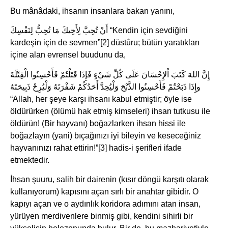
Bu mânâdaki, ihsanın insanlara bakan yanını,
أَنْ تُحِبَّ لِأَخِيكَ مَا تُحِبُّ لِنَفْسِكَ “Kendin için sevdiğini
kardeşin için de sevmen”[2] düstûru; bütün yaratıkları
içine alan evrensel buudunu da,
إِنَّ اللهَ كَتَبَ اْلإِحْسَانَ عَلَى كُلِّ شَيْءٍ فَإِذَا قَتَلْتُمْ فَأَحْسِنُوا الْقِتْلَةَ
وإِذَا ذَبَحْتُمْ فَأَحْسِنُوا الذَّبْحَ وَلْيُحِدَّ أَحَدُكُمْ شَفْرَتَهُ وَلْيُرِحْ ذَبِيحَتَهُ
“Allah, her şeye karşı ihsanı kabul etmiştir; öyle ise
öldürürken (ölümü hak etmiş kimseleri) ihsan tutkusu ile
öldürün! (Bir hayvanı) boğazlarken ihsan hissi ile
boğazlayın (yani) bıçağınızı iyi bileyin ve keseceğiniz
hayvanınızı rahat ettirin!”[3] hadis-i şerifleri ifade
etmektedir.
İhsan şuuru, salih bir dairenin (kısır döngü karşıtı olarak
kullanıyorum) kapısını açan sırlı bir anahtar gibidir. O
kapıyı açan ve o aydınlık koridora adımını atan insan,
yürüyen merdivenlere binmiş gibi, kendini sihirli bir