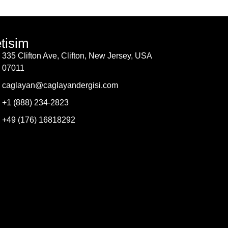
etisim
335 Clifton Ave, Clifton, New Jersey, USA
07011
caglayan@caglayandergisi.com
+1 (888) 234-2823
+49 (176) 16818292