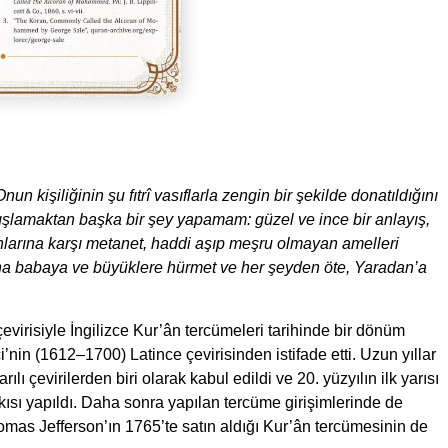
n kişiliğinin şu fıtr
î vasıflarla zengin bir şekilde donatıldığını
ışlamaktan başka bir şey yapamam: güzel ve ince bir anlayış,
nlarına karşı metanet, haddi aşıp meşru olmayan amelleri
, ana babaya ve büyüklere hürmet ve her şeyden öte, Yaradan’a
 çevirisiyle İngilizce Kur’ân tercümeleri tarihinde bir dönüm
nin (1612–1700) Latince çevirisinden istifade etti. Uzun yıllar
 çevirilerden biri olarak kabul edildi ve 20. yüzyılın ilk yarısı
sı yapıldı. Daha sonra yapılan tercüme girişimlerinde de
omas Jefferson’ın 1765’te satın aldığı Kur’ân tercümesinin de