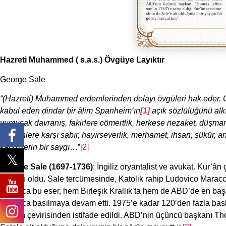
Hazreti Muhammed (
s.a.s.) Övgüye Layıktır
George Sale
“(Hazreti) Muhammed erdemlerinden dolayı övgüleri hak eder. Onu
kabul eden dindar bir
âlim Spanheim’ın
[1]
açık sözlülüğünü alk
yumuşak davranış, fakirlere cömertlik, herkese nezaket, düşma
işleyenlere karşı sabır, hayırseverlik, merhamet, ihsan, şükür
karşı derin bir saygı
…”
[2]
George Sale
(1697-1736)
: İngiliz oryantalist ve avukat. Kur’ân
noktası oldu. Sale tercümesinde, Katolik rahip Ludovico Maracci’
boyunca bu eser, hem Birleşik Krallık’ta hem de ABD’de en başarılı
boyunca basılmaya devam etti. 1975’e kadar 120’den fazla baskı
Sale’in çevirisinden istifade edildi. ABD’nin üçüncü başkanı Th