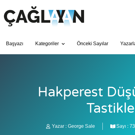
Başyazı
Kategoriler
Önceki Sayılar
Yazarl
Hakperest Düşü
Tastikle
Yazar :
George Sale
Sayı :
73