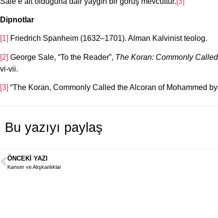
Sale’e ait olduğuna dair yaygın bir görüş mevcuttur.
[3]
Dipnotlar
[1]
Friedrich Spanheim (1632–1701). Alman Kalvinist teolog.
[2]
George Sale, “To the Reader”,
The Koran: Commonly Called
vi-vii.
[3]
“The Koran, Commonly Called the Alcoran of Mohammed by G
Bu yazıyı paylaş
ÖNCEKI YAZI
Kanser ve Alışkanlıklar