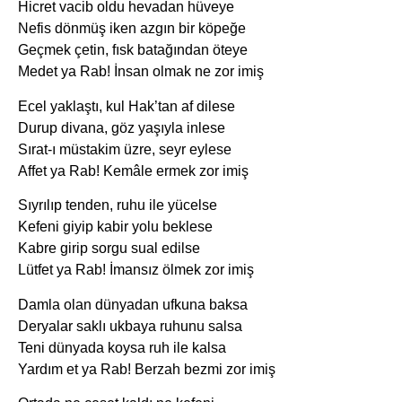
Hicret vacib oldu hevadan hüveye
Nefis dönmüş iken azgın bir köpeğe
Geçmek çetin, fısk batağından öteye
Medet ya Rab! İnsan olmak ne zor imiş
Ecel yaklaştı, kul Hak’tan af dilese
Durup divana, göz yaşıyla inlese
Sırat-ı müstakim üzre, seyr eylese
Affet ya Rab! Kemâle ermek zor imiş
Sıyrılıp tenden, ruhu ile yücelse
Kefeni giyip kabir yolu beklese
Kabre girip sorgu sual edilse
Lütfet ya Rab! İmansız ölmek zor imiş
Damla olan dünyadan ufkuna baksa
Deryalar saklı ukbaya ruhunu salsa
Teni dünyada koysa ruh ile kalsa
Yardım et ya Rab! Berzah bezmi zor imiş