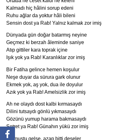
Ortada ne ceset kaldı ne kefeni
Kalmadı hiç hâlini sorup edeni
Ruhu ağlar da yoktur hâli bileni
Sensin dost ya Rab! Yalnız kalmak zor imiş
Dünyada gün doğar batarmış neyine
Geçmez ki berzah âleminde saniye
Atıp gittiler kara toprak içine
Işık yok ya Rab! Karanlıklar zor imiş
Bir Fatiha gelince hemen koşulur
Neşe duyar da sürura gark olunur
Ekmek yok, aş yok, dua ile doyulur
Azık yok ya Rab! Amelsizlik zor imiş
Ah ne olaydı dost kalbi kırmasaydı
Dilini tutsaydı gönlü yıkmasaydı
Gözünü yumup harama bakmasaydı
Setret ya Rab! Günahın yükü zor imiş
Bir muştu gelse, azap bitti deseler