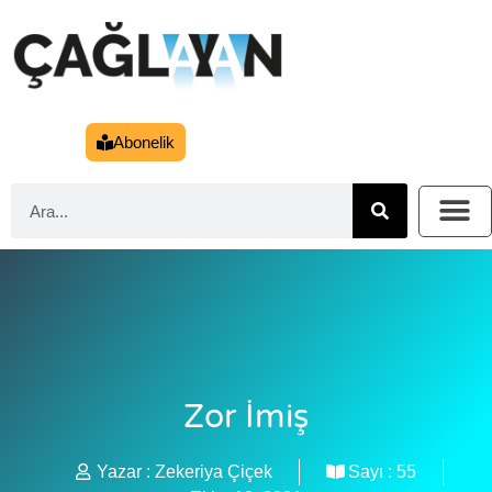
Abonelik
Zor İmiş
Yazar :
Zekeriya Çiçek
Sayı :
55