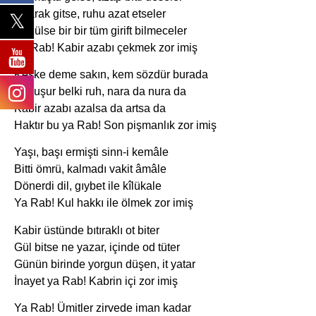
Uçarak gitse, ruhu azat etseler
Çözülse bir bir tüm girift bilmeceler
Ya Rab! Kabir azabı çekmek zor imiş
Keşke deme sakın, kem sözdür burada
Kavuşur belki ruh, nara da nura da
Kabir azabı azalsa da artsa da
Haktır bu ya Rab! Son pişmanlık zor imiş
Yaşı, başı ermişti sinn-i kemâle
Bitti ömrü, kalmadı vakit âmâle
Dönerdi dil, gıybet ile kîlükale
Ya Rab! Kul hakkı ile ölmek zor imiş
Kabir üstünde bıtıraklı ot biter
Gül bitse ne yazar, içinde od tüter
Günün birinde yorgun düşen, it yatar
İnayet ya Rab! Kabrin içi zor imiş
Ya Rab! Ümitler zirvede iman kadar